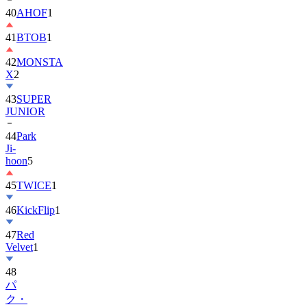
40
AHOF
1
41
BTOB
1
42
MONSTA
X
2
43
SUPER
JUNIOR
44
Park
Ji-
hoon
5
45
TWICE
1
46
KickFlip
1
47
Red
Velvet
1
48
パ
ク・