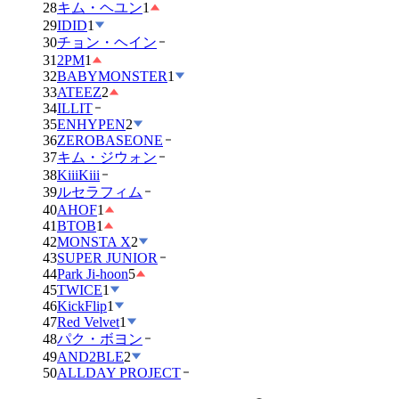
28
キム・ヘユン
1
29
IDID
1
30
チョン・ヘイン
31
2PM
1
32
BABYMONSTER
1
33
ATEEZ
2
34
ILLIT
35
ENHYPEN
2
36
ZEROBASEONE
37
キム・ジウォン
38
KiiiKiii
39
ルセラフィム
40
AHOF
1
41
BTOB
1
42
MONSTA X
2
43
SUPER JUNIOR
44
Park Ji-hoon
5
45
TWICE
1
46
KickFlip
1
47
Red Velvet
1
48
パク・ボヨン
49
AND2BLE
2
50
ALLDAY PROJECT