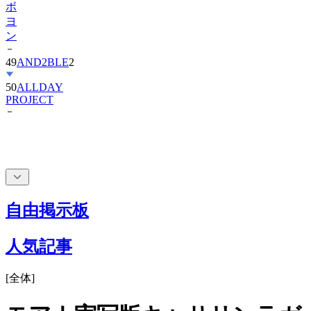
ボ
ヨ
ン
49
AND2BLE
2
50
ALLDAY
PROJECT
自由掲示板
人気記事
[
全体
]