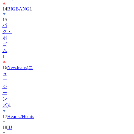
14
BIGBANG
1
15
パ
ク・
ボ
ゴ
ム
1
16
NewJeans(ニ
ュ
ー
ジ
ー
ン
ズ)
1
17
Hearts2Hearts
18
IU