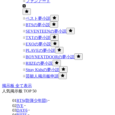
ファンアート
ベスト夢小説
BTSの夢小説
SEVENTEENの夢小説
TXTの夢小説
EXOの夢小説
PLAVEの夢小説
BOYNEXTDOORの夢小説
RIIZEの夢小説
Stray Kidsの夢小説
芸能人掲示板申請
掲示板 全て表示
人気掲示板 TOP 50
01
BTS(防弾少年団)
02
IVE
03
DAY6
04
RIIZE