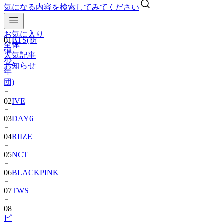
気になる内容を検索してみてください
お気に入り
01
BTS(防
全体
弾
人気記事
少
お知らせ
年
団)
02
IVE
03
DAY6
04
RIIZE
05
NCT
06
BLACKPINK
07
TWS
08
ピ