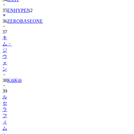
35
ENHYPEN
2
36
ZEROBASEONE
37
キ
ム・
ジ
ウ
ォ
ン
38
KiiiKiii
39
ル
セ
ラ
フ
ィ
ム