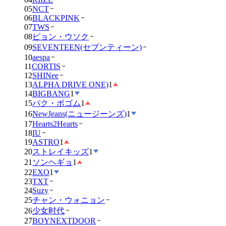
05
NCT
06
BLACKPINK
07
TWS
08
ピョン・ウソク
09
SEVENTEEN(セブンティーン)
10
aespa
11
CORTIS
12
SHINee
13
ALPHA DRIVE ONE)
1
14
BIGBANG
1
15
パク・ボゴム
1
16
NewJeans(ニュージーンズ)
1
17
Hearts2Hearts
18
IU
19
ASTRO
1
20
ストレイキッズ
1
21
ソンヘギョ
1
22
EXO
1
23
TXT
24
Suzy
25
チャン・ウォニョン
26
少女时代
27
BOYNEXTDOOR