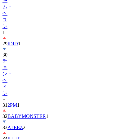
キ
ム・
ヘ
ユ
ン
1
29
IDID
1
30
チ
ョ
ン・
ヘ
イ
ン
31
2PM
1
32
BABYMONSTER
1
33
ATEEZ
2
34
ILLIT