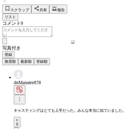
スクラップ
共有
報告
リスト
コメント
9
写真付き
登録
推奨順
最新順
登録順
dnManatee878
キャスティングはとても上手だった。みんな本当に似ていました。
0