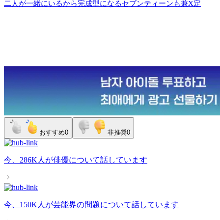
二人が一緒にいるから完成型になるセブンティーンも兼X定
おすすめ
0
非推奨
0
今、
286K人
が
俳優
について話しています
今、
150K人
が
芸能界の問題
について話しています