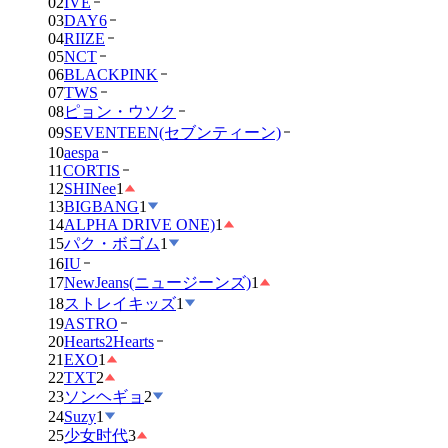
02
IVE
03
DAY6
04
RIIZE
05
NCT
06
BLACKPINK
07
TWS
08
ピョン・ウソク
09
SEVENTEEN(セブンティーン)
10
aespa
11
CORTIS
12
SHINee
1
13
BIGBANG
1
14
ALPHA DRIVE ONE)
1
15
パク・ボゴム
1
16
IU
17
NewJeans(ニュージーンズ)
1
18
ストレイキッズ
1
19
ASTRO
20
Hearts2Hearts
21
EXO
1
22
TXT
2
23
ソンヘギョ
2
24
Suzy
1
25
少女时代
3