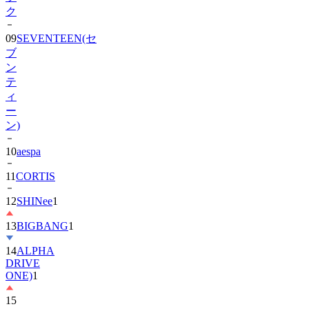
ク
09
SEVENTEEN(セ
ブ
ン
テ
ィ
ー
ン)
10
aespa
11
CORTIS
12
SHINee
1
13
BIGBANG
1
14
ALPHA
DRIVE
ONE)
1
15