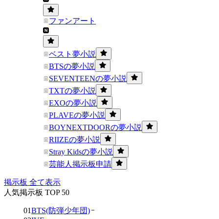
ファンアート
ベスト夢小説
BTSの夢小説
SEVENTEENの夢小説
TXTの夢小説
EXOの夢小説
PLAVEの夢小説
BOYNEXTDOORの夢小説
RIIZEの夢小説
Stray Kidsの夢小説
芸能人掲示板申請
掲示板 全て表示
人気掲示板 TOP 50
01
BTS(防弾少年団)