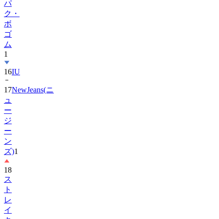
パ
ク・
ボ
ゴ
ム
1
16
IU
17
NewJeans(ニ
ュ
ー
ジ
ー
ン
ズ)
1
18
ス
ト
レ
イ