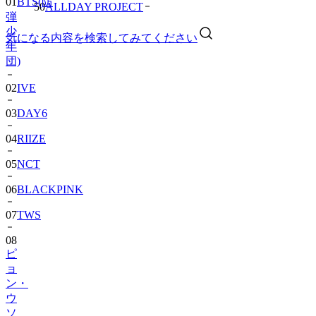
01
BTS(防
50
ALLDAY PROJECT
弾
少
気になる内容を検索してみてください
年
団)
02
IVE
03
DAY6
04
RIIZE
05
NCT
06
BLACKPINK
07
TWS
08
ピ
ョ
ン・
ウ
ソ