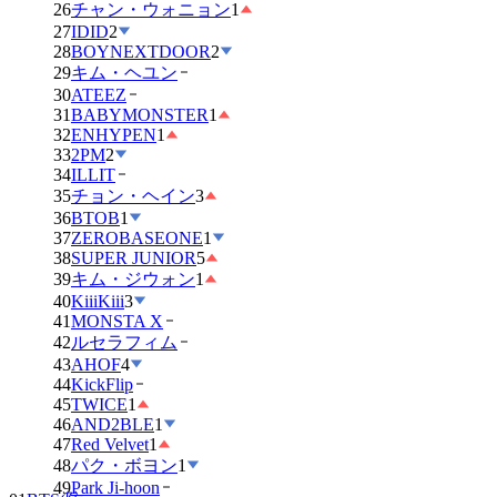
26
チャン・ウォニョン
1
27
IDID
2
28
BOYNEXTDOOR
2
29
キム・ヘユン
30
ATEEZ
31
BABYMONSTER
1
32
ENHYPEN
1
33
2PM
2
34
ILLIT
35
チョン・ヘイン
3
36
BTOB
1
37
ZEROBASEONE
1
38
SUPER JUNIOR
5
39
キム・ジウォン
1
40
KiiiKiii
3
41
MONSTA X
42
ルセラフィム
43
AHOF
4
44
KickFlip
45
TWICE
1
46
AND2BLE
1
47
Red Velvet
1
48
パク・ボヨン
1
49
Park Ji-hoon