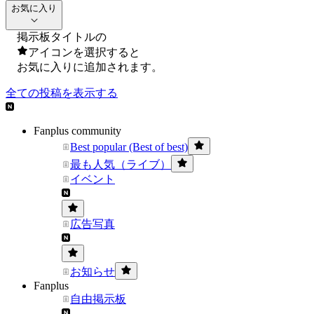
お気に入り
掲示板タイトルの
アイコンを選択すると
お気に入りに追加されます。
全ての投稿を表示する
Fanplus community
Best popular (Best of best)
最も人気（ライブ）
イベント
広告写真
お知らせ
Fanplus
自由掲示板