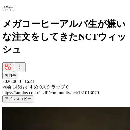
[
話す
]
メガコーヒーアルバ生が嫌い
な注文をしてきたNCTウィッ
シュ
이리롱
2026.06.01 16:41
照会
146
おすすめ
0
スクラップ
0
https://fanplus.co.kr/ja-JP/community/nct/131013079
アドレスコピー