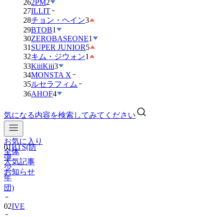
26
2PM
2
27
ILLIT
28
チョン・ヘイン
3
29
BTOB
1
30
ZEROBASEONE
1
31
SUPER JUNIOR
5
32
キム・ジウォン
1
33
KiiiKiii
3
34
MONSTA X
35
ルセラフィム
36
AHOF
4
気になる内容を検索してみてください
お気に入り
01
BTS(防
全体
弾
人気記事
少
お知らせ
年
団)
02
IVE