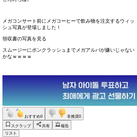
メガコンサート前にメガコーヒーで飲み物を注文するウィッ
シュ写真が登場しました！
領収書の写真を見る
スムージーにポンクラッシュまでメガアルバが嫌いじゃない
かなｗｗｗｗ
おすすめ
0
非推奨
0
スクラップ
共有
報告
リスト