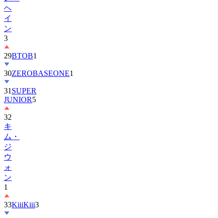
ヘ
イ
ン
3
29
BTOB
1
30
ZEROBASEONE
1
31
SUPER
JUNIOR
5
32
キ
ム・
ジ
ウ
ォ
ン
1
33
KiiiKiii
3