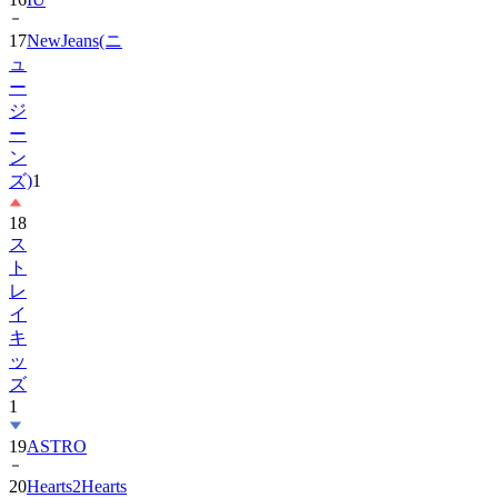
17
NewJeans(ニ
ュ
ー
ジ
ー
ン
ズ)
1
18
ス
ト
レ
イ
キ
ッ
ズ
1
19
ASTRO
20
Hearts2Hearts