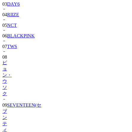
03
DAY6
04
RIIZE
05
NCT
06
BLACKPINK
07
TWS
08
ピ
ョ
ン・
ウ
ソ
ク
09
SEVENTEEN(セ
ブ
ン
テ
ィ