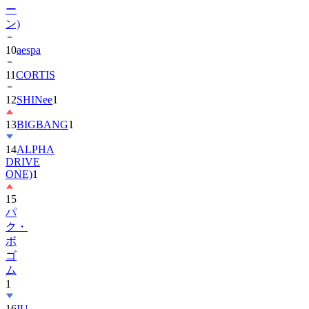
ー
ン)
10
aespa
11
CORTIS
12
SHINee
1
13
BIGBANG
1
14
ALPHA
DRIVE
ONE)
1
15
パ
ク・
ボ
ゴ
ム
1
16
IU