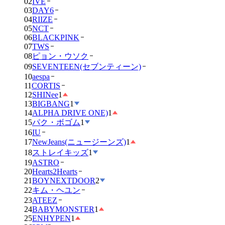
02
IVE
03
DAY6
04
RIIZE
05
NCT
06
BLACKPINK
07
TWS
08
ピョン・ウソク
09
SEVENTEEN(セブンティーン)
10
aespa
11
CORTIS
12
SHINee
1
13
BIGBANG
1
14
ALPHA DRIVE ONE)
1
15
パク・ボゴム
1
16
IU
17
NewJeans(ニュージーンズ)
1
18
ストレイキッズ
1
19
ASTRO
20
Hearts2Hearts
21
BOYNEXTDOOR
2
22
キム・ヘユン
23
ATEEZ
24
BABYMONSTER
1
25
ENHYPEN
1