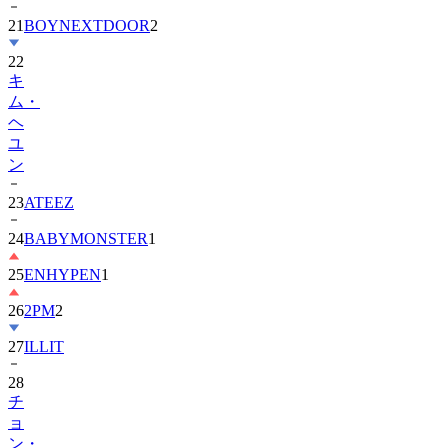
21
BOYNEXTDOOR
2
22
キ
ム・
ヘ
ユ
ン
23
ATEEZ
24
BABYMONSTER
1
25
ENHYPEN
1
26
2PM
2
27
ILLIT
28
チ
ョ
ン・