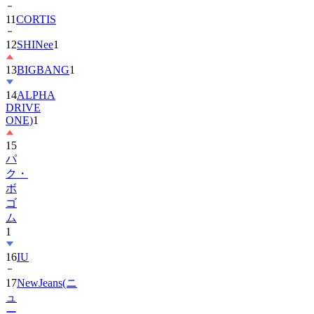
11
CORTIS
12
SHINee
1
13
BIGBANG
1
14
ALPHA
DRIVE
ONE)
1
15
パ
ク・
ボ
ゴ
ム
1
16
IU
17
NewJeans(ニ
ュ
ー