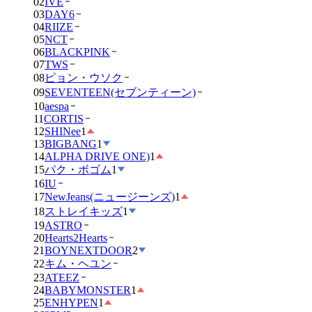
02
IVE
03
DAY6
04
RIIZE
05
NCT
06
BLACKPINK
07
TWS
08
ピョン・ウソク
09
SEVENTEEN(セブンティーン)
10
aespa
11
CORTIS
12
SHINee
1
13
BIGBANG
1
14
ALPHA DRIVE ONE)
1
15
パク・ボゴム
1
16
IU
17
NewJeans(ニュージーンズ)
1
18
ストレイキッズ
1
19
ASTRO
20
Hearts2Hearts
21
BOYNEXTDOOR
2
22
キム・ヘユン
23
ATEEZ
24
BABYMONSTER
1
25
ENHYPEN
1