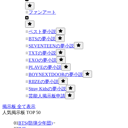
ファンアート
ベスト夢小説
BTSの夢小説
SEVENTEENの夢小説
TXTの夢小説
EXOの夢小説
PLAVEの夢小説
BOYNEXTDOORの夢小説
RIIZEの夢小説
Stray Kidsの夢小説
芸能人掲示板申請
掲示板 全て表示
人気掲示板 TOP 50
01
BTS(防弾少年団)