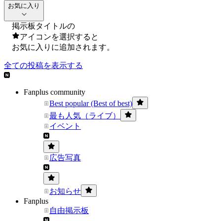
お気に入り
掲示板タイトルの
アイコンを選択すると
お気に入りに追加されます。
全ての投稿を表示する
Fanplus community
Best popular (Best of best)
最も人気（ライブ）
イベント
広告写真
お知らせ
Fanplus
自由掲示板