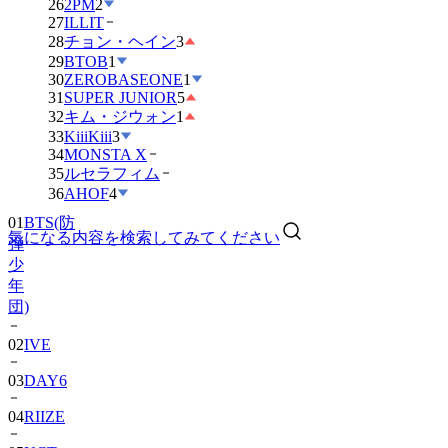
26
2PM
2
27
ILLIT
28
チョン・ヘイン
3
29
BTOB
1
30
ZEROBASEONE
1
31
SUPER JUNIOR
5
32
キム・ジウォン
1
33
KiiiKiii
3
34
MONSTA X
35
ルセラフィム
36
AHOF
4
01
BTS(防
気になる内容を検索してみてください
弾
少
年
団)
02
IVE
03
DAY6
04
RIIZE