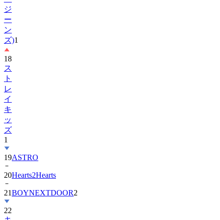
ジ
ー
ン
ズ)
1
18
ス
ト
レ
イ
キ
ッ
ズ
1
19
ASTRO
20
Hearts2Hearts
21
BOYNEXTDOOR
2
22
キ