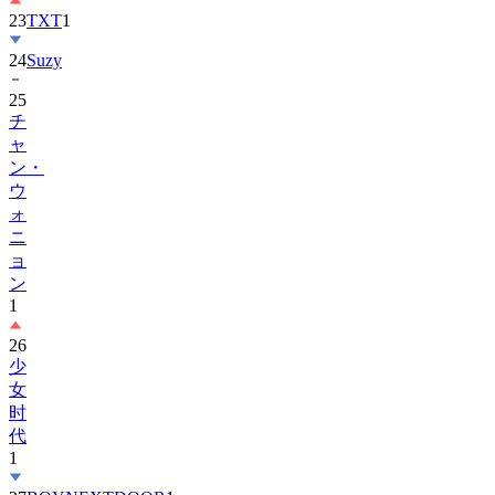
23
TXT
1
24
Suzy
25
チ
ャ
ン・
ウ
ォ
ニ
ョ
ン
1
26
少
女
时
代
1