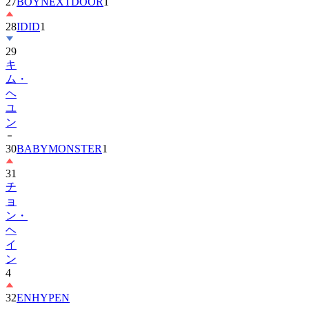
27
BOYNEXTDOOR
1
28
IDID
1
29
キ
ム・
ヘ
ユ
ン
30
BABYMONSTER
1
31
チ
ョ
ン・
ヘ
イ
ン
4
32
ENHYPEN