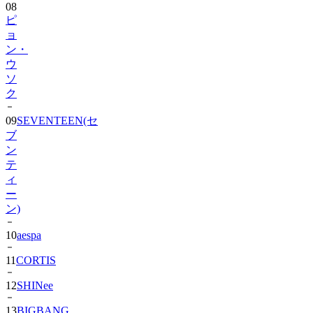
08
ピ
ョ
ン・
ウ
ソ
ク
09
SEVENTEEN(セ
ブ
ン
テ
ィ
ー
ン)
10
aespa
11
CORTIS
12
SHINee
13
BIGBANG