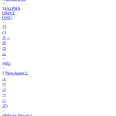
14
ALPHA
DRIVE
ONE)
15
パ
ク・
ボ
ゴ
ム
16
IU
17
NewJeans(ニ
ュ
ー
ジ
ー
ン
ズ)
18
Hearts2Hearts
2