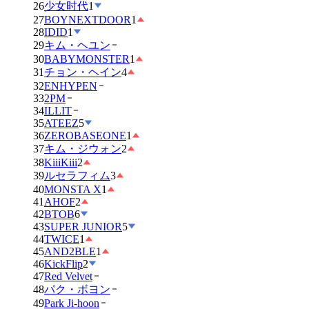
26
少女时代
1
27
BOYNEXTDOOR
1
28
IDID
1
29
キム・ヘユン
30
BABYMONSTER
1
31
チョン・ヘイン
4
32
ENHYPEN
33
2PM
34
ILLIT
35
ATEEZ
5
36
ZEROBASEONE
1
37
キム・ジウォン
2
38
KiiiKiii
2
39
ルセラフィム
3
40
MONSTA X
1
41
AHOF
2
42
BTOB
6
43
SUPER JUNIOR
5
44
TWICE
1
45
AND2BLE
1
46
KickFlip
2
47
Red Velvet
48
パク・ボヨン
49
Park Ji-hoon