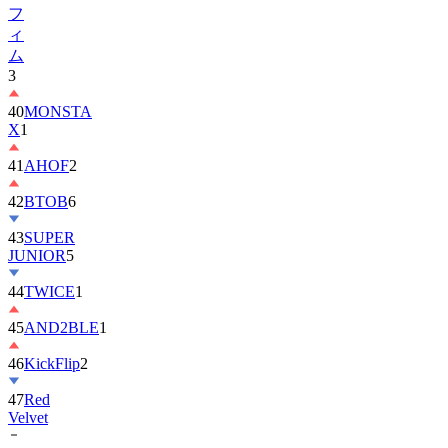
フ
ィ
ム
3
40
MONSTA
X
1
41
AHOF
2
42
BTOB
6
43
SUPER
JUNIOR
5
44
TWICE
1
45
AND2BLE
1
46
KickFlip
2
47
Red
Velvet