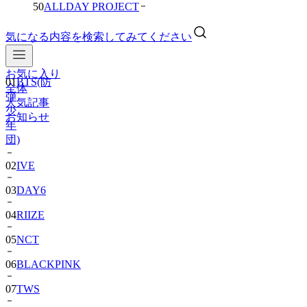
50
ALLDAY PROJECT
気になる内容を検索してみてください
お気に入り
01
BTS(防
全体
弾
人気記事
少
お知らせ
年
団)
02
IVE
03
DAY6
04
RIIZE
05
NCT
06
BLACKPINK
07
TWS