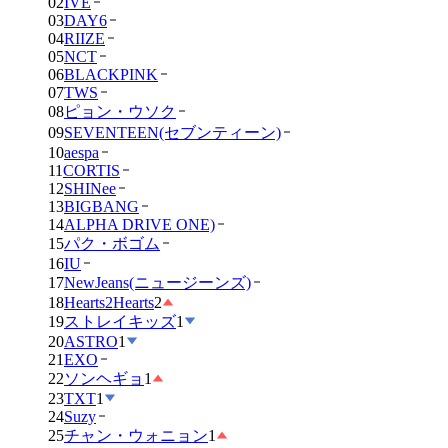
02
IVE
03
DAY6
04
RIIZE
05
NCT
06
BLACKPINK
07
TWS
08
ピョン・ウソク
09
SEVENTEEN(セブンティーン)
10
aespa
11
CORTIS
12
SHINee
13
BIGBANG
14
ALPHA DRIVE ONE)
15
パク・ボゴム
16
IU
17
NewJeans(ニュージーンズ)
18
Hearts2Hearts
2
19
ストレイキッズ
1
20
ASTRO
1
21
EXO
22
ソンヘギョ
1
23
TXT
1
24
Suzy
25
チャン・ウォニョン
1