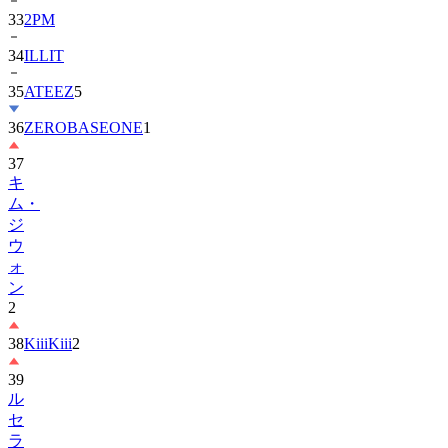
33
2PM
34
ILLIT
35
ATEEZ
5
36
ZEROBASEONE
1
37
キ
ム・
ジ
ウ
ォ
ン
2
38
KiiiKiii
2
39
ル
セ
ラ