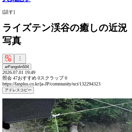
[
話す
]
ライズテン渓谷の癒しの近況
写真
arPangolin504
2026.07.01 19:49
照会
47
おすすめ
0
スクラップ
0
https://fanplus.co.kr/ja-JP/community/nct/132294323
アドレスコピー