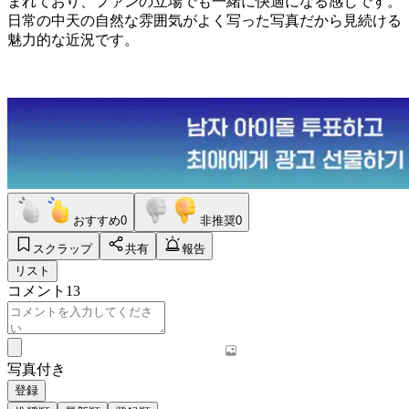
まれており、ファンの立場でも一緒に快適になる感じです。
日常の中天の自然な雰囲気がよく写った写真だから見続ける
魅力的な近況です。
おすすめ
0
非推奨
0
スクラップ
共有
報告
リスト
コメント
13
写真付き
登録