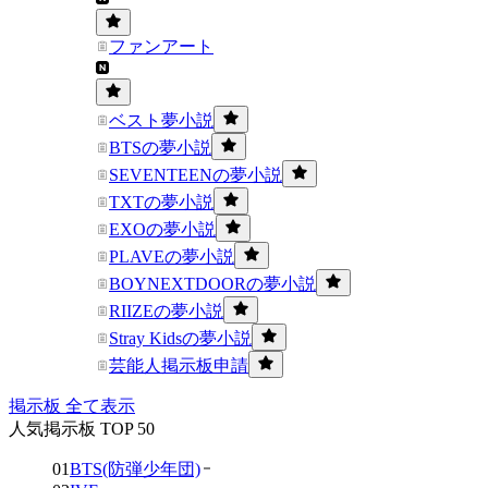
ファンアート
ベスト夢小説
BTSの夢小説
SEVENTEENの夢小説
TXTの夢小説
EXOの夢小説
PLAVEの夢小説
BOYNEXTDOORの夢小説
RIIZEの夢小説
Stray Kidsの夢小説
芸能人掲示板申請
掲示板 全て表示
人気掲示板 TOP 50
01
BTS(防弾少年団)