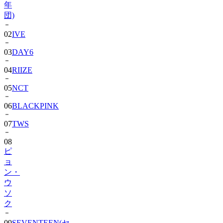
02
IVE
03
DAY6
04
RIIZE
05
NCT
06
BLACKPINK
07
TWS
08
ピ
ョ
ン・
ウ
ソ
ク
09
SEVENTEEN(セ
ブ