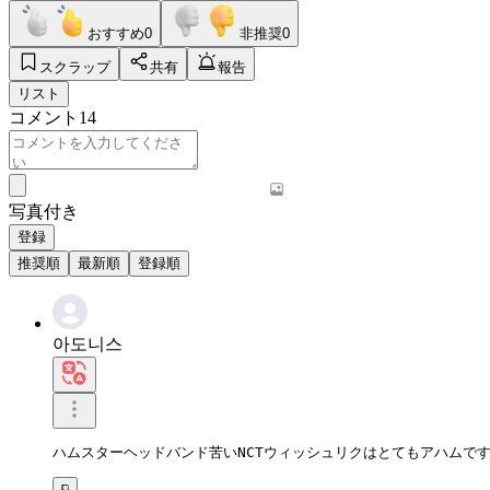
おすすめ
0
非推奨
0
スクラップ
共有
報告
リスト
コメント
14
写真付き
登録
推奨順
最新順
登録順
아도니스
ハムスターヘッドバンド苦いNCTウィッシュリクはとてもアハムで