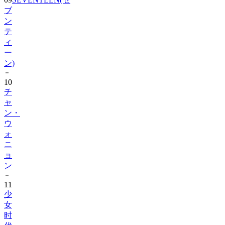
ン
テ
ィ
ー
ン)
10
チ
ャ
ン・
ウ
ォ
ニ
ョ
ン
11
少
女
时
代