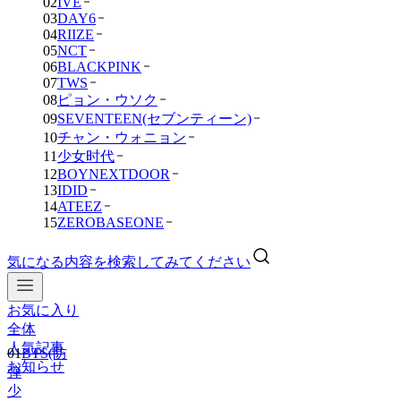
02
IVE
03
DAY6
04
RIIZE
05
NCT
06
BLACKPINK
07
TWS
08
ピョン・ウソク
09
SEVENTEEN(セブンティーン)
10
チャン・ウォニョン
11
少女时代
12
BOYNEXTDOOR
13
IDID
14
ATEEZ
15
ZEROBASEONE
気になる内容を検索してみてください
お気に入り
01
BTS(防
全体
弾
人気記事
少
お知らせ
年
団)