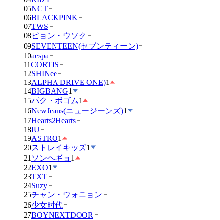
05
NCT
06
BLACKPINK
07
TWS
08
ピョン・ウソク
09
SEVENTEEN(セブンティーン)
10
aespa
11
CORTIS
12
SHINee
13
ALPHA DRIVE ONE)
1
14
BIGBANG
1
15
パク・ボゴム
1
16
NewJeans(ニュージーンズ)
1
17
Hearts2Hearts
18
IU
19
ASTRO
1
20
ストレイキッズ
1
21
ソンヘギョ
1
22
EXO
1
23
TXT
24
Suzy
25
チャン・ウォニョン
26
少女时代
27
BOYNEXTDOOR