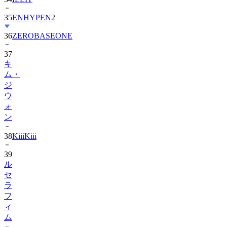
35
ENHYPEN
2
36
ZEROBASEONE
37
キ
ム・
ジ
ウ
ォ
ン
38
KiiiKiii
39
ル
セ
ラ
フ
ィ
ム