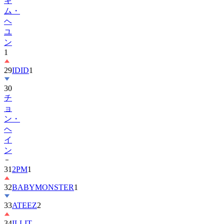
キ
ム・
ヘ
ユ
ン
1
29
IDID
1
30
チ
ョ
ン・
ヘ
イ
ン
31
2PM
1
32
BABYMONSTER
1
33
ATEEZ
2
34
ILLIT