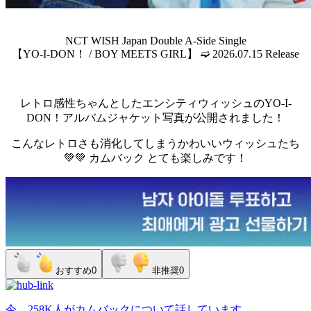
NCT WISH Japan Double A-Side Single
【YO-I-DON！ / BOY MEETS GIRL】 ➫ 2026.07.15 Release
レトロ感性ちゃんとしたエンシティウィッシュのYO-I-
DON！アルバムジャケット写真が公開されました！
こんなレトロさも消化してしまうかわいいウィッシュたち
💚💚 カムバック とても楽しみです！
おすすめ
0
非推奨
0
今、
258K人
が
カムバック
について話しています