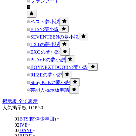
ファンアート
ベスト夢小説
BTSの夢小説
SEVENTEENの夢小説
TXTの夢小説
EXOの夢小説
PLAVEの夢小説
BOYNEXTDOORの夢小説
RIIZEの夢小説
Stray Kidsの夢小説
芸能人掲示板申請
掲示板 全て表示
人気掲示板 TOP 50
01
BTS(防弾少年団)
02
IVE
03
DAY6
04
RIIZE