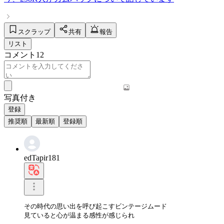
スクラップ
共有
報告
リスト
コメント
12
写真付き
登録
推奨順
最新順
登録順
edTapir181
その時代の思い出を呼び起こすビンテージムード

見ていると心が温まる感性が感じられ