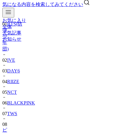
気になる内容を検索してみてください
お気に入り
01
BTS(防
全体
弾
人気記事
少
お知らせ
年
団)
02
IVE
03
DAY6
04
RIIZE
05
NCT
06
BLACKPINK
07
TWS
08
ピ