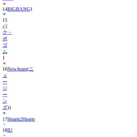
14
BIGBANG
1
15
パ
ク・
ボ
ゴ
ム
1
16
NewJeans(ニ
ュ
ー
ジ
ー
ン
ズ)
1
17
Hearts2Hearts
18
IU