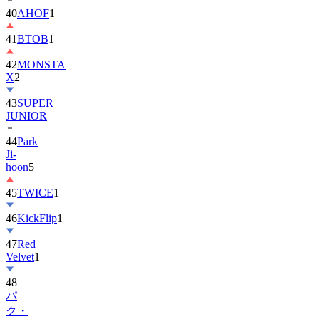
40
AHOF
1
41
BTOB
1
42
MONSTA
X
2
43
SUPER
JUNIOR
44
Park
Ji-
hoon
5
45
TWICE
1
46
KickFlip
1
47
Red
Velvet
1
48
パ
ク・