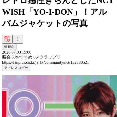
レトロ感性きちんとしたNCT
WISH「YO-I-DON」！アル
バムジャケットの写真
예빵순
2026.07.03 15:00
照会
60
おすすめ
0
スクラップ
0
https://fanplus.co.kr/ja-JP/community/nct/132380521
アドレスコピー