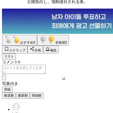
公開告白し、強制退社される各..
おすすめ
0
非推奨
0
スクラップ
共有
報告
リスト
コメント
6
写真付き
登録
推奨順
最新順
登録順