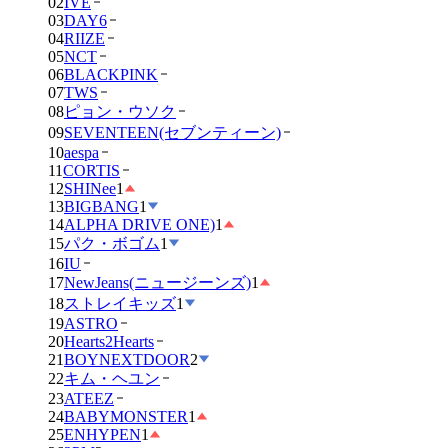
02
IVE
03
DAY6
04
RIIZE
05
NCT
06
BLACKPINK
07
TWS
08
ピョン・ウソク
09
SEVENTEEN(セブンティーン)
10
aespa
11
CORTIS
12
SHINee
1
13
BIGBANG
1
14
ALPHA DRIVE ONE)
1
15
パク・ボゴム
1
16
IU
17
NewJeans(ニュージーンズ)
1
18
ストレイキッズ
1
19
ASTRO
20
Hearts2Hearts
21
BOYNEXTDOOR
2
22
キム・ヘユン
23
ATEEZ
24
BABYMONSTER
1
25
ENHYPEN
1