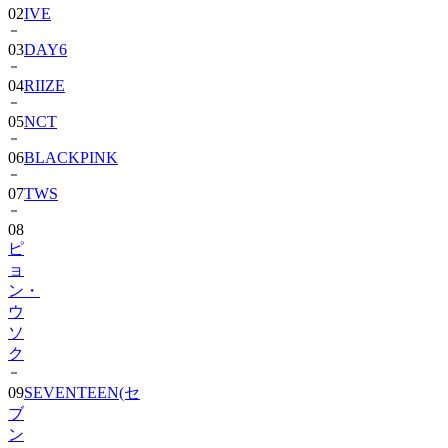
02
IVE
03
DAY6
04
RIIZE
05
NCT
06
BLACKPINK
07
TWS
08
ピ
ョ
ン・
ウ
ソ
ク
09
SEVENTEEN(セ
ブ
ン