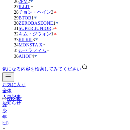
26
2PM
2
27
ILLIT
28
チョン・ヘイン
3
29
BTOB
1
30
ZEROBASEONE
1
31
SUPER JUNIOR
5
32
キム・ジウォン
1
33
KiiiKiii
3
34
MONSTA X
35
ルセラフィム
36
AHOF
4
気になる内容を検索してみてください
お気に入り
全体
人気記事
01
BTS(防
お知らせ
弾
少
年
団)