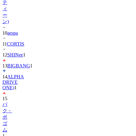
テ
ィ
ー
ン)
10
aespa
11
CORTIS
12
SHINee
1
13
BIGBANG
1
14
ALPHA
DRIVE
ONE)
1
15
パ
ク・
ボ
ゴ
ム
1