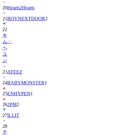
20
Hearts2Hearts
21
BOYNEXTDOOR
2
22
キ
ム・
ヘ
ユ
ン
23
ATEEZ
24
BABYMONSTER
1
25
ENHYPEN
1
26
2PM
2
27
ILLIT
28
チ