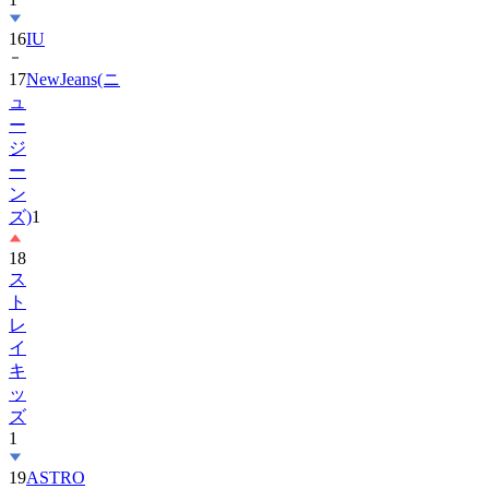
16
IU
17
NewJeans(ニ
ュ
ー
ジ
ー
ン
ズ)
1
18
ス
ト
レ
イ
キ
ッ
ズ
1
19
ASTRO