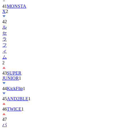
X
2
42
ル
セ
ラ
フ
ィ
ム
2
43
SUPER
JUNIOR
1
44
KickFlip
1
45
AND2BLE
1
46
TWICE
1
47
パ
ク・
ボ