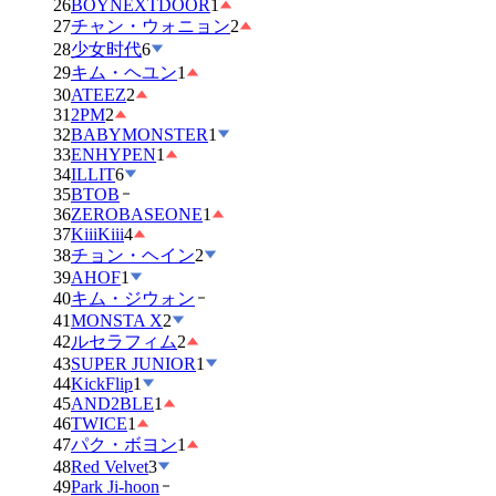
26
BOYNEXTDOOR
1
27
チャン・ウォニョン
2
28
少女时代
6
29
キム・ヘユン
1
30
ATEEZ
2
31
2PM
2
32
BABYMONSTER
1
33
ENHYPEN
1
34
ILLIT
6
35
BTOB
36
ZEROBASEONE
1
37
KiiiKiii
4
38
チョン・ヘイン
2
39
AHOF
1
40
キム・ジウォン
41
MONSTA X
2
42
ルセラフィム
2
43
SUPER JUNIOR
1
44
KickFlip
1
45
AND2BLE
1
46
TWICE
1
47
パク・ボヨン
1
48
Red Velvet
3
49
Park Ji-hoon