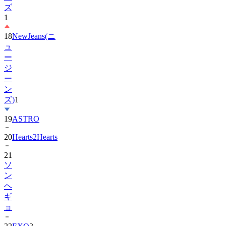
18
NewJeans(ニ
ュ
ー
ジ
ー
ン
ズ)
1
19
ASTRO
20
Hearts2Hearts
21
ソ
ン
ヘ
ギ
ョ
22
EXO
3