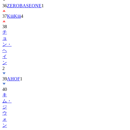
37
KiiiKiii
4
38
チ
ョ
ン・
ヘ
イ
ン
2
39
AHOF
1
40
キ
ム・
ジ
ウ
ォ
ン
41
MONSTA