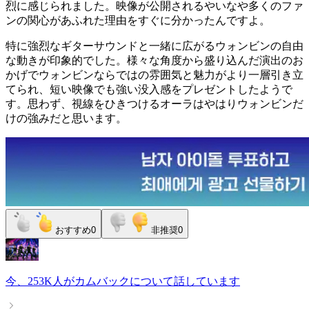
烈に感じられました。映像が公開されるやいなや多くのファ
ンの関心があふれた理由をすぐに分かったんですよ。
特に強烈なギターサウンドと一緒に広がるウォンビンの自由
な動きが印象的でした。様々な角度から盛り込んだ演出のお
かげでウォンビンならではの雰囲気と魅力がより一層引き立
てられ、短い映像でも強い没入感をプレゼントしたようで
す。思わず、視線をひきつけるオーラはやはりウォンビンだ
けの強みだと思います。
おすすめ
0
非推奨
0
今、
253K人
が
カムバック
について話しています