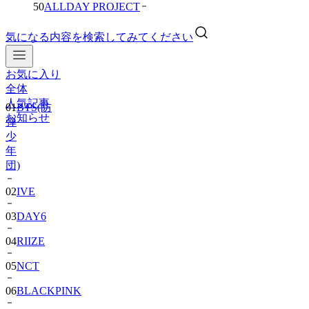
50
ALLDAY PROJECT
気になる内容を検索してみてください
お気に入り
01
BTS(防
全体
弾
人気記事
少
お知らせ
年
団)
02
IVE
03
DAY6
04
RIIZE
05
NCT
06
BLACKPINK
07
TWS