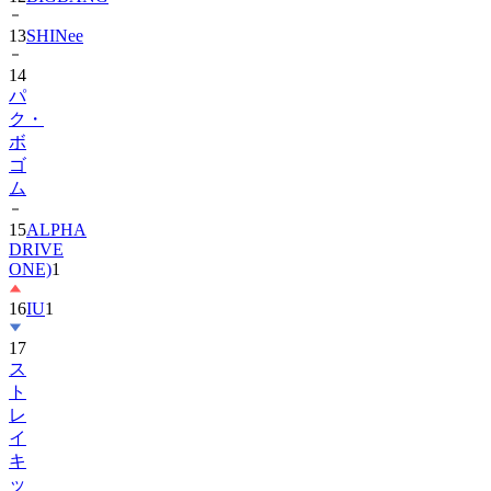
14
パ
ク・
ボ
ゴ
ム
15
ALPHA
DRIVE
ONE)
1
16
IU
1
17
ス
ト
レ
イ
キ
ッ
ズ
1