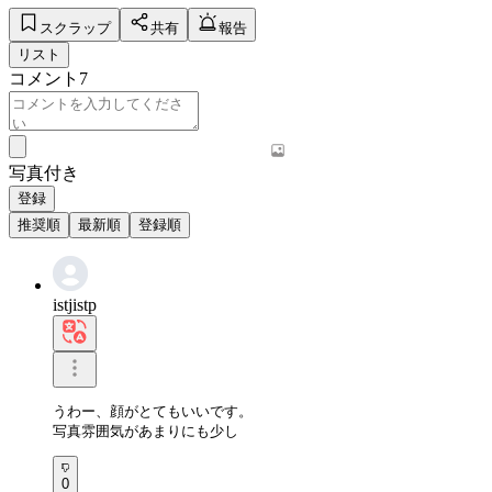
スクラップ
共有
報告
リスト
コメント
7
写真付き
登録
推奨順
最新順
登録順
istjistp
うわー、顔がとてもいいです。

写真雰囲気があまりにも少し
0