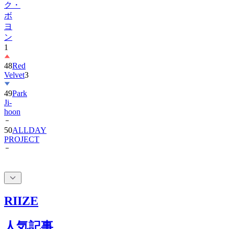
ヨ
ン
1
48
Red
Velvet
3
49
Park
Ji-
hoon
50
ALLDAY
PROJECT
RIIZE
人気記事