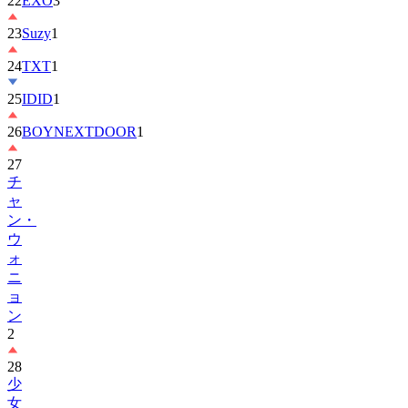
23
Suzy
1
24
TXT
1
25
IDID
1
26
BOYNEXTDOOR
1
27
チ
ャ
ン・
ウ
ォ
ニ
ョ
ン
2
28
少
女
时