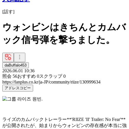
[
話す
]
ウォンビンはきちんとカムバ
ック信号弾を撃ちました。
daBuffalo453
2026.06.01 10:36
照会
56
おすすめ
0
スクラップ
0
https://fanplus.co.kr/ja-JP/community/riize/130999634
アドレスコピー
ライズのカムバックトレーラー**'RIIZE 'II' Trailer: No Fear'**
が公開されたが、始まりからウォンビンの存在感が本当に強