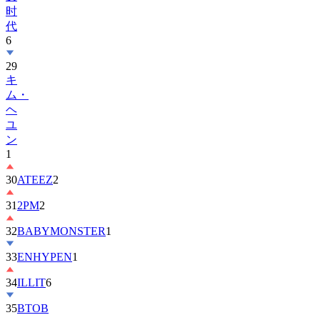
代
6
29
キ
ム・
ヘ
ユ
ン
1
30
ATEEZ
2
31
2PM
2
32
BABYMONSTER
1
33
ENHYPEN
1
34
ILLIT
6
35
BTOB
36
ZEROBASEONE
1