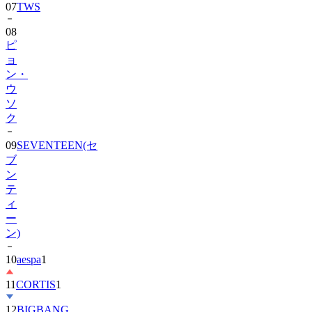
08
ピ
ョ
ン・
ウ
ソ
ク
09
SEVENTEEN(セ
ブ
ン
テ
ィ
ー
ン)
10
aespa
1
11
CORTIS
1
12
BIGBANG
13
SHINee