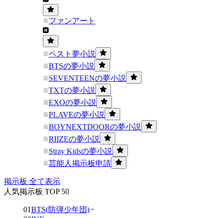
ファンアート
ベスト夢小説
BTSの夢小説
SEVENTEENの夢小説
TXTの夢小説
EXOの夢小説
PLAVEの夢小説
BOYNEXTDOORの夢小説
RIIZEの夢小説
Stray Kidsの夢小説
芸能人掲示板申請
掲示板 全て表示
人気掲示板 TOP 50
01
BTS(防弾少年団)