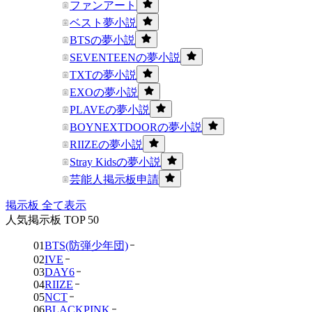
ファンアート
ベスト夢小説
BTSの夢小説
SEVENTEENの夢小説
TXTの夢小説
EXOの夢小説
PLAVEの夢小説
BOYNEXTDOORの夢小説
RIIZEの夢小説
Stray Kidsの夢小説
芸能人掲示板申請
掲示板 全て表示
人気掲示板 TOP 50
01
BTS(防弾少年団)
02
IVE
03
DAY6
04
RIIZE
05
NCT
06
BLACKPINK