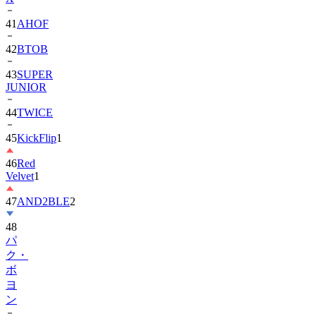
42
BTOB
43
SUPER
JUNIOR
44
TWICE
45
KickFlip
1
46
Red
Velvet
1
47
AND2BLE
2
48
パ
ク・
ボ
ヨ
ン
49
Park
Ji-