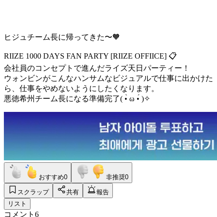
ヒジュチーム長に帰ってきた〜🧡
RIIZE 1000 DAYS FAN PARTY [RIIZE OFFIICE] 📋
会社員のコンセプトで進んだライズ天日パーティー！
ウォンビンがこんなハンサムなビジュアルで仕事に出かけた
ら、仕事をやめないようにしたくなります。
悪徳希州チーム長になる準備完了( •̀ ω •́ )✧
おすすめ
0
非推奨
0
スクラップ
共有
報告
リスト
コメント
6