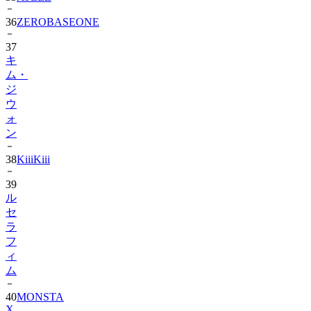
37
キ
ム・
ジ
ウ
ォ
ン
38
KiiiKiii
39
ル
セ
ラ
フ
ィ
ム
40
MONSTA
X
41
AHOF