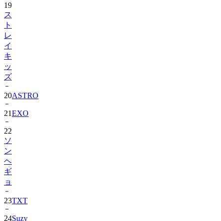
ト
レ
イ
キ
ッ
ズ
20
ASTRO
21
EXO
22
ソ
ン
ヘ
ギ
ョ
23
TXT
24
Suzy
25