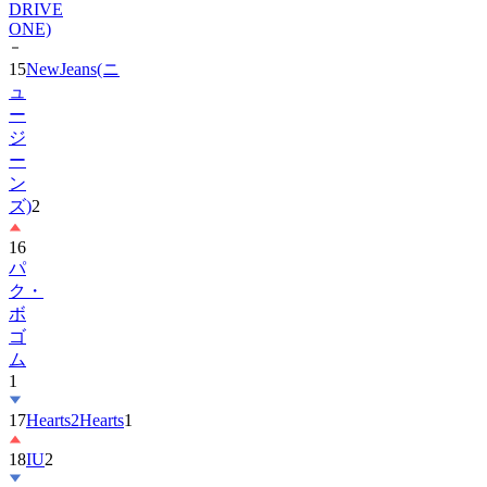
15
NewJeans(ニ
ュ
ー
ジ
ー
ン
ズ)
2
16
パ
ク・
ボ
ゴ
ム
1
17
Hearts2Hearts
1
18
IU
2
19
ス