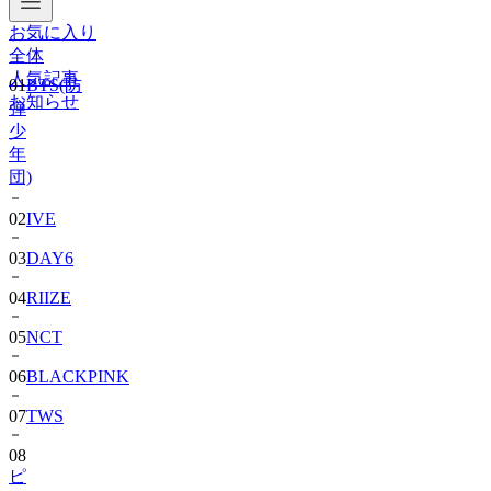
お気に入り
01
BTS(防
全体
弾
人気記事
少
お知らせ
年
団)
02
IVE
03
DAY6
04
RIIZE
05
NCT
06
BLACKPINK
07
TWS
08
ピ
ョ
ン・