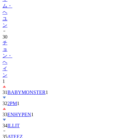
ヘ
ユ
ン
30
チ
ョ
ン・
ヘ
イ
ン
1
31
BABYMONSTER
1
32
2PM
1
33
ENHYPEN
1
34
ILLIT
35
ATEEZ
36
ZEROBASEONE