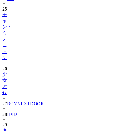
チ
ャ
ン・
ウ
ォ
ニ
ョ
ン
26
少
女
时
代
27
BOYNEXTDOOR
28
IDID
29
キ
ム・