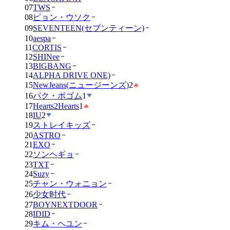
07
TWS
08
ピョン・ウソク
09
SEVENTEEN(セブンティーン)
10
aespa
11
CORTIS
12
SHINee
13
BIGBANG
14
ALPHA DRIVE ONE)
15
NewJeans(ニュージーンズ)
2
16
パク・ボゴム
1
17
Hearts2Hearts
1
18
IU
2
19
ストレイキッズ
20
ASTRO
21
EXO
22
ソンヘギョ
23
TXT
24
Suzy
25
チャン・ウォニョン
26
少女时代
27
BOYNEXTDOOR
28
IDID
29
キム・ヘユン