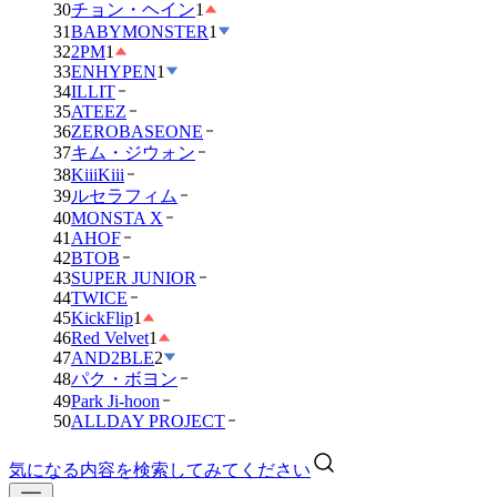
30
チョン・ヘイン
1
31
BABYMONSTER
1
32
2PM
1
33
ENHYPEN
1
34
ILLIT
35
ATEEZ
36
ZEROBASEONE
37
キム・ジウォン
38
KiiiKiii
39
ルセラフィム
40
MONSTA X
41
AHOF
42
BTOB
43
SUPER JUNIOR
44
TWICE
45
KickFlip
1
46
Red Velvet
1
47
AND2BLE
2
48
パク・ボヨン
49
Park Ji-hoon
50
ALLDAY PROJECT
気になる内容を検索してみてください