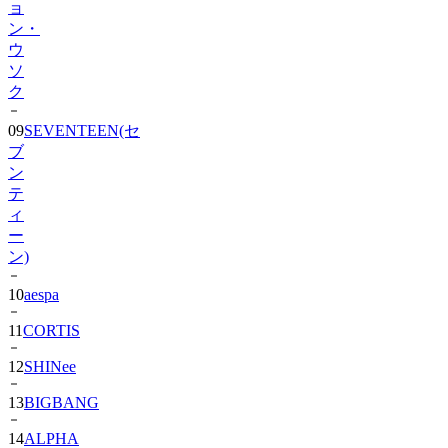
ウ
ソ
ク
09
SEVENTEEN(セ
ブ
ン
テ
ィ
ー
ン)
10
aespa
11
CORTIS
12
SHINee
13
BIGBANG
14
ALPHA
DRIVE
ONE)