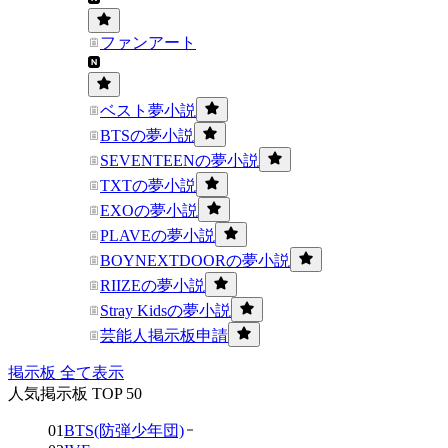
ファンアート
ベスト夢小説
BTSの夢小説
SEVENTEENの夢小説
TXTの夢小説
EXOの夢小説
PLAVEの夢小説
BOYNEXTDOORの夢小説
RIIZEの夢小説
Stray Kidsの夢小説
芸能人掲示板申請
掲示板 全て表示
人気掲示板 TOP 50
01
BTS(防弾少年団)