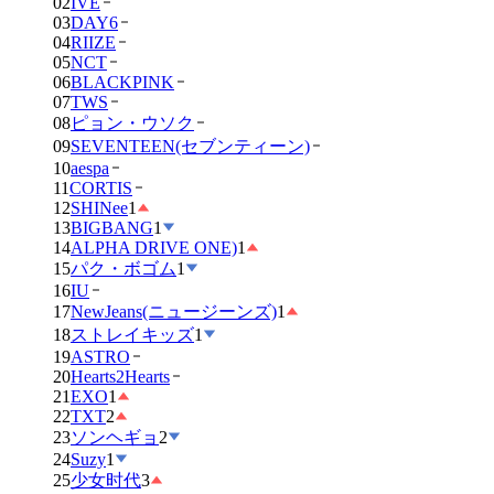
02
IVE
03
DAY6
04
RIIZE
05
NCT
06
BLACKPINK
07
TWS
08
ピョン・ウソク
09
SEVENTEEN(セブンティーン)
10
aespa
11
CORTIS
12
SHINee
1
13
BIGBANG
1
14
ALPHA DRIVE ONE)
1
15
パク・ボゴム
1
16
IU
17
NewJeans(ニュージーンズ)
1
18
ストレイキッズ
1
19
ASTRO
20
Hearts2Hearts
21
EXO
1
22
TXT
2
23
ソンヘギョ
2
24
Suzy
1
25
少女时代
3