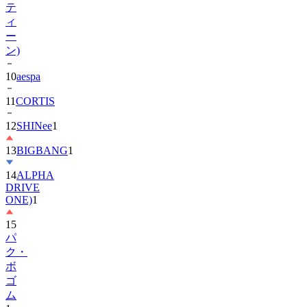
ー
ン)
10
aespa
11
CORTIS
12
SHINee
1
13
BIGBANG
1
14
ALPHA
DRIVE
ONE)
1
15
パ
ク・
ボ
ゴ
ム
1