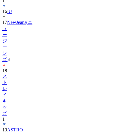
16
IU
17
NewJeans(ニ
ュ
ー
ジ
ー
ン
ズ)
1
18
ス
ト
レ
イ
キ
ッ
ズ
1
19
ASTRO
20
Hearts2Hearts