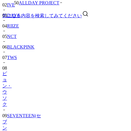
50
ALLDAY PROJECT
03
DAY6
04
RIIZE
気になる内容を検索してみてください
05
NCT
06
BLACKPINK
07
TWS
08
ピ
ョ
ン・
ウ
ソ
ク
09
SEVENTEEN(セ
ブ
ン
テ
ィ