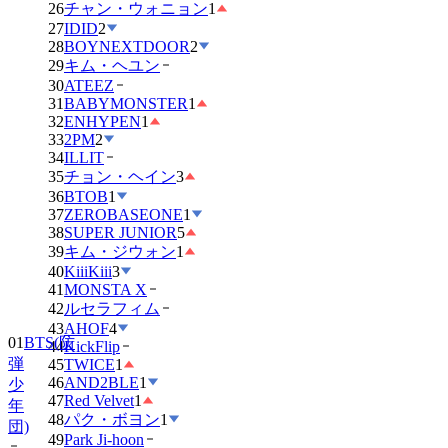
26
チャン・ウォニョン
1
27
IDID
2
28
BOYNEXTDOOR
2
29
キム・ヘユン
30
ATEEZ
31
BABYMONSTER
1
32
ENHYPEN
1
33
2PM
2
34
ILLIT
35
チョン・ヘイン
3
36
BTOB
1
37
ZEROBASEONE
1
38
SUPER JUNIOR
5
39
キム・ジウォン
1
40
KiiiKiii
3
41
MONSTA X
01
BTS(防
42
ルセラフィム
弾
43
AHOF
4
44
KickFlip
少
45
TWICE
1
年
46
AND2BLE
1
団)
47
Red Velvet
1
48
パク・ボヨン
1
02
IVE
49
Park Ji-hoon