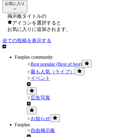
お気に入り
掲示板タイトルの
アイコンを選択すると
お気に入りに追加されます。
全ての投稿を表示する
Fanplus community
Best popular (Best of best)
最も人気（ライブ）
イベント
広告写真
お知らせ
Fanplus
自由掲示板