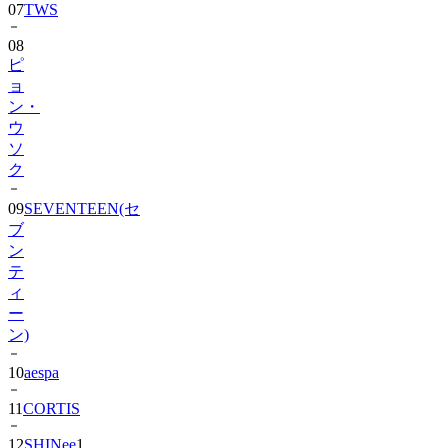
08
ピ
ョ
ン・
ウ
ソ
ク
09
SEVENTEEN(セ
ブ
ン
テ
ィ
ー
ン)
10
aespa
11
CORTIS
12
SHINee
1
13
BIGBANG
1