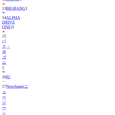
14
ALPHA
DRIVE
ONE)
1
15
パ
ク・
ボ
ゴ
ム
1
16
IU
17
NewJeans(ニ
ュ
ー
ジ
ー
ン
ズ)
1