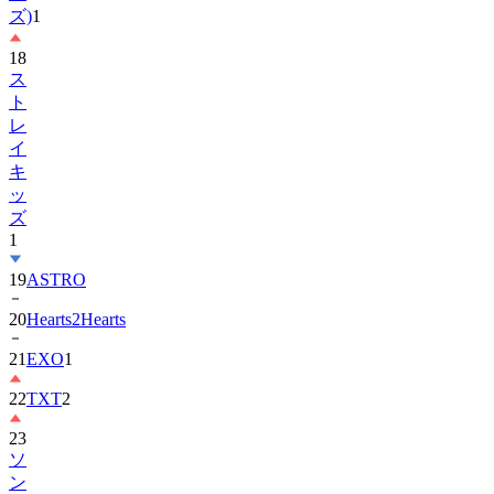
18
ス
ト
レ
イ
キ
ッ
ズ
1
19
ASTRO
20
Hearts2Hearts
21
EXO
1
22
TXT
2
23
ソ
ン
ヘ
ギ