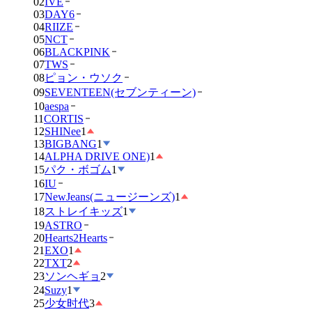
02
IVE
03
DAY6
04
RIIZE
05
NCT
06
BLACKPINK
07
TWS
08
ピョン・ウソク
09
SEVENTEEN(セブンティーン)
10
aespa
11
CORTIS
12
SHINee
1
13
BIGBANG
1
14
ALPHA DRIVE ONE)
1
15
パク・ボゴム
1
16
IU
17
NewJeans(ニュージーンズ)
1
18
ストレイキッズ
1
19
ASTRO
20
Hearts2Hearts
21
EXO
1
22
TXT
2
23
ソンヘギョ
2
24
Suzy
1
25
少女时代
3