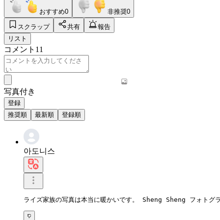
おすすめ
0
非推奨
0
スクラップ
共有
報告
リスト
コメント
11
写真付き
登録
推奨順
最新順
登録順
아도니스
ライズ家族の写真は本当に暖かいです。 Sheng Sheng フォト