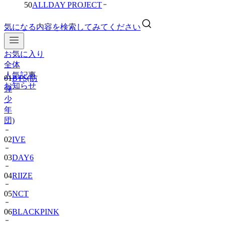
50
ALLDAY PROJECT
気になる内容を検索してみてください
お気に入り
01
BTS(防
全体
弾
人気記事
少
お知らせ
年
団)
02
IVE
03
DAY6
04
RIIZE
05
NCT
06
BLACKPINK
07
TWS