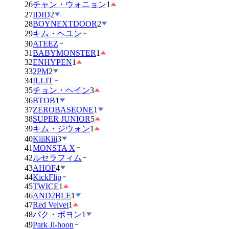
26
チャン・ウォニョン
1
27
IDID
2
28
BOYNEXTDOOR
2
29
キム・ヘユン
30
ATEEZ
31
BABYMONSTER
1
32
ENHYPEN
1
33
2PM
2
34
ILLIT
35
チョン・ヘイン
3
36
BTOB
1
37
ZEROBASEONE
1
38
SUPER JUNIOR
5
39
キム・ジウォン
1
40
KiiiKiii
3
41
MONSTA X
42
ルセラフィム
43
AHOF
4
44
KickFlip
45
TWICE
1
46
AND2BLE
1
47
Red Velvet
1
48
パク・ボヨン
1
49
Park Ji-hoon