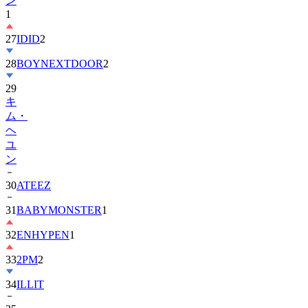
27
IDID
2
28
BOYNEXTDOOR
2
29
キ
ム・
ヘ
ユ
ン
30
ATEEZ
31
BABYMONSTER
1
32
ENHYPEN
1
33
2PM
2
34
ILLIT
35
チ