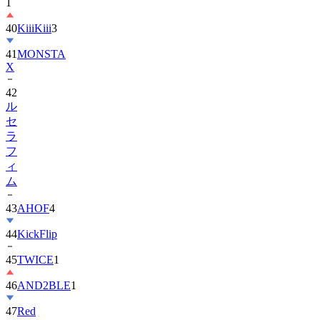
40
KiiiKiii
3
41
MONSTA
X
42
ル
セ
ラ
フ
ィ
ム
43
AHOF
4
44
KickFlip
45
TWICE
1
46
AND2BLE
1
47
Red
Velvet
1