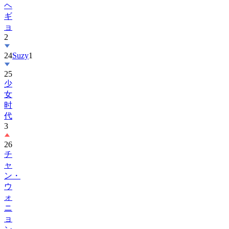
ョ
2
24
Suzy
1
25
少
女
时
代
3
26
チ
ャ
ン・
ウ
ォ
ニ
ョ
ン
1