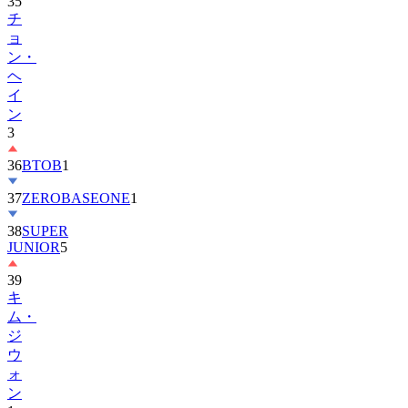
ョ
ン・
ヘ
イ
ン
3
36
BTOB
1
37
ZEROBASEONE
1
38
SUPER
JUNIOR
5
39
キ
ム・
ジ
ウ
ォ
ン
1