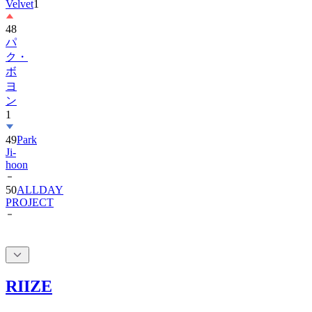
48
パ
ク・
ボ
ヨ
ン
1
49
Park
Ji-
hoon
50
ALLDAY
PROJECT
RIIZE