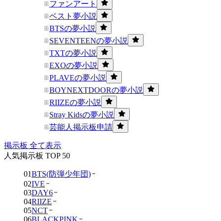
ファンアート
ベスト夢小説
BTSの夢小説
SEVENTEENの夢小説
TXTの夢小説
EXOの夢小説
PLAVEの夢小説
BOYNEXTDOORの夢小説
RIIZEの夢小説
Stray Kidsの夢小説
芸能人掲示板申請
掲示板 全て表示
人気掲示板 TOP 50
01
BTS(防弾少年団)
02
IVE
03
DAY6
04
RIIZE
05
NCT
06
BLACKPINK