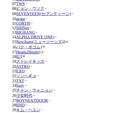
07
TWS
08
ピョン・ウソク
09
SEVENTEEN(セブンティーン)
10
aespa
11
CORTIS
12
SHINee
13
BIGBANG
14
ALPHA DRIVE ONE)
15
NewJeans(ニュージーンズ)
2
16
パク・ボゴム
1
17
Hearts2Hearts
1
18
IU
2
19
ストレイキッズ
20
ASTRO
21
EXO
22
ソンヘギョ
23
TXT
24
Suzy
25
チャン・ウォニョン
26
少女时代
27
BOYNEXTDOOR
28
IDID
29
キム・ヘユン