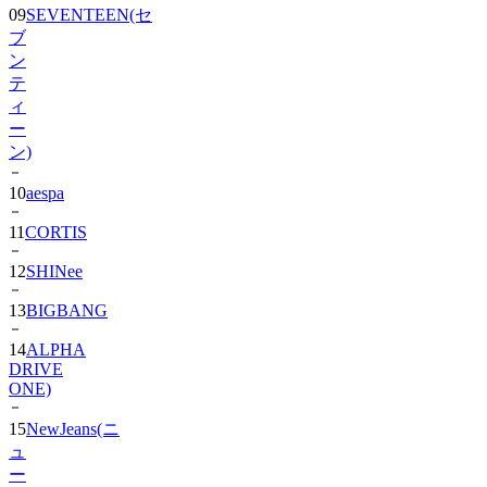
ン
テ
ィ
ー
ン)
10
aespa
11
CORTIS
12
SHINee
13
BIGBANG
14
ALPHA
DRIVE
ONE)
15
NewJeans(ニ
ュ
ー
ジ
ー