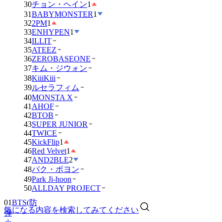
30
チョン・ヘイン
1
31
BABYMONSTER
1
32
2PM
1
33
ENHYPEN
1
34
ILLIT
35
ATEEZ
36
ZEROBASEONE
37
キム・ジウォン
38
KiiiKiii
39
ルセラフィム
40
MONSTA X
41
AHOF
42
BTOB
43
SUPER JUNIOR
44
TWICE
45
KickFlip
1
46
Red Velvet
1
47
AND2BLE
2
48
パク・ボヨン
49
Park Ji-hoon
01
BTS(防
50
ALLDAY PROJECT
弾
少
気になる内容を検索してみてください
年