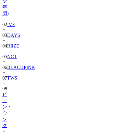
団)
02
IVE
03
DAY6
04
RIIZE
05
NCT
06
BLACKPINK
07
TWS
08
ピ
ョ
ン・
ウ
ソ
ク
09
SEVENTEEN(セ
ブ