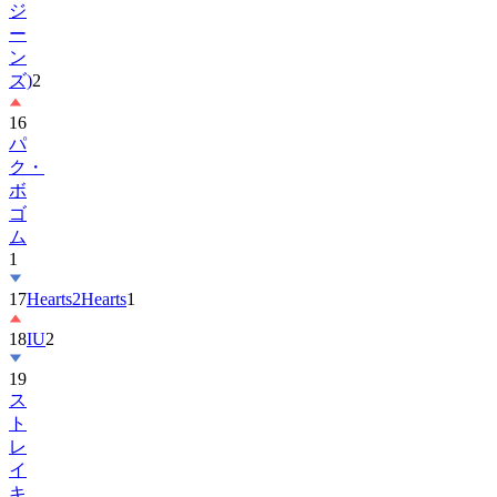
ン
ズ)
2
16
パ
ク・
ボ
ゴ
ム
1
17
Hearts2Hearts
1
18
IU
2
19
ス
ト
レ
イ
キ
ッ