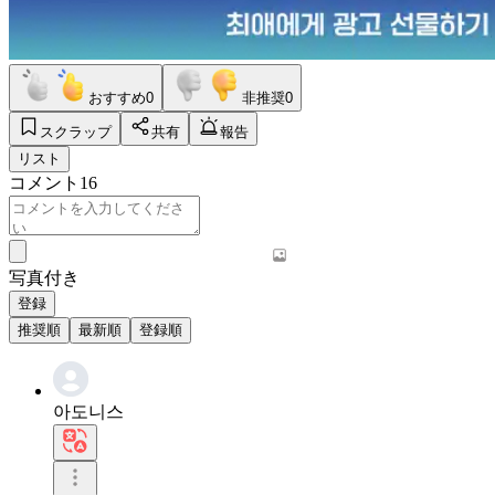
おすすめ
0
非推奨
0
スクラップ
共有
報告
リスト
コメント
16
写真付き
登録
推奨順
最新順
登録順
아도니스