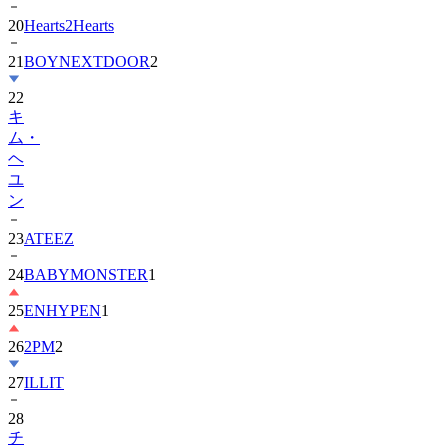
20
Hearts2Hearts
21
BOYNEXTDOOR
2
22
キ
ム・
ヘ
ユ
ン
23
ATEEZ
24
BABYMONSTER
1
25
ENHYPEN
1
26
2PM
2
27
ILLIT
28
チ