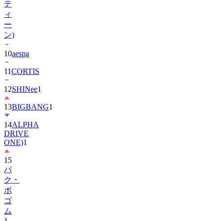
テ
ィ
ー
ン)
10
aespa
11
CORTIS
12
SHINee
1
13
BIGBANG
1
14
ALPHA
DRIVE
ONE)
1
15
パ
ク・
ボ
ゴ
ム
1