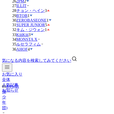
26
2PM
2
27
ILLIT
28
チョン・ヘイン
3
29
BTOB
1
30
ZEROBASEONE
1
31
SUPER JUNIOR
5
32
キム・ジウォン
1
33
KiiiKiii
3
34
MONSTA X
35
ルセラフィム
36
AHOF
4
気になる内容を検索してみてください
お気に入り
全体
人気記事
01
BTS(防
お知らせ
弾
少
年
団)