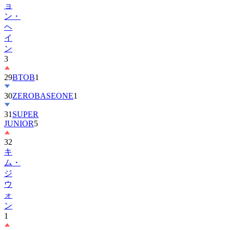
ョ
ン・
ヘ
イ
ン
3
29
BTOB
1
30
ZEROBASEONE
1
31
SUPER
JUNIOR
5
32
キ
ム・
ジ
ウ
ォ
ン
1