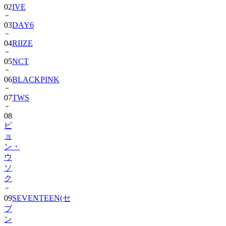
02
IVE
03
DAY6
04
RIIZE
05
NCT
06
BLACKPINK
07
TWS
08
ピ
ョ
ン・
ウ
ソ
ク
09
SEVENTEEN(セ
ブ
ン