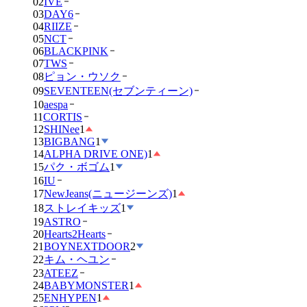
02
IVE
03
DAY6
04
RIIZE
05
NCT
06
BLACKPINK
07
TWS
08
ピョン・ウソク
09
SEVENTEEN(セブンティーン)
10
aespa
11
CORTIS
12
SHINee
1
13
BIGBANG
1
14
ALPHA DRIVE ONE)
1
15
パク・ボゴム
1
16
IU
17
NewJeans(ニュージーンズ)
1
18
ストレイキッズ
1
19
ASTRO
20
Hearts2Hearts
21
BOYNEXTDOOR
2
22
キム・ヘユン
23
ATEEZ
24
BABYMONSTER
1
25
ENHYPEN
1