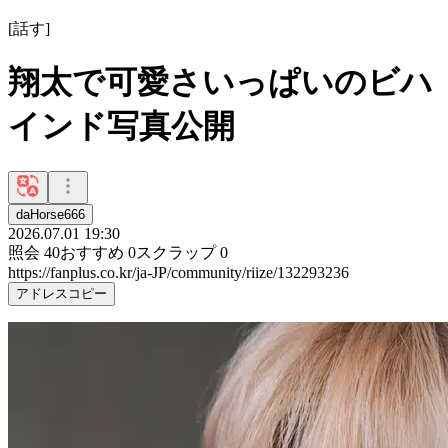
[
話す
]
翔太で可愛さいっぱいのビハ
インド写真公開
daHorse666
2026.07.01 19:30
照会
40
おすすめ
0
スクラップ
0
https://fanplus.co.kr/ja-JP/community/riize/132293236
アドレスコピー