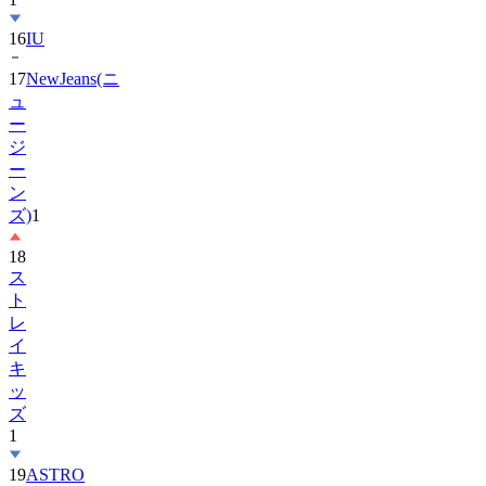
16
IU
17
NewJeans(ニ
ュ
ー
ジ
ー
ン
ズ)
1
18
ス
ト
レ
イ
キ
ッ
ズ
1
19
ASTRO