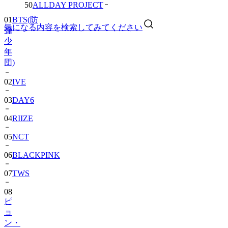
01
BTS(防
50
ALLDAY PROJECT
弾
少
気になる内容を検索してみてください
年
団)
02
IVE
03
DAY6
04
RIIZE
05
NCT
06
BLACKPINK
07
TWS
08
ピ
ョ
ン・
ウ
ソ