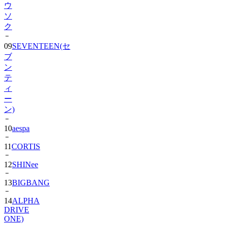
ク
09
SEVENTEEN(セ
ブ
ン
テ
ィ
ー
ン)
10
aespa
11
CORTIS
12
SHINee
13
BIGBANG
14
ALPHA
DRIVE
ONE)
15