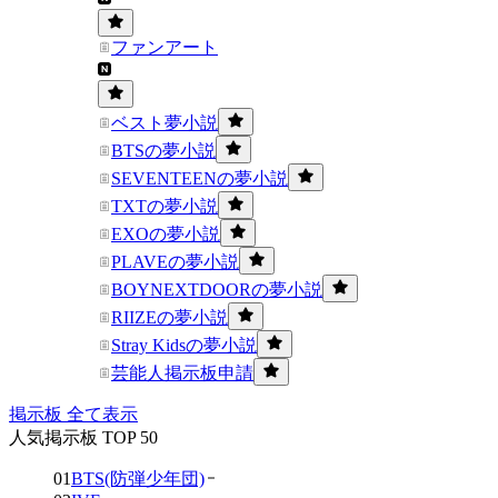
ファンアート
ベスト夢小説
BTSの夢小説
SEVENTEENの夢小説
TXTの夢小説
EXOの夢小説
PLAVEの夢小説
BOYNEXTDOORの夢小説
RIIZEの夢小説
Stray Kidsの夢小説
芸能人掲示板申請
掲示板 全て表示
人気掲示板 TOP 50
01
BTS(防弾少年団)