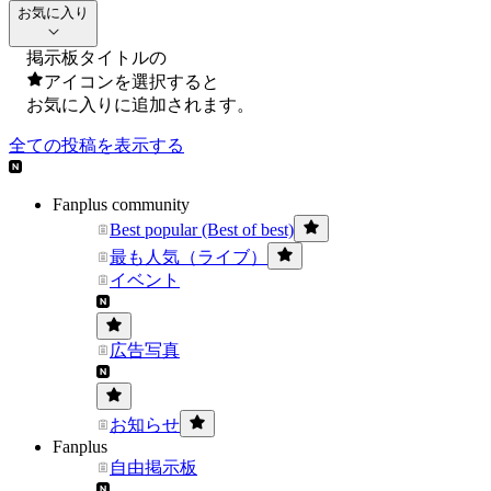
お気に入り
掲示板タイトルの
アイコンを選択すると
お気に入りに追加されます。
全ての投稿を表示する
Fanplus community
Best popular (Best of best)
最も人気（ライブ）
イベント
広告写真
お知らせ
Fanplus
自由掲示板