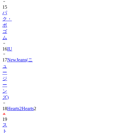
パ
ク・
ボ
ゴ
ム
16
IU
17
NewJeans(ニ
ュ
ー
ジ
ー
ン
ズ)
18
Hearts2Hearts
2
19
ス
ト
レ
イ