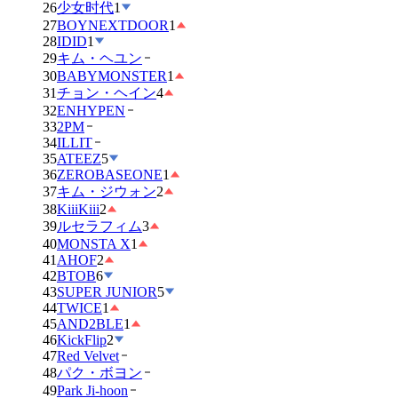
26
少女时代
1
27
BOYNEXTDOOR
1
28
IDID
1
29
キム・ヘユン
30
BABYMONSTER
1
31
チョン・ヘイン
4
32
ENHYPEN
33
2PM
34
ILLIT
35
ATEEZ
5
36
ZEROBASEONE
1
37
キム・ジウォン
2
38
KiiiKiii
2
39
ルセラフィム
3
40
MONSTA X
1
41
AHOF
2
42
BTOB
6
43
SUPER JUNIOR
5
44
TWICE
1
45
AND2BLE
1
46
KickFlip
2
47
Red Velvet
48
パク・ボヨン
49
Park Ji-hoon