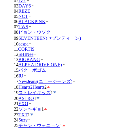
02
IVE
03
DAY6
04
RIIZE
05
NCT
06
BLACKPINK
07
TWS
08
ピョン・ウソク
09
SEVENTEEN(セブンティーン)
10
aespa
11
CORTIS
12
SHINee
13
BIGBANG
14
ALPHA DRIVE ONE)
15
パク・ボゴム
16
IU
17
NewJeans(ニュージーンズ)
18
Hearts2Hearts
2
19
ストレイキッズ
1
20
ASTRO
1
21
EXO
22
ソンヘギョ
1
23
TXT
1
24
Suzy
25
チャン・ウォニョン
1