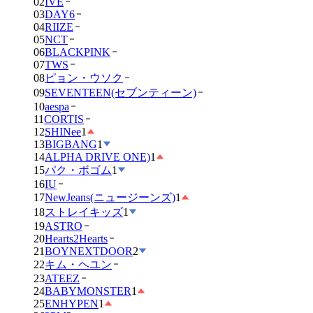
02
IVE
03
DAY6
04
RIIZE
05
NCT
06
BLACKPINK
07
TWS
08
ピョン・ウソク
09
SEVENTEEN(セブンティーン)
10
aespa
11
CORTIS
12
SHINee
1
13
BIGBANG
1
14
ALPHA DRIVE ONE)
1
15
パク・ボゴム
1
16
IU
17
NewJeans(ニュージーンズ)
1
18
ストレイキッズ
1
19
ASTRO
20
Hearts2Hearts
21
BOYNEXTDOOR
2
22
キム・ヘユン
23
ATEEZ
24
BABYMONSTER
1
25
ENHYPEN
1