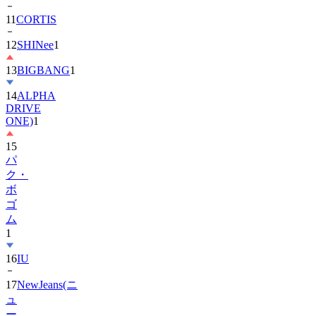
12
SHINee
1
13
BIGBANG
1
14
ALPHA
DRIVE
ONE)
1
15
パ
ク・
ボ
ゴ
ム
1
16
IU
17
NewJeans(ニ
ュ
ー
ジ