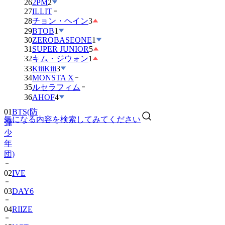
26
2PM
2
27
ILLIT
28
チョン・ヘイン
3
29
BTOB
1
30
ZEROBASEONE
1
31
SUPER JUNIOR
5
32
キム・ジウォン
1
33
KiiiKiii
3
34
MONSTA X
35
ルセラフィム
01
BTS(防
36
AHOF
4
弾
少
気になる内容を検索してみてください
年
団)
02
IVE
03
DAY6
04
RIIZE
05
NCT