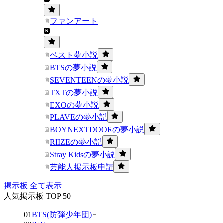
ファンアート
ベスト夢小説
BTSの夢小説
SEVENTEENの夢小説
TXTの夢小説
EXOの夢小説
PLAVEの夢小説
BOYNEXTDOORの夢小説
RIIZEの夢小説
Stray Kidsの夢小説
芸能人掲示板申請
掲示板 全て表示
人気掲示板 TOP 50
01
BTS(防弾少年団)