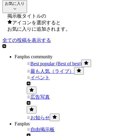
お気に入り
掲示板タイトルの
アイコンを選択すると
お気に入りに追加されます。
全ての投稿を表示する
Fanplus community
Best popular (Best of best)
最も人気（ライブ）
イベント
広告写真
お知らせ
Fanplus
自由掲示板