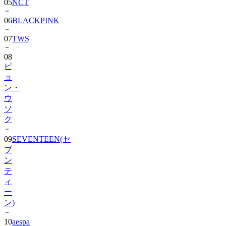
06
BLACKPINK
07
TWS
08
ピ
ョ
ン・
ウ
ソ
ク
09
SEVENTEEN(セ
ブ
ン
テ
ィ
ー
ン)
10
aespa
11
CORTIS