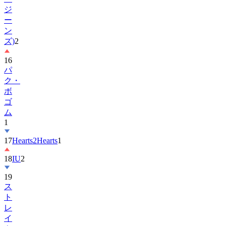
ジ
ー
ン
ズ)
2
16
パ
ク・
ボ
ゴ
ム
1
17
Hearts2Hearts
1
18
IU
2
19
ス
ト
レ
イ