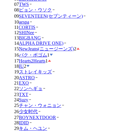
07
TWS
08
ピョン・ウソク
09
SEVENTEEN(セブンティーン)
10
aespa
11
CORTIS
12
SHINee
13
BIGBANG
14
ALPHA DRIVE ONE)
15
NewJeans(ニュージーンズ)
2
16
パク・ボゴム
1
17
Hearts2Hearts
1
18
IU
2
19
ストレイキッズ
20
ASTRO
21
EXO
22
ソンヘギョ
23
TXT
24
Suzy
25
チャン・ウォニョン
26
少女时代
27
BOYNEXTDOOR
28
IDID
29
キム・ヘユン