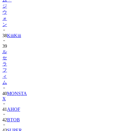
ジ
ウ
ォ
ン
38
KiiiKiii
39
ル
セ
ラ
フ
ィ
ム
40
MONSTA
X
41
AHOF
42
BTOB
43
SUPER