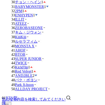
30
チョン・ヘイン
1
31
BABYMONSTER
1
32
2PM
1
33
ENHYPEN
1
34
ILLIT
35
ATEEZ
36
ZEROBASEONE
37
キム・ジウォン
38
KiiiKiii
39
ルセラフィム
40
MONSTA X
41
AHOF
42
BTOB
43
SUPER JUNIOR
44
TWICE
45
KickFlip
1
46
Red Velvet
1
47
AND2BLE
2
48
パク・ボヨン
49
Park Ji-hoon
50
ALLDAY PROJECT
01
BTS(防
気になる内容を検索してみてください
弾