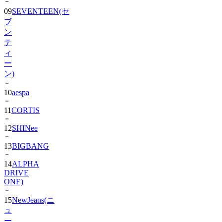
09
SEVENTEEN(セ
ブ
ン
テ
ィ
ー
ン)
10
aespa
11
CORTIS
12
SHINee
13
BIGBANG
14
ALPHA
DRIVE
ONE)
15
NewJeans(ニ
ュ
ー