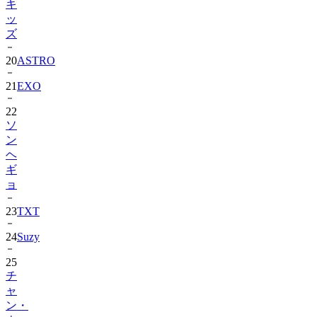
キ
ッ
ズ
20
ASTRO
21
EXO
22
ソ
ン
ヘ
ギ
ョ
23
TXT
24
Suzy
25
チ
ャ
ン・