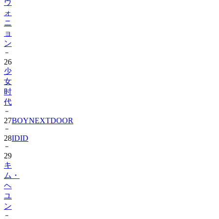
ウ
ォ
ニ
ョ
ン
26
少
女
时
代
27
BOYNEXTDOOR
28
IDID
29
キ
ム・
ヘ
ユ
ン