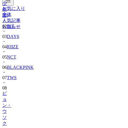
少
お気に入り
年
全体
団)
人気記事
02
IVE
お知らせ
03
DAY6
04
RIIZE
05
NCT
06
BLACKPINK
07
TWS
08
ピ
ョ
ン・
ウ
ソ
ク