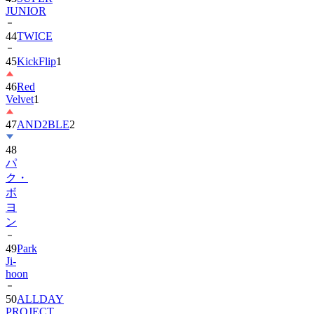
JUNIOR
44
TWICE
45
KickFlip
1
46
Red
Velvet
1
47
AND2BLE
2
48
パ
ク・
ボ
ヨ
ン
49
Park
Ji-
hoon
50
ALLDAY
PROJECT