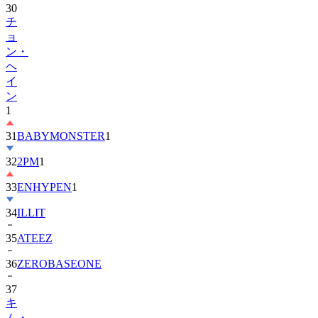
30
チ
ョ
ン・
ヘ
イ
ン
1
31
BABYMONSTER
1
32
2PM
1
33
ENHYPEN
1
34
ILLIT
35
ATEEZ
36
ZEROBASEONE
37
キ
ム・