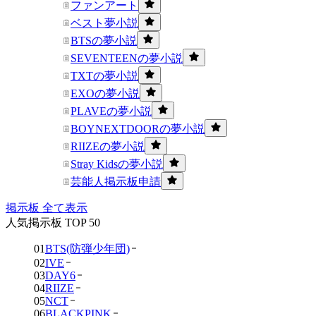
ファンアート
ベスト夢小説
BTSの夢小説
SEVENTEENの夢小説
TXTの夢小説
EXOの夢小説
PLAVEの夢小説
BOYNEXTDOORの夢小説
RIIZEの夢小説
Stray Kidsの夢小説
芸能人掲示板申請
掲示板 全て表示
人気掲示板 TOP 50
01
BTS(防弾少年団)
02
IVE
03
DAY6
04
RIIZE
05
NCT
06
BLACKPINK