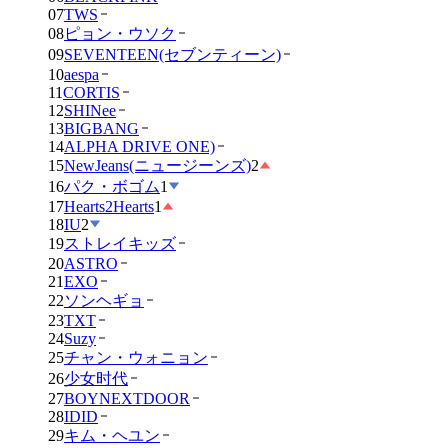
07
TWS
08
ピョン・ウソク
09
SEVENTEEN(セブンティーン)
10
aespa
11
CORTIS
12
SHINee
13
BIGBANG
14
ALPHA DRIVE ONE)
15
NewJeans(ニュージーンズ)
2
16
パク・ボゴム
1
17
Hearts2Hearts
1
18
IU
2
19
ストレイキッズ
20
ASTRO
21
EXO
22
ソンヘギョ
23
TXT
24
Suzy
25
チャン・ウォニョン
26
少女时代
27
BOYNEXTDOOR
28
IDID
29
キム・ヘユン