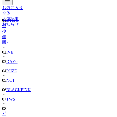
お気に入り
01
BTS(防
全体
弾
人気記事
少
お知らせ
年
団)
02
IVE
03
DAY6
04
RIIZE
05
NCT
06
BLACKPINK
07
TWS
08
ピ
ョ
ン・