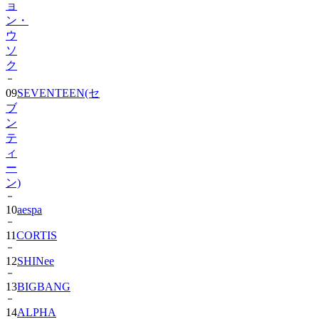
ウ
ソ
ク
09
SEVENTEEN(セ
ブ
ン
テ
ィ
ー
ン)
10
aespa
11
CORTIS
12
SHINee
13
BIGBANG
14
ALPHA
DRIVE
ONE)