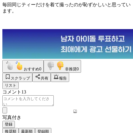
毎回同じティーだけを着て撮ったのが恥ずかしいと思ってい
ます。
おすすめ
0
非推奨
0
スクラップ
共有
報告
リスト
コメント
13
写真付き
登録
推奨順
最新順
登録順