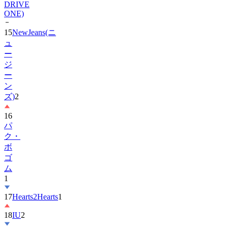
15
NewJeans(ニ
ュ
ー
ジ
ー
ン
ズ)
2
16
パ
ク・
ボ
ゴ
ム
1
17
Hearts2Hearts
1
18
IU
2
19
ス