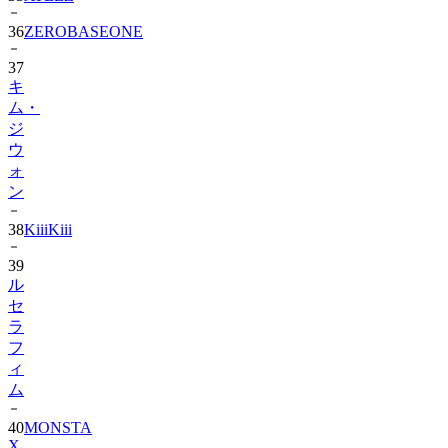
37
キ
ム・
ジ
ウ
ォ
ン
38
KiiiKiii
39
ル
セ
ラ
フ
ィ
ム
40
MONSTA
X
41
AHOF