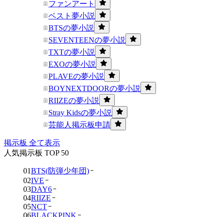
ファンアート
ベスト夢小説
BTSの夢小説
SEVENTEENの夢小説
TXTの夢小説
EXOの夢小説
PLAVEの夢小説
BOYNEXTDOORの夢小説
RIIZEの夢小説
Stray Kidsの夢小説
芸能人掲示板申請
掲示板 全て表示
人気掲示板 TOP 50
01
BTS(防弾少年団)
02
IVE
03
DAY6
04
RIIZE
05
NCT
06
BLACKPINK