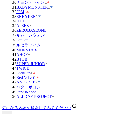
30
チョン・ヘイン
1
31
BABYMONSTER
1
32
2PM
1
33
ENHYPEN
1
34
ILLIT
35
ATEEZ
36
ZEROBASEONE
37
キム・ジウォン
38
KiiiKiii
39
ルセラフィム
40
MONSTA X
41
AHOF
42
BTOB
43
SUPER JUNIOR
44
TWICE
45
KickFlip
1
46
Red Velvet
1
47
AND2BLE
2
48
パク・ボヨン
49
Park Ji-hoon
50
ALLDAY PROJECT
気になる内容を検索してみてください