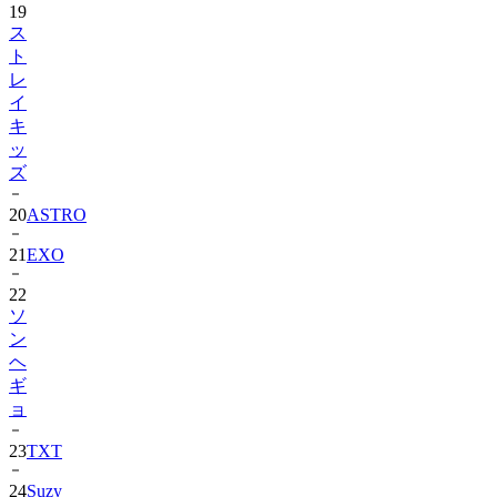
ト
レ
イ
キ
ッ
ズ
20
ASTRO
21
EXO
22
ソ
ン
ヘ
ギ
ョ
23
TXT
24
Suzy
25