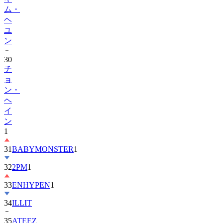
ヘ
ユ
ン
30
チ
ョ
ン・
ヘ
イ
ン
1
31
BABYMONSTER
1
32
2PM
1
33
ENHYPEN
1
34
ILLIT
35
ATEEZ
36
ZEROBASEONE