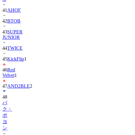
42
BTOB
43
SUPER
JUNIOR
44
TWICE
45
KickFlip
1
46
Red
Velvet
1
47
AND2BLE
2
48
パ
ク・
ボ
ヨ
ン
49
Park
Ji-