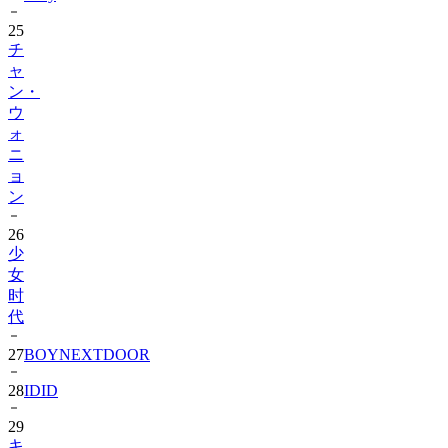
チ
ャ
ン・
ウ
ォ
ニ
ョ
ン
26
少
女
时
代
27
BOYNEXTDOOR
28
IDID
29
キ
ム・