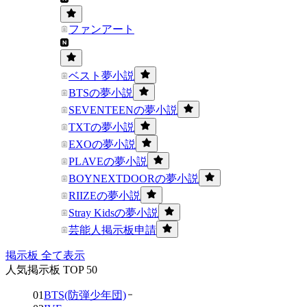
ファンアート
ベスト夢小説
BTSの夢小説
SEVENTEENの夢小説
TXTの夢小説
EXOの夢小説
PLAVEの夢小説
BOYNEXTDOORの夢小説
RIIZEの夢小説
Stray Kidsの夢小説
芸能人掲示板申請
掲示板 全て表示
人気掲示板 TOP 50
01
BTS(防弾少年団)