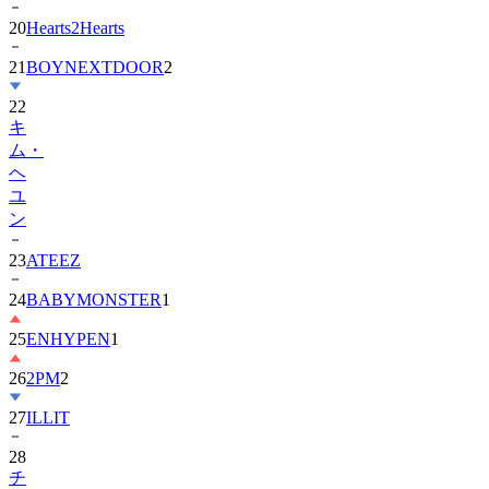
20
Hearts2Hearts
21
BOYNEXTDOOR
2
22
キ
ム・
ヘ
ユ
ン
23
ATEEZ
24
BABYMONSTER
1
25
ENHYPEN
1
26
2PM
2
27
ILLIT
28
チ