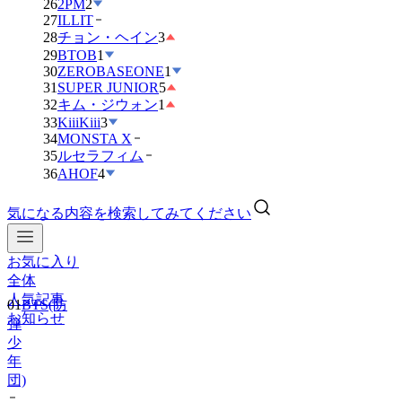
26
2PM
2
27
ILLIT
28
チョン・ヘイン
3
29
BTOB
1
30
ZEROBASEONE
1
31
SUPER JUNIOR
5
32
キム・ジウォン
1
33
KiiiKiii
3
34
MONSTA X
35
ルセラフィム
36
AHOF
4
気になる内容を検索してみてください
お気に入り
全体
人気記事
01
BTS(防
お知らせ
弾
少
年
団)