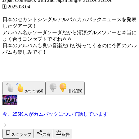
Japan Comeback with 2nd Japan Single 'SODA SODA'
🗓️ 2025.08.04
日本のセカンドシングルアルバムカムバックニュースを発表
したツアーズ！
アルバム名がソーダソーダだから清涼グルメツアーと本当に
よく合うコンセプトですねㅎㅎ
日本のアルバムも良い音楽だけが持ってくるのに今回のアル
バムも楽しみです！
おすすめ
0
非推奨
0
今、
255K人
が
カムバック
について話しています
スクラップ
共有
報告