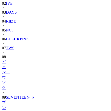
02
IVE
03
DAY6
04
RIIZE
05
NCT
06
BLACKPINK
07
TWS
08
ピ
ョ
ン・
ウ
ソ
ク
09
SEVENTEEN(セ
ブ
ン