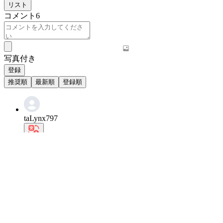
リスト
コメント
6
写真付き
登録
推奨順
最新順
登録順
taLynx797
ソーダというコンセプトがいいですね。ツアーズの雰囲気とよく合
0
返信を書く
2026.07.25 15:48