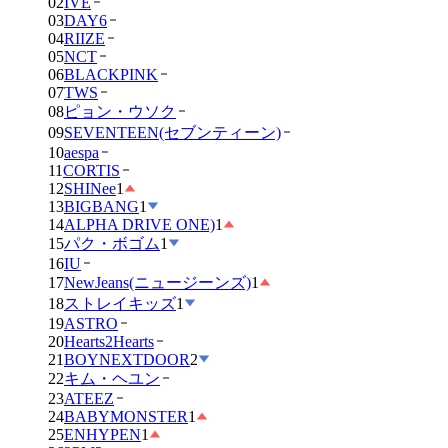
02
IVE
03
DAY6
04
RIIZE
05
NCT
06
BLACKPINK
07
TWS
08
ピョン・ウソク
09
SEVENTEEN(セブンティーン)
10
aespa
11
CORTIS
12
SHINee
1
13
BIGBANG
1
14
ALPHA DRIVE ONE)
1
15
パク・ボゴム
1
16
IU
17
NewJeans(ニュージーンズ)
1
18
ストレイキッズ
1
19
ASTRO
20
Hearts2Hearts
21
BOYNEXTDOOR
2
22
キム・ヘユン
23
ATEEZ
24
BABYMONSTER
1
25
ENHYPEN
1