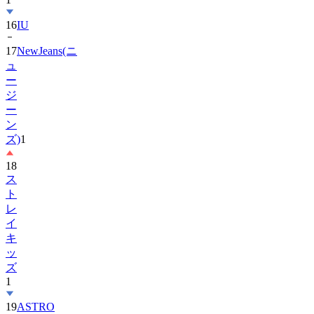
16
IU
17
NewJeans(ニ
ュ
ー
ジ
ー
ン
ズ)
1
18
ス
ト
レ
イ
キ
ッ
ズ
1
19
ASTRO