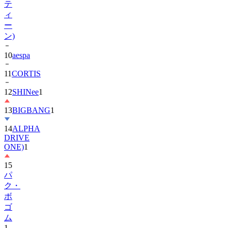
テ
ィ
ー
ン)
10
aespa
11
CORTIS
12
SHINee
1
13
BIGBANG
1
14
ALPHA
DRIVE
ONE)
1
15
パ
ク・
ボ
ゴ
ム
1