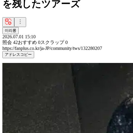
を残したツアーズ
이리롱
2026.07.01 15:10
照会
42
おすすめ
0
スクラップ
0
https://fanplus.co.kr/ja-JP/community/tws/132280207
アドレスコピー