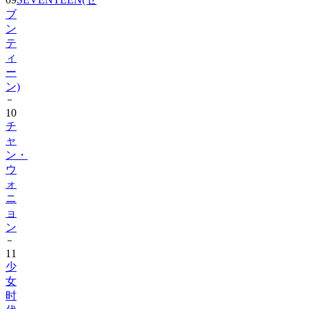
ブ
ン
テ
ィ
ー
ン)
10
チ
ャ
ン・
ウ
ォ
ニ
ョ
ン
11
少
女
时