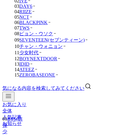
02
IVE
03
DAY6
04
RIIZE
05
NCT
06
BLACKPINK
07
TWS
08
ピョン・ウソク
09
SEVENTEEN(セブンティーン)
10
チャン・ウォニョン
11
少女时代
12
BOYNEXTDOOR
13
IDID
14
ATEEZ
15
ZEROBASEONE
気になる内容を検索してみてください
お気に入り
全体
人気記事
01
BTS(防
お知らせ
弾
少