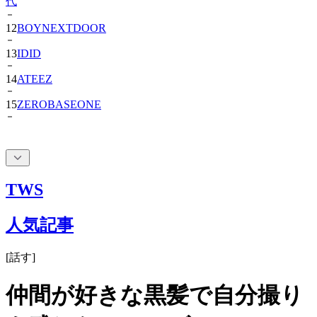
代
12
BOYNEXTDOOR
13
IDID
14
ATEEZ
15
ZEROBASEONE
TWS
人気記事
[
話す
]
仲間が好きな黒髪で自分撮り