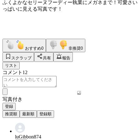
ふくよかなセリーヌフーディー執業にメガネまで！可愛さい
っぱいに見える写真です！
おすすめ
0
非推奨
0
スクラップ
共有
報告
リスト
コメント
12
写真付き
登録
推奨順
最新順
登録順
luGibbon874