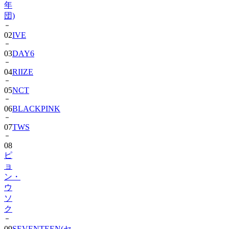
年
団)
02
IVE
03
DAY6
04
RIIZE
05
NCT
06
BLACKPINK
07
TWS
08
ピ
ョ
ン・
ウ
ソ
ク
09
SEVENTEEN(セ