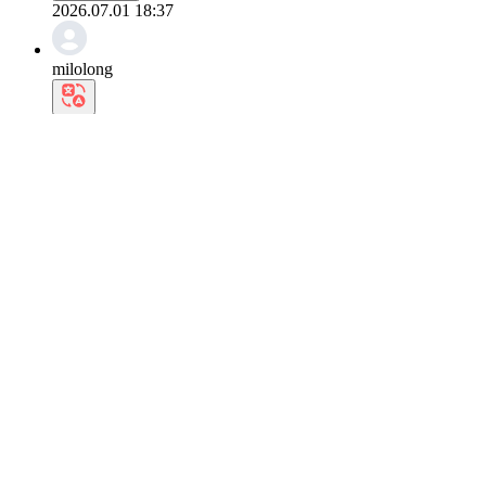
2026.07.01 18:37
milolong
黒髪に角のメガネまで可愛い姿ですねファンの方々が黒髪が好きだ
0
返信を書く
2026.07.01 16:40
suGoat732
そして、爆竹の執業はセリーヌ製品です。
