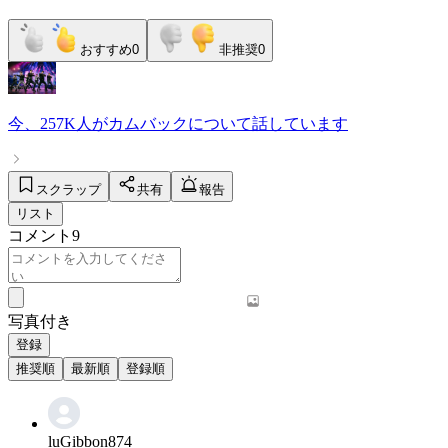
おすすめ
0
非推奨
0
今、
257K人
が
カムバック
について話しています
スクラップ
共有
報告
リスト
コメント
9
写真付き
登録
推奨順
最新順
登録順
luGibbon874