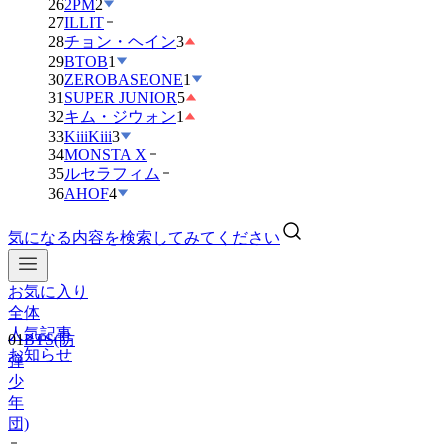
26
2PM
2
27
ILLIT
28
チョン・ヘイン
3
29
BTOB
1
30
ZEROBASEONE
1
31
SUPER JUNIOR
5
32
キム・ジウォン
1
33
KiiiKiii
3
34
MONSTA X
35
ルセラフィム
36
AHOF
4
気になる内容を検索してみてください
お気に入り
全体
人気記事
01
BTS(防
お知らせ
弾
少
年
団)