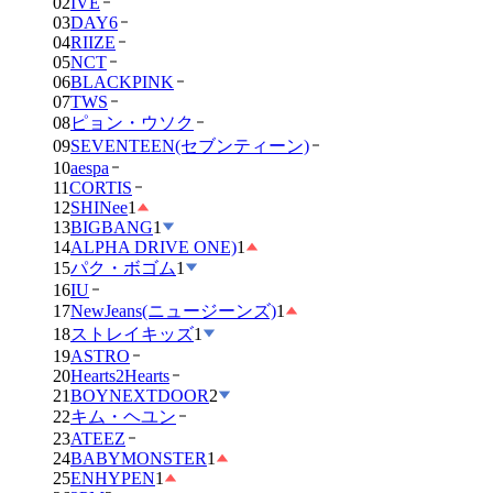
02
IVE
03
DAY6
04
RIIZE
05
NCT
06
BLACKPINK
07
TWS
08
ピョン・ウソク
09
SEVENTEEN(セブンティーン)
10
aespa
11
CORTIS
12
SHINee
1
13
BIGBANG
1
14
ALPHA DRIVE ONE)
1
15
パク・ボゴム
1
16
IU
17
NewJeans(ニュージーンズ)
1
18
ストレイキッズ
1
19
ASTRO
20
Hearts2Hearts
21
BOYNEXTDOOR
2
22
キム・ヘユン
23
ATEEZ
24
BABYMONSTER
1
25
ENHYPEN
1