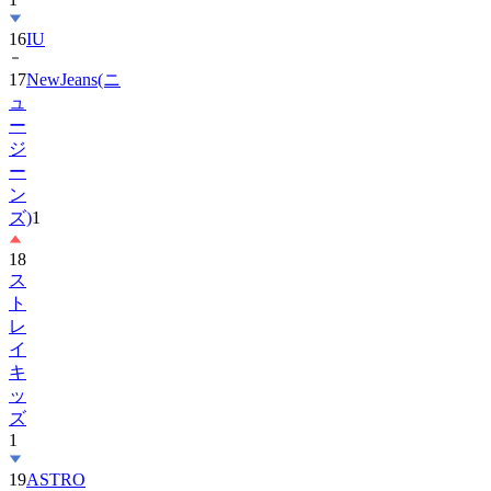
16
IU
17
NewJeans(ニ
ュ
ー
ジ
ー
ン
ズ)
1
18
ス
ト
レ
イ
キ
ッ
ズ
1
19
ASTRO