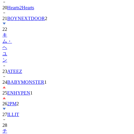
20
Hearts2Hearts
21
BOYNEXTDOOR
2
22
キ
ム・
ヘ
ユ
ン
23
ATEEZ
24
BABYMONSTER
1
25
ENHYPEN
1
26
2PM
2
27
ILLIT
28
チ