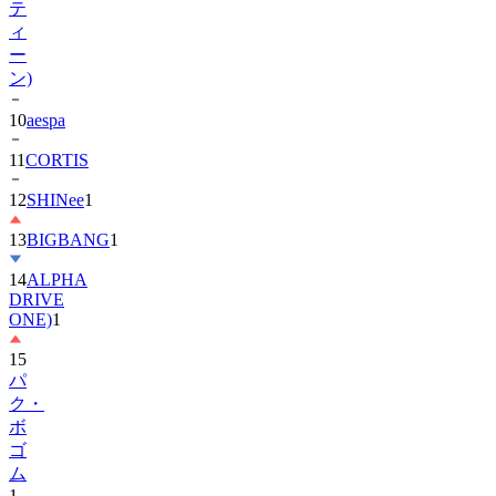
テ
ィ
ー
ン)
10
aespa
11
CORTIS
12
SHINee
1
13
BIGBANG
1
14
ALPHA
DRIVE
ONE)
1
15
パ
ク・
ボ
ゴ
ム
1