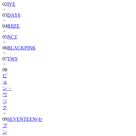
02
IVE
03
DAY6
04
RIIZE
05
NCT
06
BLACKPINK
07
TWS
08
ピ
ョ
ン・
ウ
ソ
ク
09
SEVENTEEN(セ
ブ
ン