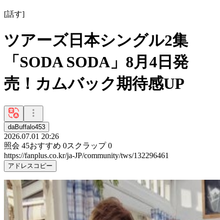
[
話す
]
ツアーズ日本シングル2集
「SODA SODA」8月4日発
売！カムバック期待感UP
daBuffalo453
2026.07.01 20:26
照会
45
おすすめ
0
スクラップ
0
https://fanplus.co.kr/ja-JP/community/tws/132296461
アドレスコピー