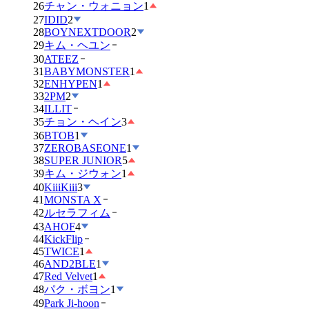
26
チャン・ウォニョン
1
27
IDID
2
28
BOYNEXTDOOR
2
29
キム・ヘユン
30
ATEEZ
31
BABYMONSTER
1
32
ENHYPEN
1
33
2PM
2
34
ILLIT
35
チョン・ヘイン
3
36
BTOB
1
37
ZEROBASEONE
1
38
SUPER JUNIOR
5
39
キム・ジウォン
1
40
KiiiKiii
3
41
MONSTA X
42
ルセラフィム
43
AHOF
4
44
KickFlip
45
TWICE
1
46
AND2BLE
1
47
Red Velvet
1
48
パク・ボヨン
1
49
Park Ji-hoon