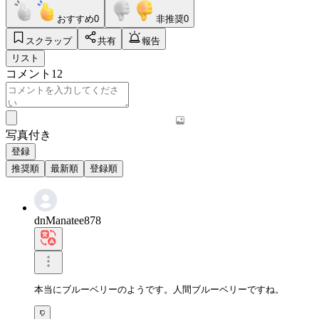
おすすめ
0
非推奨
0
スクラップ
共有
報告
リスト
コメント
12
写真付き
登録
推奨順
最新順
登録順
dnManatee878
本当にブルーベリーのようです。人間ブルーベリーですね。