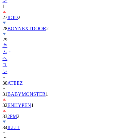
27
IDID
2
28
BOYNEXTDOOR
2
29
キ
ム・
ヘ
ユ
ン
30
ATEEZ
31
BABYMONSTER
1
32
ENHYPEN
1
33
2PM
2
34
ILLIT
35
チ