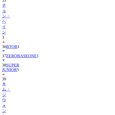
ョ
ン・
ヘ
イ
ン
3
36
BTOB
1
37
ZEROBASEONE
1
38
SUPER
JUNIOR
5
39
キ
ム・
ジ
ウ
ォ
ン
1