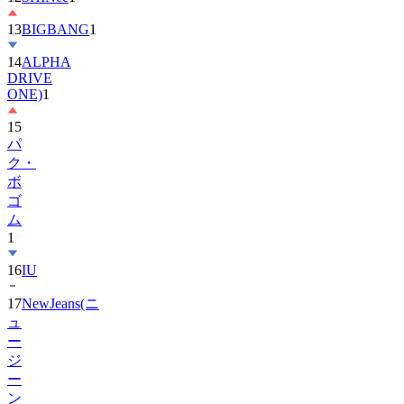
14
ALPHA
DRIVE
ONE)
1
15
パ
ク・
ボ
ゴ
ム
1
16
IU
17
NewJeans(ニ
ュ
ー
ジ
ー
ン
ズ)
1