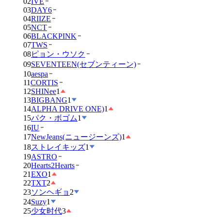
02
IVE
03
DAY6
04
RIIZE
05
NCT
06
BLACKPINK
07
TWS
08
ピョン・ウソク
09
SEVENTEEN(セブンティーン)
10
aespa
11
CORTIS
12
SHINee
1
13
BIGBANG
1
14
ALPHA DRIVE ONE)
1
15
パク・ボゴム
1
16
IU
17
NewJeans(ニュージーンズ)
1
18
ストレイキッズ
1
19
ASTRO
20
Hearts2Hearts
21
EXO
1
22
TXT
2
23
ソンヘギョ
2
24
Suzy
1
25
少女时代
3