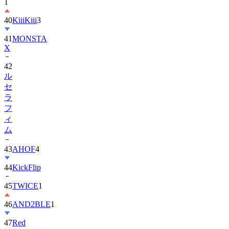
40
KiiiKiii
3
41
MONSTA
X
42
ル
セ
ラ
フ
ィ
ム
43
AHOF
4
44
KickFlip
45
TWICE
1
46
AND2BLE
1
47
Red
Velvet
1