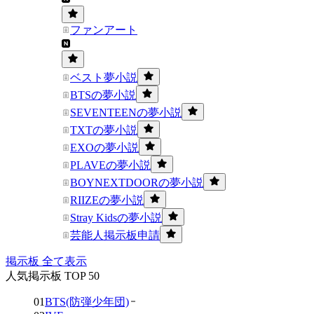
ファンアート
ベスト夢小説
BTSの夢小説
SEVENTEENの夢小説
TXTの夢小説
EXOの夢小説
PLAVEの夢小説
BOYNEXTDOORの夢小説
RIIZEの夢小説
Stray Kidsの夢小説
芸能人掲示板申請
掲示板 全て表示
人気掲示板 TOP 50
01
BTS(防弾少年団)