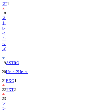
18
ス
ト
レ
イ
キ
ッ
ズ
1
19
ASTRO
20
Hearts2Hearts
21
EXO
1
22
TXT
2
23
ソ
ン
ヘ
ギ