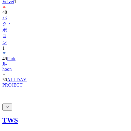
48
パ
ク・
ボ
ヨ
ン
1
49
Park
Ji-
hoon
50
ALLDAY
PROJECT
TWS