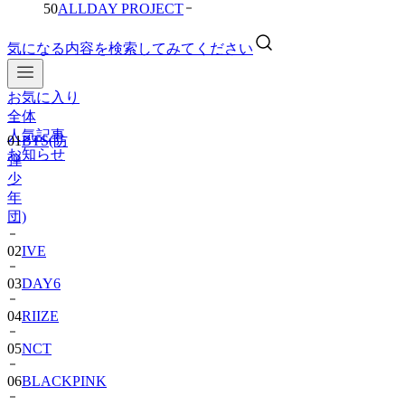
50
ALLDAY PROJECT
気になる内容を検索してみてください
お気に入り
01
BTS(防
全体
弾
人気記事
少
お知らせ
年
団)
02
IVE
03
DAY6
04
RIIZE
05
NCT
06
BLACKPINK
07
TWS