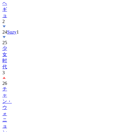
ョ
2
24
Suzy
1
25
少
女
时
代
3
26
チ
ャ
ン・
ウ
ォ
ニ
ョ
ン
1