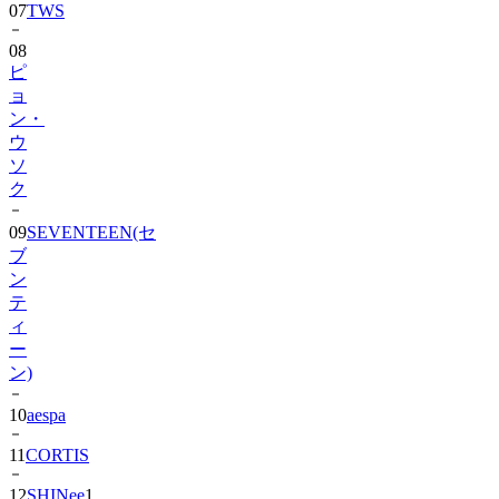
08
ピ
ョ
ン・
ウ
ソ
ク
09
SEVENTEEN(セ
ブ
ン
テ
ィ
ー
ン)
10
aespa
11
CORTIS
12
SHINee
1
13
BIGBANG
1