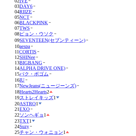
02
IVE
03
DAY6
04
RIIZE
05
NCT
06
BLACKPINK
07
TWS
08
ピョン・ウソク
09
SEVENTEEN(セブンティーン)
10
aespa
11
CORTIS
12
SHINee
13
BIGBANG
14
ALPHA DRIVE ONE)
15
パク・ボゴム
16
IU
17
NewJeans(ニュージーンズ)
18
Hearts2Hearts
2
19
ストレイキッズ
1
20
ASTRO
1
21
EXO
22
ソンヘギョ
1
23
TXT
1
24
Suzy
25
チャン・ウォニョン
1