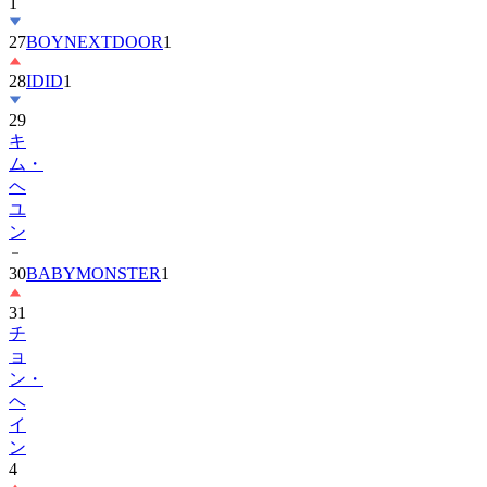
27
BOYNEXTDOOR
1
28
IDID
1
29
キ
ム・
ヘ
ユ
ン
30
BABYMONSTER
1
31
チ
ョ
ン・
ヘ
イ
ン
4
32
ENHYPEN