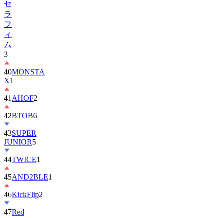
フ
ィ
ム
3
40
MONSTA
X
1
41
AHOF
2
42
BTOB
6
43
SUPER
JUNIOR
5
44
TWICE
1
45
AND2BLE
1
46
KickFlip
2
47
Red
Velvet