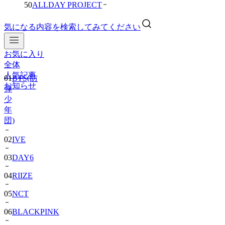
50
ALLDAY PROJECT
気になる内容を検索してみてください
お気に入り
01
BTS(防
全体
弾
人気記事
少
お知らせ
年
団)
02
IVE
03
DAY6
04
RIIZE
05
NCT
06
BLACKPINK
07
TWS