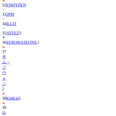
33
2PM
34
ILLIT
35
ATEEZ
5
36
ZEROBASEONE
1
37
キ
ム・
ジ
ウ
ォ
ン
2
38
KiiiKiii
2
39
ル
セ
ラ