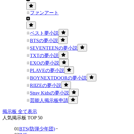
ファンアート
ベスト夢小説
BTSの夢小説
SEVENTEENの夢小説
TXTの夢小説
EXOの夢小説
PLAVEの夢小説
BOYNEXTDOORの夢小説
RIIZEの夢小説
Stray Kidsの夢小説
芸能人掲示板申請
掲示板 全て表示
人気掲示板 TOP 50
01
BTS(防弾少年団)