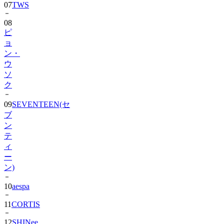
08
ピ
ョ
ン・
ウ
ソ
ク
09
SEVENTEEN(セ
ブ
ン
テ
ィ
ー
ン)
10
aespa
11
CORTIS
12
SHINee
13
BIGBANG