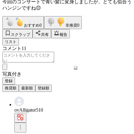
今回のコンサートで青い髪に変身しましたが、とても似合う
ハンジンですね😊
おすすめ
0
非推奨
0
スクラップ
共有
報告
リスト
コメント
11
写真付き
登録
推奨順
最新順
登録順
ovAlligator510