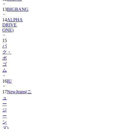
14
ALPHA
DRIVE
ONE)
15
パ
ク・
ボ
ゴ
ム
16
IU
17
NewJeans(ニ
ュ
ー
ジ
ー
ン
ズ)
18
Hearts2Hearts
2