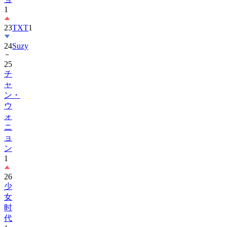
23
TXT
1
24
Suzy
25
チ
ャ
ン・
ウ
ォ
ニ
ョ
ン
1
26
少
女
时
代
1