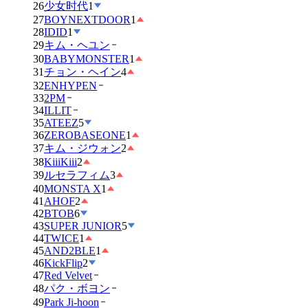
26
少女时代
1
27
BOYNEXTDOOR
1
28
IDID
1
29
キム・ヘユン
30
BABYMONSTER
1
31
チョン・ヘイン
4
32
ENHYPEN
33
2PM
34
ILLIT
35
ATEEZ
5
36
ZEROBASEONE
1
37
キム・ジウォン
2
38
KiiiKiii
2
39
ルセラフィム
3
40
MONSTA X
1
41
AHOF
2
42
BTOB
6
43
SUPER JUNIOR
5
44
TWICE
1
45
AND2BLE
1
46
KickFlip
2
47
Red Velvet
48
パク・ボヨン
49
Park Ji-hoon