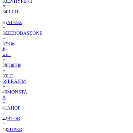
33
ENHYPEN
1
34
ILLIT
35
ATEEZ
36
ZEROBASEONE
37
Kim
Ji-
won
38
KiiiKiii
39
LE
SSERAFIM
40
MONSTA
X
41
AHOF
42
BTOB
43
SUPER