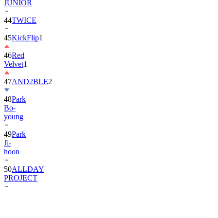
JUNIOR
44
TWICE
45
KickFlip
1
46
Red
Velvet
1
47
AND2BLE
2
48
Park
Bo-
young
49
Park
Ji-
hoon
50
ALLDAY
PROJECT