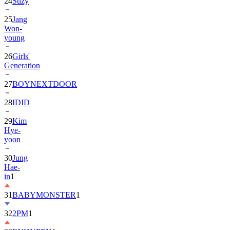
24
Suzy
25
Jang
Won-
young
26
Girls'
Generation
27
BOYNEXTDOOR
28
IDID
29
Kim
Hye-
yoon
30
Jung
Hae-
in
1
31
BABYMONSTER
1
32
2PM
1