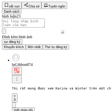
sắt vụn
Chia sẻ
Tuyên ngôn
Danh sách
bình luận
23
Đính kèm hình ảnh
sự đăng ký
Khuyến khích
Mới nhất
Thứ tự đăng ký
luGibbon874
Tôi rất mong được xem Karina và Winter trên một ch
0
Viết phản hồi