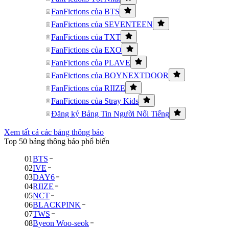
FanFictions của BTS
FanFictions của SEVENTEEN
FanFictions của TXT
FanFictions của EXO
FanFictions của PLAVE
FanFictions của BOYNEXTDOOR
FanFictions của RIIZE
FanFictions của Stray Kids
Đăng ký Bảng Tin Người Nổi Tiếng
Xem tất cả các bảng thông báo
Top 50 bảng thông báo phổ biến
01
BTS
02
IVE
03
DAY6
04
RIIZE
05
NCT
06
BLACKPINK
07
TWS
08
Byeon Woo-seok