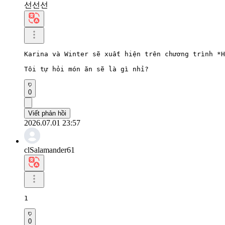
선선선
Karina và Winter sẽ xuất hiện trên chương trình *H
Tôi tự hỏi món ăn sẽ là gì nhỉ?
0
Viết phản hồi
2026.07.01 23:57
clSalamander61
1
0