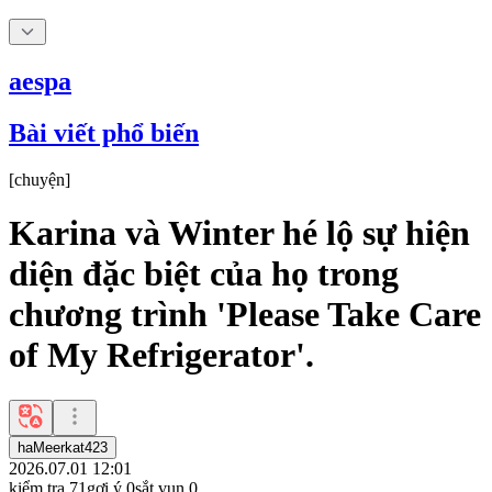
aespa
Bài viết phổ biến
[
chuyện
]
Karina và Winter hé lộ sự hiện
diện đặc biệt của họ trong
chương trình 'Please Take Care
of My Refrigerator'.
haMeerkat423
2026.07.01 12:01
kiểm tra
71
gợi ý
0
sắt vụn
0