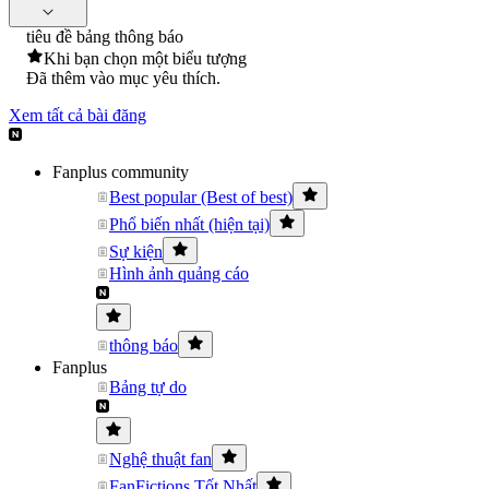
tiêu đề bảng thông báo
Khi bạn chọn một biểu tượng
Đã thêm vào mục yêu thích.
Xem tất cả bài đăng
Fanplus community
Best popular (Best of best)
Phổ biến nhất (hiện tại)
Sự kiện
Hình ảnh quảng cáo
thông báo
Fanplus
Bảng tự do
Nghệ thuật fan
FanFictions Tốt Nhất