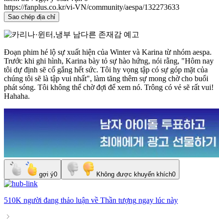
https://fanplus.co.kr/vi-VN/community/aespa/132273633
Sao chép địa chỉ
Đoạn phim hé lộ sự xuất hiện của Winter và Karina từ nhóm aespa.
Trước khi ghi hình, Karina bày tỏ sự hào hứng, nói rằng, "Hôm nay
tôi dự định sẽ cố gắng hết sức. Tôi hy vọng tập có sự góp mặt của
chúng tôi sẽ là tập vui nhất", làm tăng thêm sự mong chờ cho buổi
phát sóng. Tôi không thể chờ đợi để xem nó. Trông có vẻ sẽ rất vui!
Hahaha.
gợi ý
0
Không được khuyến khích
0
510K người
đang thảo luận về
Thần tượng
ngay lúc này