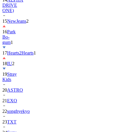
DRIVE
ONE)
15
NewJeans
2
16
Park
Bo-
gum
1
17
Hearts2Hearts
1
18
IU
2
19
Stray
Kids
20
ASTRO
21
EXO
22
songhyekyo
23
TXT