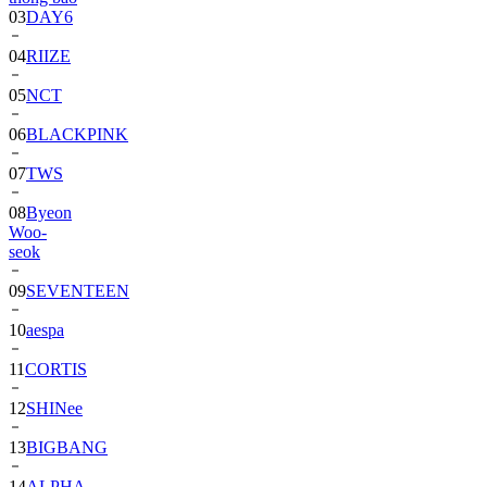
03
DAY6
04
RIIZE
05
NCT
06
BLACKPINK
07
TWS
08
Byeon
Woo-
seok
09
SEVENTEEN
10
aespa
11
CORTIS
12
SHINee
13
BIGBANG
14
ALPHA