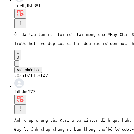
jhJellyfish381
Ồ, đã lâu lắm rồi tôi mới lại mong chờ *Hãy Chăm S
Trước hết, vẻ đẹp của cả hai đều rực rỡ đến mức nh
0
Viết phản hồi
2026.07.01 20:47
fallplus777
Ảnh chụp chung của Karina và Winter đỉnh quá haha

Đây là ảnh chụp chung mà bạn không thể bỏ lỡ được~