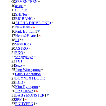
09
SEVENTEEN
10
aespa
11
CORTIS
12
SHINee
13
BIGBANG
14
ALPHA DRIVE ONE)
15
NewJeans
2
16
Park Bo-gum
1
17
Hearts2Hearts
1
18
IU
2
19
Stray Kids
20
ASTRO
21
EXO
22
songhyekyo
23
TXT
24
Suzy
25
Jang Won-young
26
Girls' Generation
27
BOYNEXTDOOR
28
IDID
29
Kim Hye-yoon
30
Jung Hae-in
1
31
BABYMONSTER
1
32
2PM
1
33
ENHYPEN
1