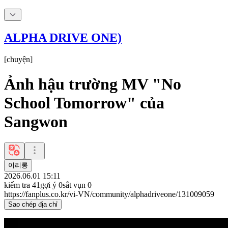
ALPHA DRIVE ONE)
[
chuyện
]
Ảnh hậu trường MV "No
School Tomorrow" của
Sangwon
이리롱
2026.06.01 15:11
kiểm tra
41
gợi ý
0
sắt vụn
0
https://fanplus.co.kr/vi-VN/community/alphadriveone/131009059
Sao chép địa chỉ