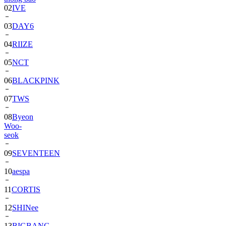
02
IVE
03
DAY6
04
RIIZE
05
NCT
06
BLACKPINK
07
TWS
08
Byeon
Woo-
seok
09
SEVENTEEN
10
aespa
11
CORTIS
12
SHINee
13
BIGBANG