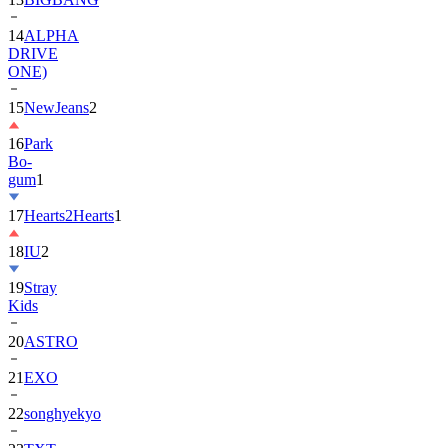
14
ALPHA
DRIVE
ONE)
15
NewJeans
2
16
Park
Bo-
gum
1
17
Hearts2Hearts
1
18
IU
2
19
Stray
Kids
20
ASTRO
21
EXO
22
songhyekyo