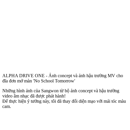
ALPHA DRIVE ONE - Ảnh concept và ảnh hậu trường MV cho
đĩa đơn mở màn 'No School Tomorrow'
Những hình ảnh của Sangwon từ bộ ảnh concept và hậu trường
video âm nhạc đã được phát hành!
Để thực hiện ý tưởng này, tôi đã thay đổi diện mạo với mái tóc màu
cam.
Từ đồng phục học sinh đến tai nghe, tất cả đều gợi nhớ đến một
cảnh trong phim dành cho tuổi trẻ haha.