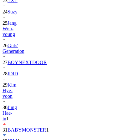
23
TXT
24
Suzy
25
Jang
Won-
young
26
Girls'
Generation
27
BOYNEXTDOOR
28
IDID
29
Kim
Hye-
yoon
30
Jung
Hae-
in
1
31
BABYMONSTER
1