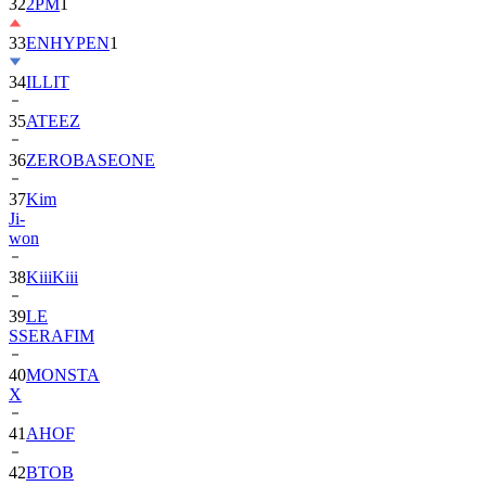
32
2PM
1
33
ENHYPEN
1
34
ILLIT
35
ATEEZ
36
ZEROBASEONE
37
Kim
Ji-
won
38
KiiiKiii
39
LE
SSERAFIM
40
MONSTA
X
41
AHOF
42
BTOB