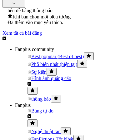
tiêu đề bảng thông báo
Khi bạn chọn một biểu tượng
Đã thêm vào mục yêu thích.
Xem tất cả bài đăng
Fanplus community
Best popular (Best of best)
Phổ biến nhất (hiện tại)
Sự kiện
Hình ảnh quảng cáo
thông báo
Fanplus
Bảng tự do
Nghệ thuật fan
FanFictions Tốt Nhất