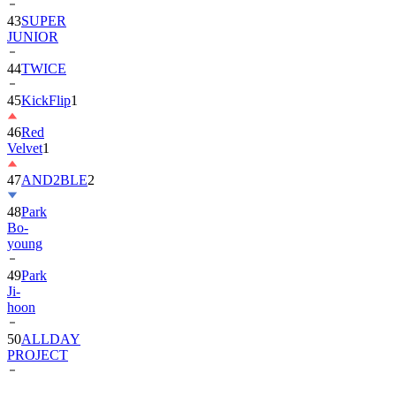
43
SUPER
JUNIOR
44
TWICE
45
KickFlip
1
46
Red
Velvet
1
47
AND2BLE
2
48
Park
Bo-
young
49
Park
Ji-
hoon
50
ALLDAY
PROJECT