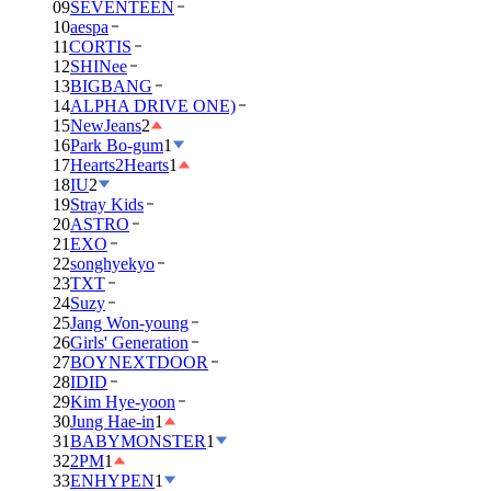
09
SEVENTEEN
10
aespa
11
CORTIS
12
SHINee
13
BIGBANG
14
ALPHA DRIVE ONE)
15
NewJeans
2
16
Park Bo-gum
1
17
Hearts2Hearts
1
18
IU
2
19
Stray Kids
20
ASTRO
21
EXO
22
songhyekyo
23
TXT
24
Suzy
25
Jang Won-young
26
Girls' Generation
27
BOYNEXTDOOR
28
IDID
29
Kim Hye-yoon
30
Jung Hae-in
1
31
BABYMONSTER
1
32
2PM
1
33
ENHYPEN
1