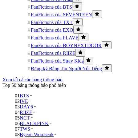
FanFictions của BTS
FanFictions của SEVENTEEN
FanFictions của TXT
FanFictions của EXO
FanFictions của PLAVE
FanFictions của BOYNEXTDOOR
FanFictions của RIIZE
FanFictions của Stray Kids
Đăng ký Bảng Tin Người Nổi Tiếng
Xem tất cả các bảng thông báo
Top 50 bảng thông báo phổ biến
01
BTS
02
IVE
03
DAY6
04
RIIZE
05
NCT
06
BLACKPINK
07
TWS
08
Byeon Woo-seok