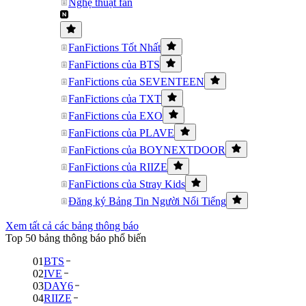
Nghệ thuật fan
FanFictions Tốt Nhất
FanFictions của BTS
FanFictions của SEVENTEEN
FanFictions của TXT
FanFictions của EXO
FanFictions của PLAVE
FanFictions của BOYNEXTDOOR
FanFictions của RIIZE
FanFictions của Stray Kids
Đăng ký Bảng Tin Người Nổi Tiếng
Xem tất cả các bảng thông báo
Top 50 bảng thông báo phổ biến
01
BTS
02
IVE
03
DAY6
04
RIIZE