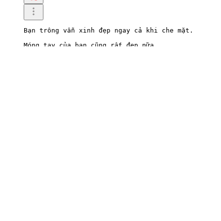
Bạn trông vẫn xinh đẹp ngay cả khi che mặt.

Móng tay của bạn cũng rất đẹp nữa.
0
Viết phản hồi
2026.07.01 19:30
faSloth150
Wow, bộ móng tay đó thật ấn tượng.

Chúng đẹp và ngầu thật đấy.

Nhưng mình nghĩ mình không thể sinh hoạt hàng ngày