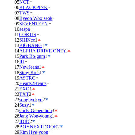
05
NCT
06
BLACKPINK
07
TWS
08
Byeon Woo-seok
09
SEVENTEEN
10
aespa
11
CORTIS
12
SHINee
1
13
BIGBANG
1
14
ALPHA DRIVE ONE)
1
15
Park Bo-gum
1
16
IU
17
NewJeans
1
18
Stray Kids
1
19
ASTRO
20
Hearts2Hearts
21
EXO
1
22
TXT
2
23
songhyekyo
2
24
Suzy
1
25
Girls' Generation
3
26
Jang Won-young
1
27
IDID
2
28
BOYNEXTDOOR
2
29
Kim Hye-yoon