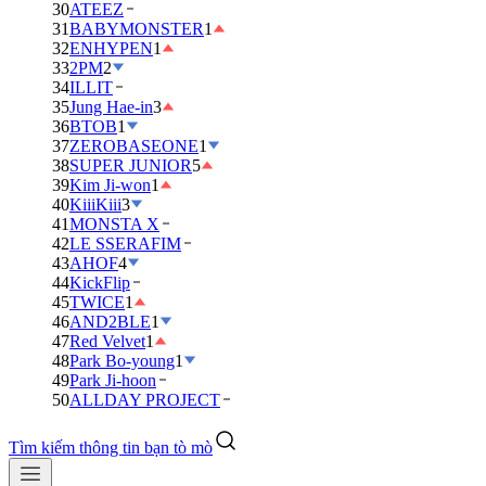
30
ATEEZ
31
BABYMONSTER
1
32
ENHYPEN
1
33
2PM
2
34
ILLIT
35
Jung Hae-in
3
36
BTOB
1
37
ZEROBASEONE
1
38
SUPER JUNIOR
5
39
Kim Ji-won
1
40
KiiiKiii
3
41
MONSTA X
42
LE SSERAFIM
43
AHOF
4
44
KickFlip
45
TWICE
1
46
AND2BLE
1
47
Red Velvet
1
48
Park Bo-young
1
49
Park Ji-hoon
50
ALLDAY PROJECT
Tìm kiếm thông tin bạn tò mò