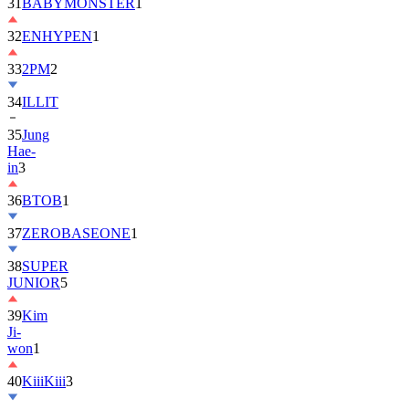
31
BABYMONSTER
1
32
ENHYPEN
1
33
2PM
2
34
ILLIT
35
Jung
Hae-
in
3
36
BTOB
1
37
ZEROBASEONE
1
38
SUPER
JUNIOR
5
39
Kim
Ji-
won
1
40
KiiiKiii
3