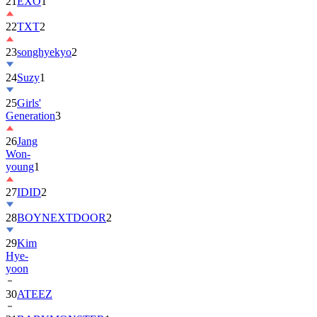
21
EXO
1
22
TXT
2
23
songhyekyo
2
24
Suzy
1
25
Girls'
Generation
3
26
Jang
Won-
young
1
27
IDID
2
28
BOYNEXTDOOR
2
29
Kim
Hye-
yoon
30
ATEEZ