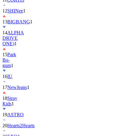
12
SHINee
1
13
BIGBANG
1
14
ALPHA
DRIVE
ONE)
1
15
Park
Bo-
gum
1
16
IU
17
NewJeans
1
18
Stray
Kids
1
19
ASTRO
20
Hearts2Hearts