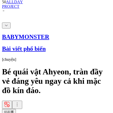
50
ALLDAY
PROJECT
BABYMONSTER
Bài viết phổ biến
[
chuyện
]
Bé quái vật Ahyeon, tràn đầy
vẻ đáng yêu ngay cả khi mặc
đồ kín đáo.
이리롱