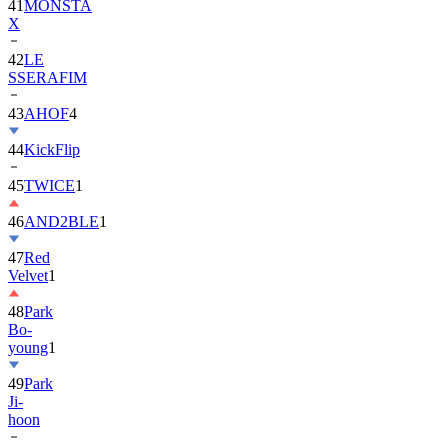
41
MONSTA
X
42
LE
SSERAFIM
43
AHOF
4
44
KickFlip
45
TWICE
1
46
AND2BLE
1
47
Red
Velvet
1
48
Park
Bo-
young
1
49
Park
Ji-
hoon