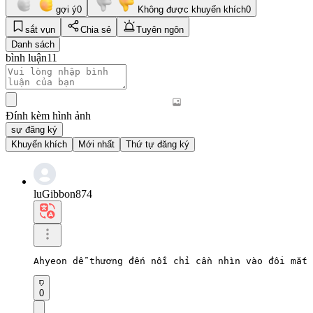
gợi ý
0
Không được khuyến khích
0
sắt vụn
Chia sẻ
Tuyên ngôn
Danh sách
bình luận
11
Đính kèm hình ảnh
sự đăng ký
Khuyến khích
Mới nhất
Thứ tự đăng ký
luGibbon874
Ahyeon dễ thương đến nỗi chỉ cần nhìn vào đôi mắt 
0