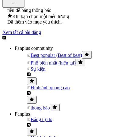
tiêu đề bảng thông báo
Khi bạn chọn một biểu tượng
Đã thêm vào mục yêu thích.
Xem tất cả bài đăng
Fanplus community
Best popular (Best of best)
Phổ biến nhất (hiện tại)
Sự kiện
Hình ảnh quảng cáo
thông báo
Fanplus
Bảng tự do