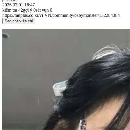
2026.07.01 16:47
kiểm tra
42
gợi ý
0
sắt vụn
0
https://fanplus.co.kr/vi-VN/community/babymonster/132284384
Sao chép địa chỉ