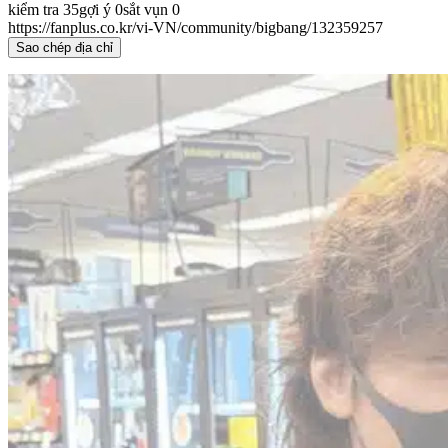
kiểm tra
35
gợi ý
0
sắt vụn
0
https://fanplus.co.kr/vi-VN/community/bigbang/132359257
Sao chép địa chỉ