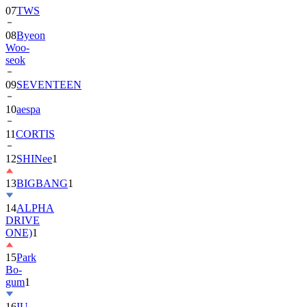
07
TWS
08
Byeon
Woo-
seok
09
SEVENTEEN
10
aespa
11
CORTIS
12
SHINee
1
13
BIGBANG
1
14
ALPHA
DRIVE
ONE)
1
15
Park
Bo-
gum
1
16
IU