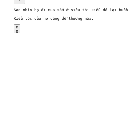
Sao nhìn họ đi mua sắm ở siêu thị kiểu đó lại buồn
Kiểu tóc của họ cũng dễ thương nữa.
0
Viết phản hồi
2026.07.03 07:37
kyCrocodile282
Mái tóc xoăn ấy thật đáng yêu. Thật thú vị khi được
0
Viết phản hồi
2026.07.02 23:48