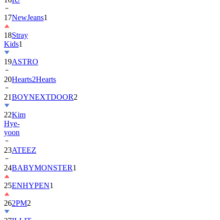
17
NewJeans
1
18
Stray
Kids
1
19
ASTRO
20
Hearts2Hearts
21
BOYNEXTDOOR
2
22
Kim
Hye-
yoon
23
ATEEZ
24
BABYMONSTER
1
25
ENHYPEN
1
26
2PM
2