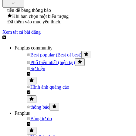
tiêu đề bảng thông báo
Khi bạn chọn một biểu tượng
Đã thêm vào mục yêu thích.
Xem tất cả bài đăng
Fanplus community
Best popular (Best of best)
Phổ biến nhất (hiện tại)
Sự kiện
Hình ảnh quảng cáo
thông báo
Fanplus
Bảng tự do