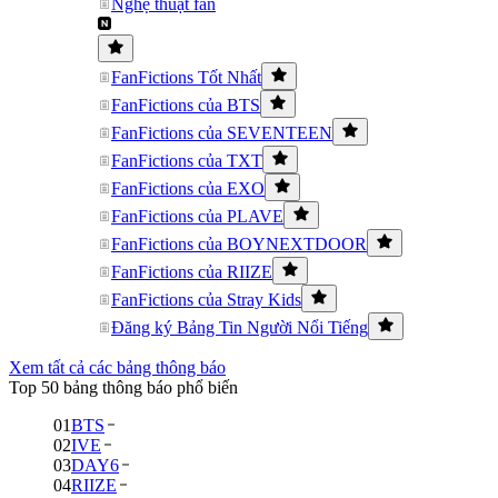
Nghệ thuật fan
FanFictions Tốt Nhất
FanFictions của BTS
FanFictions của SEVENTEEN
FanFictions của TXT
FanFictions của EXO
FanFictions của PLAVE
FanFictions của BOYNEXTDOOR
FanFictions của RIIZE
FanFictions của Stray Kids
Đăng ký Bảng Tin Người Nổi Tiếng
Xem tất cả các bảng thông báo
Top 50 bảng thông báo phổ biến
01
BTS
02
IVE
03
DAY6
04
RIIZE