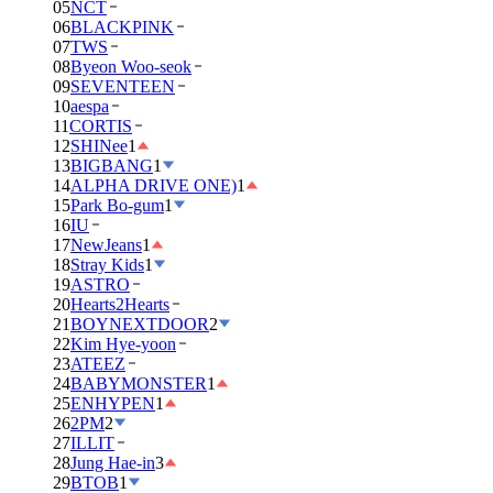
05
NCT
06
BLACKPINK
07
TWS
08
Byeon Woo-seok
09
SEVENTEEN
10
aespa
11
CORTIS
12
SHINee
1
13
BIGBANG
1
14
ALPHA DRIVE ONE)
1
15
Park Bo-gum
1
16
IU
17
NewJeans
1
18
Stray Kids
1
19
ASTRO
20
Hearts2Hearts
21
BOYNEXTDOOR
2
22
Kim Hye-yoon
23
ATEEZ
24
BABYMONSTER
1
25
ENHYPEN
1
26
2PM
2
27
ILLIT
28
Jung Hae-in
3
29
BTOB
1