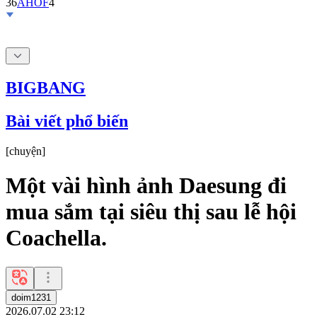
36
AHOF
4
BIGBANG
Bài viết phổ biến
[
chuyện
]
Một vài hình ảnh Daesung đi
mua sắm tại siêu thị sau lễ hội
Coachella.
doim1231
2026.07.02 23:12