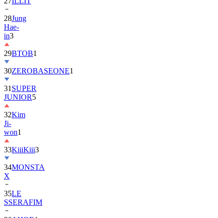
27
ILLIT
28
Jung
Hae-
in
3
29
BTOB
1
30
ZEROBASEONE
1
31
SUPER
JUNIOR
5
32
Kim
Ji-
won
1
33
KiiiKiii
3
34
MONSTA
X
35
LE
SSERAFIM