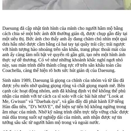
Daesung đã cập nhật tình hình của mình cho người hâm mộ bằng
cách chia sẻ một bức ảnh đời thường giản dị, được chụp gần đây tại
một siêu thị. Bức ảnh cho thấy anh ấy đang chăm chú nhìn một quả
dưa hấu nhỏ được cầm bằng cả hai tay tại quầy trái cây; trái ngược
với hình tượng hào nhoáng trên sân khấu, trang phục thoải mái của
anh ấy càng làm nổi bật vẻ quyến rũ gần gũi, tạo nên một hình ảnh
thực sự dễ thương. Có vẻ như những khoảnh khắc nghỉ ngơi nhỏ
này, sau màn trình diễn thành công rực rỡ trên sân khấu toàn cầu
Coachella, càng thể hiện rõ hơn sức hút giản dị của Daesung.
Sinh năm 1989, Daesung là giọng ca chính của nhóm và từ lâu đã
được yêu mến nhờ quãng giọng rộng và chất giọng mạnh mẽ. Bên
cạnh các hoạt động nhóm, anh đã khẳng định vị thế không thể phủ
nhận của mình với tư cách ca sĩ solo với các bài hát như "Look at
Me, Gwisun" và "Daebak-iya", và gần đây đã phát hành EP tiếng
Hàn đầu tiên, "D's WAVE", thể hiện sự tiến bộ không ngừng trong
âm nhạc của mình. Nhờ kỹ năng trình diễn trực tiếp vững chắc được
mài dũa trong suốt sự nghiệp dài của mình, anh nhận được sự tin
tưởng sâu sắc từ người hâm mộ trong và ngoài nước.