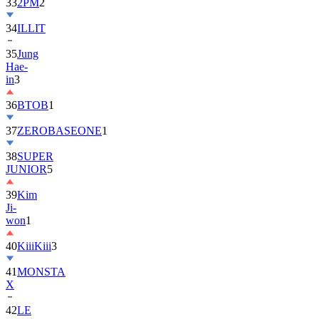
33
2PM
2
34
ILLIT
35
Jung
Hae-
in
3
36
BTOB
1
37
ZEROBASEONE
1
38
SUPER
JUNIOR
5
39
Kim
Ji-
won
1
40
KiiiKiii
3
41
MONSTA
X
42
LE