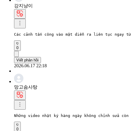
강지냥이
Các cảnh tấn công vào mặt diễn ra liên tục ngay từ
0
Viết phản hồi
2026.06.17 22:18
망고솜사탕
Những video nhật ký hàng ngày không chỉnh sửa còn 
0