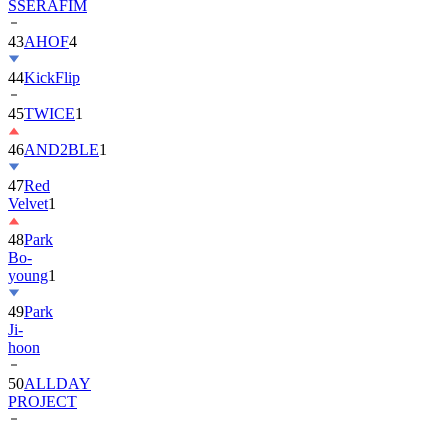
SSERAFIM
43
AHOF
4
44
KickFlip
45
TWICE
1
46
AND2BLE
1
47
Red
Velvet
1
48
Park
Bo-
young
1
49
Park
Ji-
hoon
50
ALLDAY
PROJECT