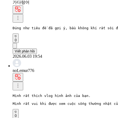
가다랑어
Đúng như tiêu đề đã gợi ý, bầu không khí rất sôi đ
0
Viết phản hồi
2026.06.03 19:54
noLemur776
Mình rất thích vlog hình ảnh của bạn.

Mình rất vui khi được xem cuộc sống thường nhật củ
0