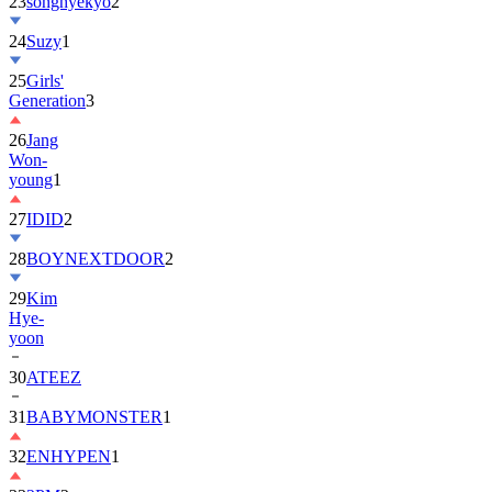
23
songhyekyo
2
24
Suzy
1
25
Girls'
Generation
3
26
Jang
Won-
young
1
27
IDID
2
28
BOYNEXTDOOR
2
29
Kim
Hye-
yoon
30
ATEEZ
31
BABYMONSTER
1
32
ENHYPEN
1