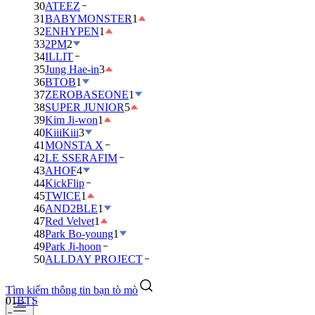
30
ATEEZ
31
BABYMONSTER
1
32
ENHYPEN
1
33
2PM
2
34
ILLIT
35
Jung Hae-in
3
36
BTOB
1
37
ZEROBASEONE
1
38
SUPER JUNIOR
5
39
Kim Ji-won
1
40
KiiiKiii
3
41
MONSTA X
42
LE SSERAFIM
43
AHOF
4
44
KickFlip
45
TWICE
1
46
AND2BLE
1
47
Red Velvet
1
48
Park Bo-young
1
49
Park Ji-hoon
50
ALLDAY PROJECT
Tìm kiếm thông tin bạn tò mò
01
BTS