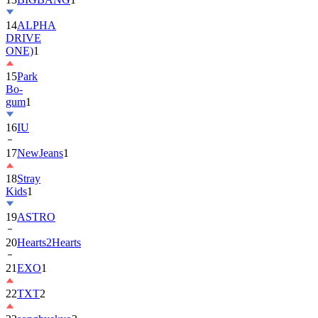
14
ALPHA
DRIVE
ONE)
1
15
Park
Bo-
gum
1
16
IU
17
NewJeans
1
18
Stray
Kids
1
19
ASTRO
20
Hearts2Hearts
21
EXO
1
22
TXT
2