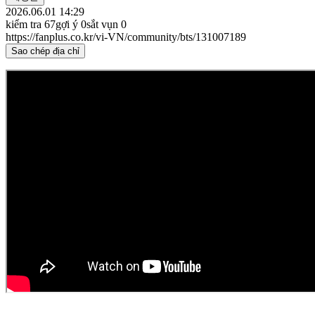
2026.06.01 14:29
kiểm tra
67
gợi ý
0
sắt vụn
0
https://fanplus.co.kr/vi-VN/community/bts/131007189
Sao chép địa chỉ