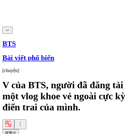
BTS
Bài viết phổ biến
[
chuyện
]
V của BTS, người đã đăng tải
một vlog khoe vẻ ngoài cực kỳ
điển trai của mình.
예빵순