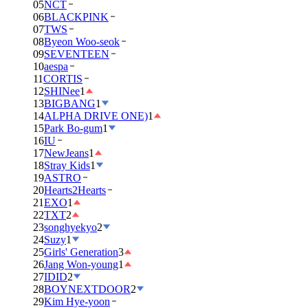
05
NCT
06
BLACKPINK
07
TWS
08
Byeon Woo-seok
09
SEVENTEEN
10
aespa
11
CORTIS
12
SHINee
1
13
BIGBANG
1
14
ALPHA DRIVE ONE)
1
15
Park Bo-gum
1
16
IU
17
NewJeans
1
18
Stray Kids
1
19
ASTRO
20
Hearts2Hearts
21
EXO
1
22
TXT
2
23
songhyekyo
2
24
Suzy
1
25
Girls' Generation
3
26
Jang Won-young
1
27
IDID
2
28
BOYNEXTDOOR
2
29
Kim Hye-yoon