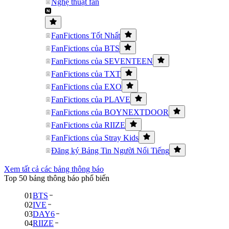
Nghệ thuật fan
FanFictions Tốt Nhất
FanFictions của BTS
FanFictions của SEVENTEEN
FanFictions của TXT
FanFictions của EXO
FanFictions của PLAVE
FanFictions của BOYNEXTDOOR
FanFictions của RIIZE
FanFictions của Stray Kids
Đăng ký Bảng Tin Người Nổi Tiếng
Xem tất cả các bảng thông báo
Top 50 bảng thông báo phổ biến
01
BTS
02
IVE
03
DAY6
04
RIIZE