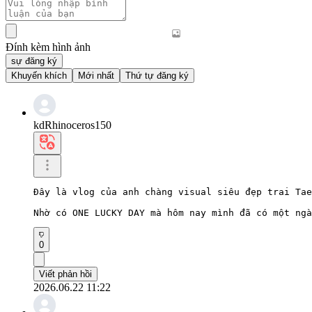
Đính kèm hình ảnh
sự đăng ký
Khuyến khích
Mới nhất
Thứ tự đăng ký
kdRhinoceros150
Đây là vlog của anh chàng visual siêu đẹp trai Tae
Nhờ có ONE LUCKY DAY mà hôm nay mình đã có một ngà
0
Viết phản hồi
2026.06.22 11:22