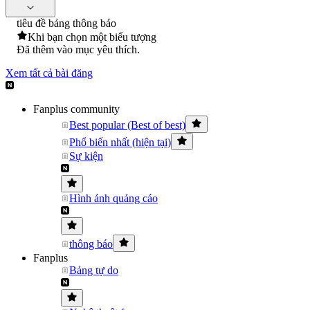
tiêu đề bảng thông báo
Khi bạn chọn một biểu tượng
Đã thêm vào mục yêu thích.
Xem tất cả bài đăng
Fanplus community
Best popular (Best of best)
Phổ biến nhất (hiện tại)
Sự kiện
Hình ảnh quảng cáo
thông báo
Fanplus
Bảng tự do