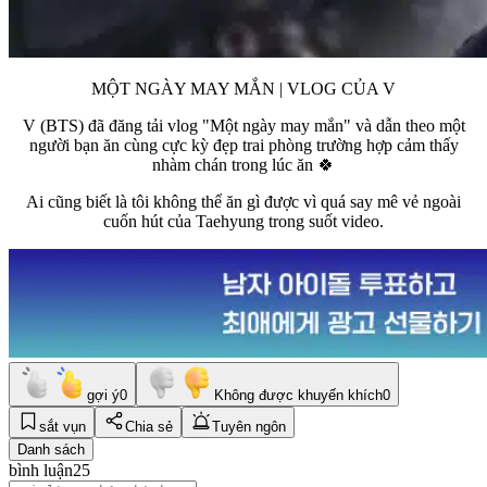
MỘT NGÀY MAY MẮN | VLOG CỦA V
V (BTS) đã đăng tải vlog "Một ngày may mắn" và dẫn theo một
người bạn ăn cùng cực kỳ đẹp trai phòng trường hợp cảm thấy
nhàm chán trong lúc ăn 🍀
Ai cũng biết là tôi không thể ăn gì được vì quá say mê vẻ ngoài
cuốn hút của Taehyung trong suốt video.
gợi ý
0
Không được khuyến khích
0
sắt vụn
Chia sẻ
Tuyên ngôn
Danh sách
bình luận
25