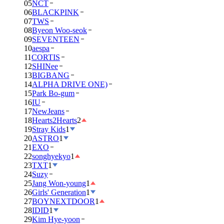
05
NCT
06
BLACKPINK
07
TWS
08
Byeon Woo-seok
09
SEVENTEEN
10
aespa
11
CORTIS
12
SHINee
13
BIGBANG
14
ALPHA DRIVE ONE)
15
Park Bo-gum
16
IU
17
NewJeans
18
Hearts2Hearts
2
19
Stray Kids
1
20
ASTRO
1
21
EXO
22
songhyekyo
1
23
TXT
1
24
Suzy
25
Jang Won-young
1
26
Girls' Generation
1
27
BOYNEXTDOOR
1
28
IDID
1
29
Kim Hye-yoon