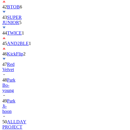
42
BTOB
6
43
SUPER
JUNIOR
5
44
TWICE
1
45
AND2BLE
1
46
KickFlip
2
47
Red
Velvet
48
Park
Bo-
young
49
Park
Ji-
hoon
50
ALLDAY
PROJECT