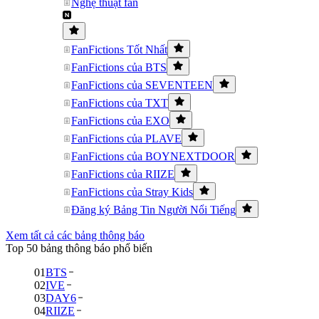
Nghệ thuật fan
FanFictions Tốt Nhất
FanFictions của BTS
FanFictions của SEVENTEEN
FanFictions của TXT
FanFictions của EXO
FanFictions của PLAVE
FanFictions của BOYNEXTDOOR
FanFictions của RIIZE
FanFictions của Stray Kids
Đăng ký Bảng Tin Người Nổi Tiếng
Xem tất cả các bảng thông báo
Top 50 bảng thông báo phổ biến
01
BTS
02
IVE
03
DAY6
04
RIIZE