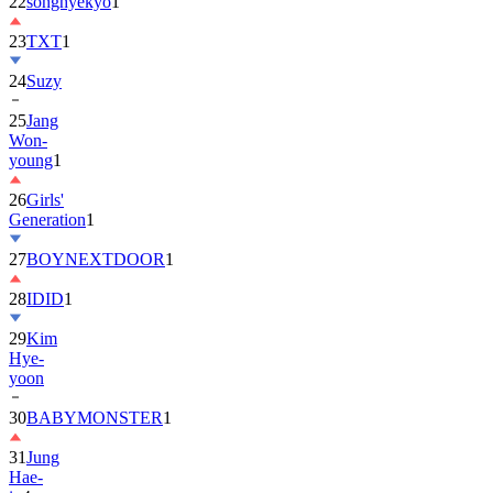
22
songhyekyo
1
23
TXT
1
24
Suzy
25
Jang
Won-
young
1
26
Girls'
Generation
1
27
BOYNEXTDOOR
1
28
IDID
1
29
Kim
Hye-
yoon
30
BABYMONSTER
1
31
Jung
Hae-