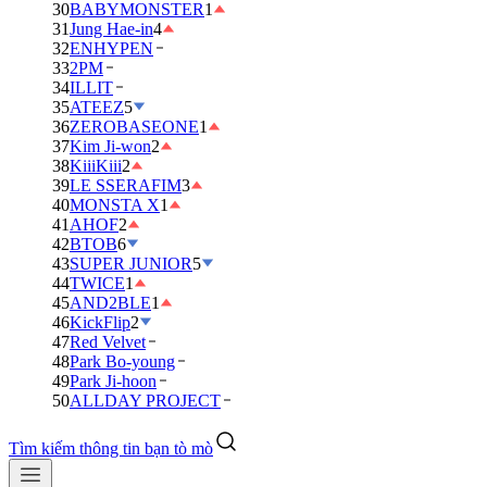
30
BABYMONSTER
1
31
Jung Hae-in
4
32
ENHYPEN
33
2PM
34
ILLIT
35
ATEEZ
5
36
ZEROBASEONE
1
37
Kim Ji-won
2
38
KiiiKiii
2
39
LE SSERAFIM
3
40
MONSTA X
1
41
AHOF
2
42
BTOB
6
43
SUPER JUNIOR
5
44
TWICE
1
45
AND2BLE
1
46
KickFlip
2
47
Red Velvet
48
Park Bo-young
49
Park Ji-hoon
50
ALLDAY PROJECT
Tìm kiếm thông tin bạn tò mò