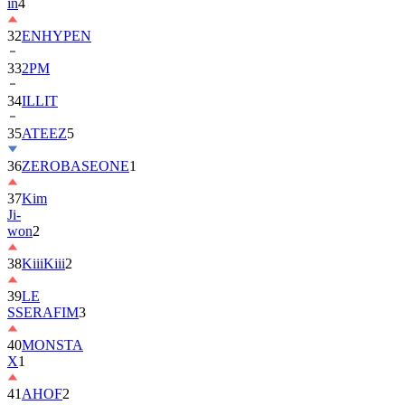
in
4
32
ENHYPEN
33
2PM
34
ILLIT
35
ATEEZ
5
36
ZEROBASEONE
1
37
Kim
Ji-
won
2
38
KiiiKiii
2
39
LE
SSERAFIM
3
40
MONSTA
X
1
41
AHOF
2