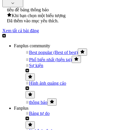
tiêu đề bảng thông báo
Khi bạn chọn một biểu tượng
Đã thêm vào mục yêu thích.
Xem tất cả bài đăng
Fanplus community
Best popular (Best of best)
Phổ biến nhất (hiện tại)
Sự kiện
Hình ảnh quảng cáo
thông báo
Fanplus
Bảng tự do