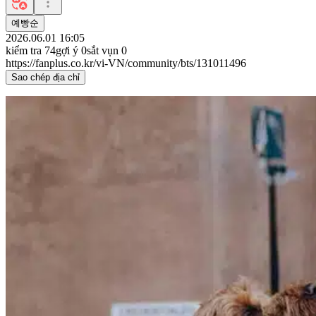
예빵순
2026.06.01 16:05
kiểm tra
74
gợi ý
0
sắt vụn
0
https://fanplus.co.kr/vi-VN/community/bts/131011496
Sao chép địa chỉ