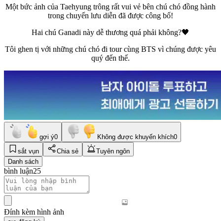
Một bức ảnh của Taehyung trông rất vui vẻ bên chú chó đồng hành
trong chuyến lưu diễn đã được công bố!
Hai chú Ganadi này dễ thương quá phải không?🖤
Tôi ghen tị với những chú chó đi tour cùng BTS vì chúng được yêu
quý đến thế.
gợi ý
0
Không được khuyến khích
0
sắt vụn
Chia sẻ
Tuyên ngôn
Danh sách
bình luận
25
Đính kèm hình ảnh