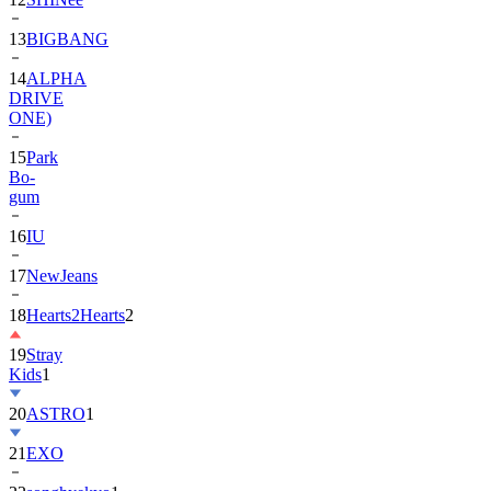
13
BIGBANG
14
ALPHA
DRIVE
ONE)
15
Park
Bo-
gum
16
IU
17
NewJeans
18
Hearts2Hearts
2
19
Stray
Kids
1
20
ASTRO
1
21
EXO