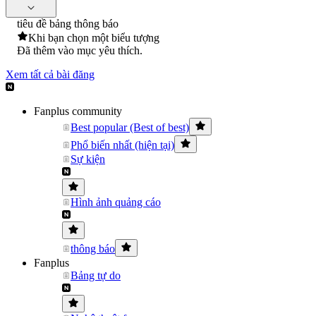
tiêu đề bảng thông báo
Khi bạn chọn một biểu tượng
Đã thêm vào mục yêu thích.
Xem tất cả bài đăng
Fanplus community
Best popular (Best of best)
Phổ biến nhất (hiện tại)
Sự kiện
Hình ảnh quảng cáo
thông báo
Fanplus
Bảng tự do