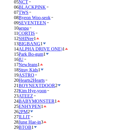
05
NCT
06
BLACKPINK
07
TWS
08
Byeon Woo-seok
09
SEVENTEEN
10
aespa
11
CORTIS
12
SHINee
1
13
BIGBANG
1
14
ALPHA DRIVE ONE)
1
15
Park Bo-gum
1
16
IU
17
NewJeans
1
18
Stray Kids
1
19
ASTRO
20
Hearts2Hearts
21
BOYNEXTDOOR
2
22
Kim Hye-yoon
23
ATEEZ
24
BABYMONSTER
1
25
ENHYPEN
1
26
2PM
2
27
ILLIT
28
Jung Hae-in
3
29
BTOB
1