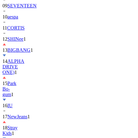
10
aespa
11
CORTIS
12
SHINee
1
13
BIGBANG
1
14
ALPHA
DRIVE
ONE)
1
15
Park
Bo-
gum
1
16
IU
17
NewJeans
1
18
Stray
Kids
1
19
ASTRO