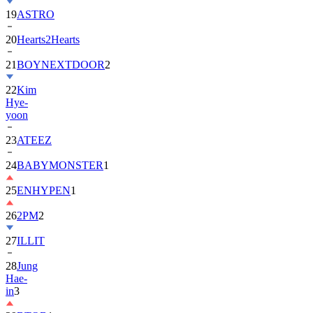
20
Hearts2Hearts
21
BOYNEXTDOOR
2
22
Kim
Hye-
yoon
23
ATEEZ
24
BABYMONSTER
1
25
ENHYPEN
1
26
2PM
2
27
ILLIT
28
Jung
Hae-
in
3
29
BTOB
1