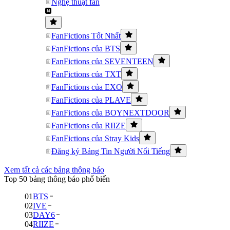
Nghệ thuật fan
FanFictions Tốt Nhất
FanFictions của BTS
FanFictions của SEVENTEEN
FanFictions của TXT
FanFictions của EXO
FanFictions của PLAVE
FanFictions của BOYNEXTDOOR
FanFictions của RIIZE
FanFictions của Stray Kids
Đăng ký Bảng Tin Người Nổi Tiếng
Xem tất cả các bảng thông báo
Top 50 bảng thông báo phổ biến
01
BTS
02
IVE
03
DAY6
04
RIIZE