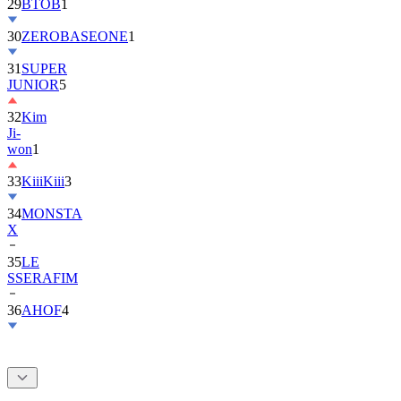
30
ZEROBASEONE
1
31
SUPER
JUNIOR
5
32
Kim
Ji-
won
1
33
KiiiKiii
3
34
MONSTA
X
35
LE
SSERAFIM
36
AHOF
4