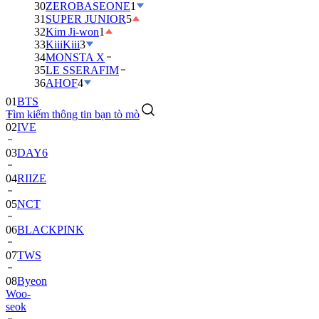
30
ZEROBASEONE
1
31
SUPER JUNIOR
5
32
Kim Ji-won
1
33
KiiiKiii
3
34
MONSTA X
35
LE SSERAFIM
01
BTS
36
AHOF
4
02
IVE
Tìm kiếm thông tin bạn tò mò
03
DAY6
04
RIIZE
05
NCT
06
BLACKPINK
07
TWS
08
Byeon
Woo-
seok
09
SEVENTEEN