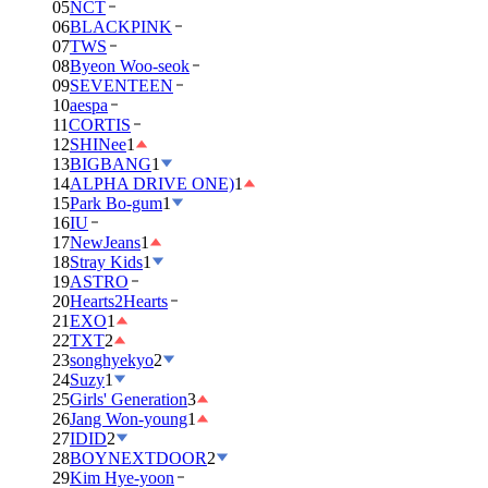
05
NCT
06
BLACKPINK
07
TWS
08
Byeon Woo-seok
09
SEVENTEEN
10
aespa
11
CORTIS
12
SHINee
1
13
BIGBANG
1
14
ALPHA DRIVE ONE)
1
15
Park Bo-gum
1
16
IU
17
NewJeans
1
18
Stray Kids
1
19
ASTRO
20
Hearts2Hearts
21
EXO
1
22
TXT
2
23
songhyekyo
2
24
Suzy
1
25
Girls' Generation
3
26
Jang Won-young
1
27
IDID
2
28
BOYNEXTDOOR
2
29
Kim Hye-yoon