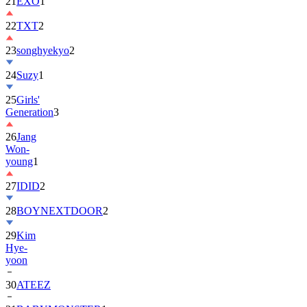
22
TXT
2
23
songhyekyo
2
24
Suzy
1
25
Girls'
Generation
3
26
Jang
Won-
young
1
27
IDID
2
28
BOYNEXTDOOR
2
29
Kim
Hye-
yoon
30
ATEEZ
31
BABYMONSTER
1