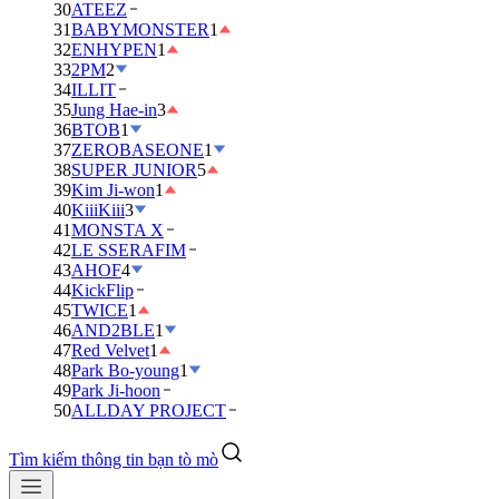
30
ATEEZ
31
BABYMONSTER
1
32
ENHYPEN
1
33
2PM
2
34
ILLIT
35
Jung Hae-in
3
36
BTOB
1
37
ZEROBASEONE
1
38
SUPER JUNIOR
5
39
Kim Ji-won
1
40
KiiiKiii
3
41
MONSTA X
42
LE SSERAFIM
43
AHOF
4
44
KickFlip
45
TWICE
1
46
AND2BLE
1
47
Red Velvet
1
48
Park Bo-young
1
49
Park Ji-hoon
50
ALLDAY PROJECT
Tìm kiếm thông tin bạn tò mò