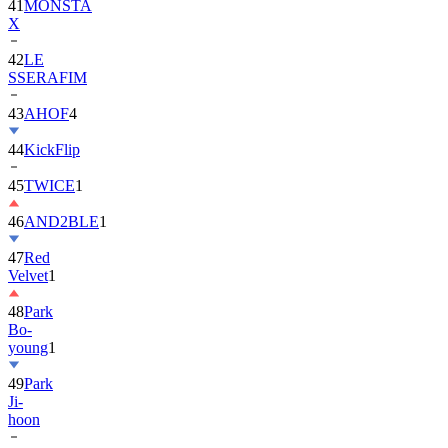
42
LE
SSERAFIM
43
AHOF
4
44
KickFlip
45
TWICE
1
46
AND2BLE
1
47
Red
Velvet
1
48
Park
Bo-
young
1
49
Park
Ji-
hoon
50
ALLDAY
PROJECT