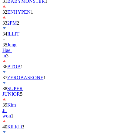
32
ENHYPEN
1
33
2PM
2
34
ILLIT
35
Jung
Hae-
in
3
36
BTOB
1
37
ZEROBASEONE
1
38
SUPER
JUNIOR
5
39
Kim
Ji-
won
1
40
KiiiKiii
3
41
MONSTA
X