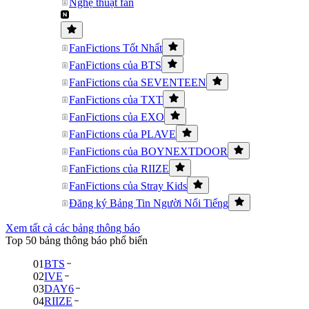
Nghệ thuật fan
FanFictions Tốt Nhất
FanFictions của BTS
FanFictions của SEVENTEEN
FanFictions của TXT
FanFictions của EXO
FanFictions của PLAVE
FanFictions của BOYNEXTDOOR
FanFictions của RIIZE
FanFictions của Stray Kids
Đăng ký Bảng Tin Người Nổi Tiếng
Xem tất cả các bảng thông báo
Top 50 bảng thông báo phổ biến
01
BTS
02
IVE
03
DAY6
04
RIIZE