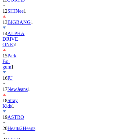
13
BIGBANG
1
14
ALPHA
DRIVE
ONE)
1
15
Park
Bo-
gum
1
16
IU
17
NewJeans
1
18
Stray
Kids
1
19
ASTRO
20
Hearts2Hearts
21
EXO
1