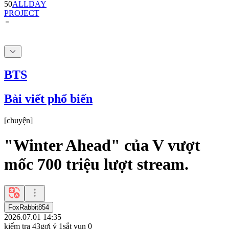
BTS
Bài viết phổ biến
[
chuyện
]
"Winter Ahead" của V vượt
mốc 700 triệu lượt stream.
FoxRabbit854
2026.07.01 14:35
kiểm tra
43
gợi ý
1
sắt vụn
0