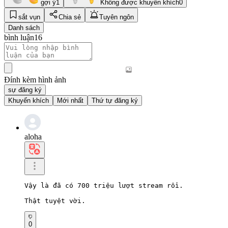
gợi ý
1
Không được khuyến khích
0
sắt vụn
Chia sẻ
Tuyên ngôn
Danh sách
bình luận
16
Đính kèm hình ảnh
sự đăng ký
Khuyến khích
Mới nhất
Thứ tự đăng ký
aloha
Vậy là đã có 700 triệu lượt stream rồi.

Thật tuyệt vời.
0