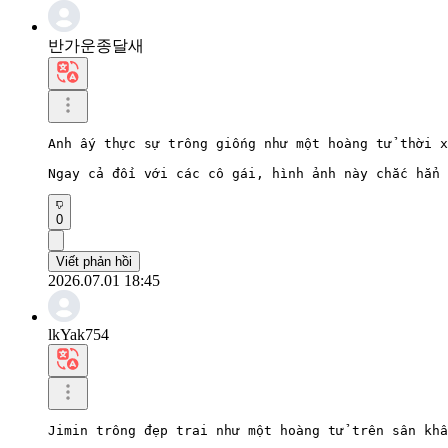
반가운종달새
Anh ấy thực sự trông giống như một hoàng tử thời x
Ngay cả đối với các cô gái, hình ảnh này chắc hẳn 
0
Viết phản hồi
2026.07.01 18:45
lkYak754
Jimin trông đẹp trai như một hoàng tử trên sân khấ