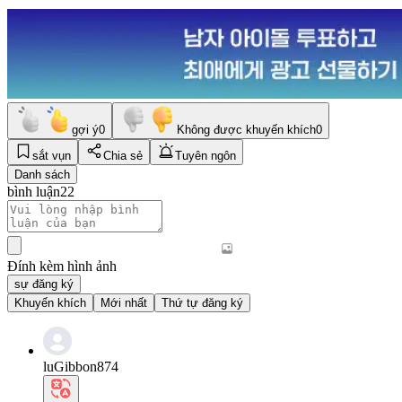
gợi ý
0
Không được khuyến khích
0
sắt vụn
Chia sẻ
Tuyên ngôn
Danh sách
bình luận
22
Đính kèm hình ảnh
sự đăng ký
Khuyến khích
Mới nhất
Thứ tự đăng ký
luGibbon874