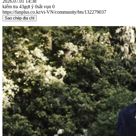
2026.07.01 14:38
kiểm tra
43
gợi ý
0
sắt vụn
0
https://fanplus.co.kr/vi-VN/community/bts/132279037
Sao chép địa chỉ