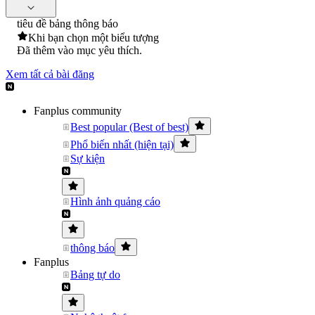
tiêu đề bảng thông báo
Khi bạn chọn một biểu tượng
Đã thêm vào mục yêu thích.
Xem tất cả bài đăng
Fanplus community
Best popular (Best of best)
Phổ biến nhất (hiện tại)
Sự kiện
Hình ảnh quảng cáo
thông báo
Fanplus
Bảng tự do