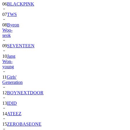
06
BLACKPINK
07
TWS
08
Byeon
Woo-
seok
09
SEVENTEEN
10
Jang
Won-
young
11
Girls'
Generation
12
BOYNEXTDOOR
13
IDID
14
ATEEZ
15
ZEROBASEONE