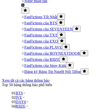
Nghệ thuật fan
FanFictions Tốt Nhất
FanFictions của BTS
FanFictions của SEVENTEEN
FanFictions của TXT
FanFictions của EXO
FanFictions của PLAVE
FanFictions của BOYNEXTDOOR
FanFictions của RIIZE
FanFictions của Stray Kids
Đăng ký Bảng Tin Người Nổi Tiếng
Xem tất cả các bảng thông báo
Top 50 bảng thông báo phổ biến
01
BTS
02
IVE
03
DAY6
04
RIIZE