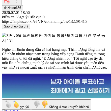
daHorse666
2026.07.01 18:56
kiểm tra
35
gợi ý
0
sắt vụn
0
https://fanplus.co.kr/vi-VN/community/bts/132291415
Sao chép địa chỉ
Nghe tin Jimin đứng đầu cả hai hạng mục Thần tượng tổng thể và
Cá nhân nhóm nhạc nam trong bảng xếp hạng Danh tiếng thương
hiệu tháng 6, tôi đã nghĩ, "Đương nhiên rồi." Tôi nghĩ cậu ấy đã
một lần nữa chứng minh lý do tại sao mình lại được yêu mến đến
vậy nhờ vẻ ngoài xuất sắc và những màn trình diễn chất lượng cao.
gợi ý
0
Không được khuyến khích
0