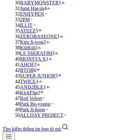
30
BABYMONSTER
1
31
Jung Hae-in
4
32
ENHYPEN
33
2PM
34
ILLIT
35
ATEEZ
5
36
ZEROBASEONE
1
37
Kim Ji-won
2
38
KiiiKiii
2
39
LE SSERAFIM
3
40
MONSTA X
1
41
AHOF
2
42
BTOB
6
43
SUPER JUNIOR
5
44
TWICE
1
45
AND2BLE
1
46
KickFlip
2
47
Red Velvet
48
Park Bo-young
49
Park Ji-hoon
50
ALLDAY PROJECT
Tìm kiếm thông tin bạn tò mò