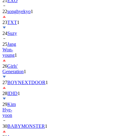
22
songhyekyo
1
23
TXT
1
24
Suzy
25
Jang
Won-
young
1
26
Girls'
Generation
1
27
BOYNEXTDOOR
1
28
IDID
1
29
Kim
Hye-
yoon
30
BABYMONSTER
1
31
Jung
Hae-