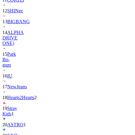
13
BIGBANG
14
ALPHA
DRIVE
ONE)
15
Park
Bo-
gum
16
IU
17
NewJeans
18
Hearts2Hearts
2
19
Stray
Kids
1
20
ASTRO
1
21
EXO