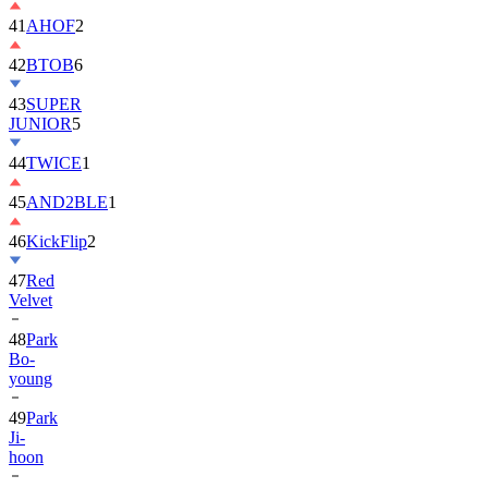
42
BTOB
6
43
SUPER
JUNIOR
5
44
TWICE
1
45
AND2BLE
1
46
KickFlip
2
47
Red
Velvet
48
Park
Bo-
young
49
Park
Ji-
hoon
50
ALLDAY
PROJECT