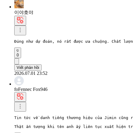
이야호야
Đúng như dự đoán, nó rất được ưa chuộng. Chất lượn
0
Viết phản hồi
2026.07.01 23:52
foFennec Fox946
Tin tức về danh tiếng thương hiệu của Jimin cũng r
Thật ấn tượng khi tên anh ấy liên tục xuất hiện tr