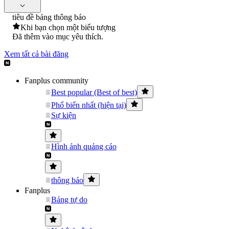
tiêu đề bảng thông báo
Khi bạn chọn một biểu tượng
Đã thêm vào mục yêu thích.
Xem tất cả bài đăng
Fanplus community
Best popular (Best of best)
Phổ biến nhất (hiện tại)
Sự kiện
Hình ảnh quảng cáo
thông báo
Fanplus
Bảng tự do