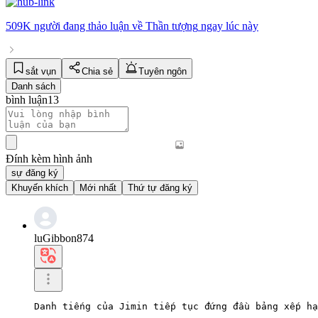
509K người
đang thảo luận về
Thần tượng
ngay lúc này
sắt vụn
Chia sẻ
Tuyên ngôn
Danh sách
bình luận
13
Đính kèm hình ảnh
sự đăng ký
Khuyến khích
Mới nhất
Thứ tự đăng ký
luGibbon874
Danh tiếng của Jimin tiếp tục đứng đầu bảng xếp hạ