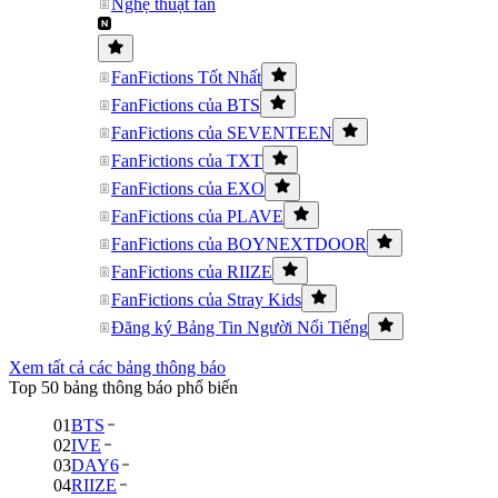
Nghệ thuật fan
FanFictions Tốt Nhất
FanFictions của BTS
FanFictions của SEVENTEEN
FanFictions của TXT
FanFictions của EXO
FanFictions của PLAVE
FanFictions của BOYNEXTDOOR
FanFictions của RIIZE
FanFictions của Stray Kids
Đăng ký Bảng Tin Người Nổi Tiếng
Xem tất cả các bảng thông báo
Top 50 bảng thông báo phổ biến
01
BTS
02
IVE
03
DAY6
04
RIIZE