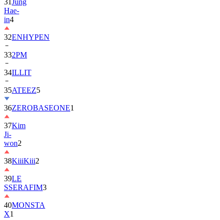
in
4
32
ENHYPEN
33
2PM
34
ILLIT
35
ATEEZ
5
36
ZEROBASEONE
1
37
Kim
Ji-
won
2
38
KiiiKiii
2
39
LE
SSERAFIM
3
40
MONSTA
X
1
41
AHOF
2