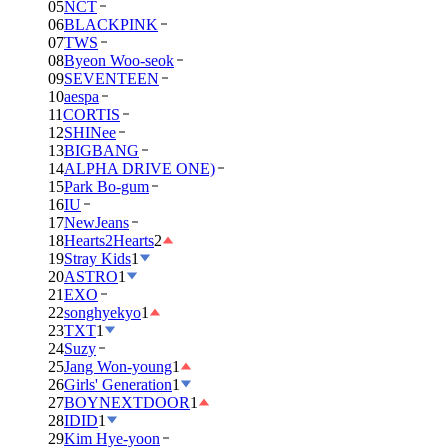
05
NCT
06
BLACKPINK
07
TWS
08
Byeon Woo-seok
09
SEVENTEEN
10
aespa
11
CORTIS
12
SHINee
13
BIGBANG
14
ALPHA DRIVE ONE)
15
Park Bo-gum
16
IU
17
NewJeans
18
Hearts2Hearts
2
19
Stray Kids
1
20
ASTRO
1
21
EXO
22
songhyekyo
1
23
TXT
1
24
Suzy
25
Jang Won-young
1
26
Girls' Generation
1
27
BOYNEXTDOOR
1
28
IDID
1
29
Kim Hye-yoon