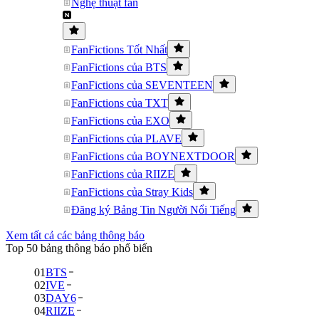
Nghệ thuật fan
FanFictions Tốt Nhất
FanFictions của BTS
FanFictions của SEVENTEEN
FanFictions của TXT
FanFictions của EXO
FanFictions của PLAVE
FanFictions của BOYNEXTDOOR
FanFictions của RIIZE
FanFictions của Stray Kids
Đăng ký Bảng Tin Người Nổi Tiếng
Xem tất cả các bảng thông báo
Top 50 bảng thông báo phổ biến
01
BTS
02
IVE
03
DAY6
04
RIIZE