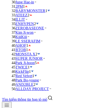
30
Jung Hae-in
31
2PM
1
32
BABYMONSTER
1
33
ATEEZ
2
34
ILLIT
35
ENHYPEN
2
36
ZEROBASEONE
37
Kim Ji-won
38
KiiiKiii
39
LE SSERAFIM
40
AHOF
1
41
BTOB
1
42
MONSTA X
2
43
SUPER JUNIOR
44
Park Ji-hoon
5
45
TWICE
1
46
KickFlip
1
47
Red Velvet
1
48
Park Bo-young
49
AND2BLE
2
50
ALLDAY PROJECT
Tìm kiếm thông tin bạn tò mò