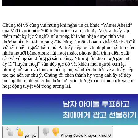
Chúng tôi vô cùng vui mừng khi nghe tin ca khúc *Winter Ahead*
của V đã vượt mốc 700 triệu lượt stream tích lũy. Việc anh ấy lập
thêm một kỷ lục ý nghĩa nữa trong khi vẫn nhận được tình yêu
thương bền bỉ, tôi tin rằng đây cũng là một khoảnh khắc đặc biệt đối
với rất nhiều người hâm mộ. Anh ấy tiếp tục chinh phục trái tim của
nhiều người bằng giọng hát ngọt ngào, phong thái trình diễn xuất
sắc và vẻ ngoài không gì sánh bằng. Những lời khen ngợi gọi anh
ấy là "huyền thoại" vẫn tiếp tục đổ về, khiến mọi người xem lại
những bức ảnh và fancam liên quan, và nhiều tin tức về anh ấy tiếp
tục tạo nên sự chú ý. Chúng tôi chân thành hy vọng anh ấy sẽ tiếp
tục lập thêm nhiều kỷ lục hơn nữa với những màn comeback và các
hoạt động tuyệt vời trong tương lai.
gợi ý
1
Không được khuyến khích
0