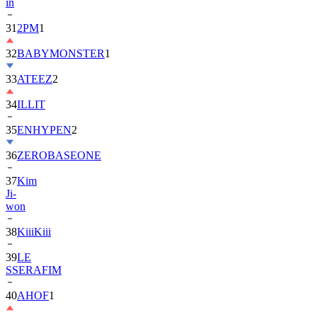
31
2PM
1
32
BABYMONSTER
1
33
ATEEZ
2
34
ILLIT
35
ENHYPEN
2
36
ZEROBASEONE
37
Kim
Ji-
won
38
KiiiKiii
39
LE
SSERAFIM
40
AHOF
1
41
BTOB
1