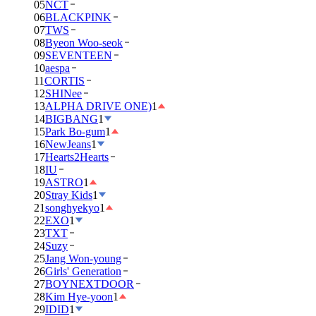
05
NCT
06
BLACKPINK
07
TWS
08
Byeon Woo-seok
09
SEVENTEEN
10
aespa
11
CORTIS
12
SHINee
13
ALPHA DRIVE ONE)
1
14
BIGBANG
1
15
Park Bo-gum
1
16
NewJeans
1
17
Hearts2Hearts
18
IU
19
ASTRO
1
20
Stray Kids
1
21
songhyekyo
1
22
EXO
1
23
TXT
24
Suzy
25
Jang Won-young
26
Girls' Generation
27
BOYNEXTDOOR
28
Kim Hye-yoon
1
29
IDID
1