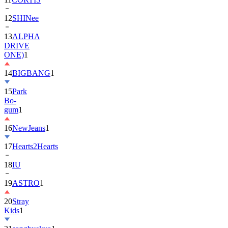
13
ALPHA
DRIVE
ONE)
1
14
BIGBANG
1
15
Park
Bo-
gum
1
16
NewJeans
1
17
Hearts2Hearts
18
IU
19
ASTRO
1
20
Stray
Kids
1
21
songhyekyo
1