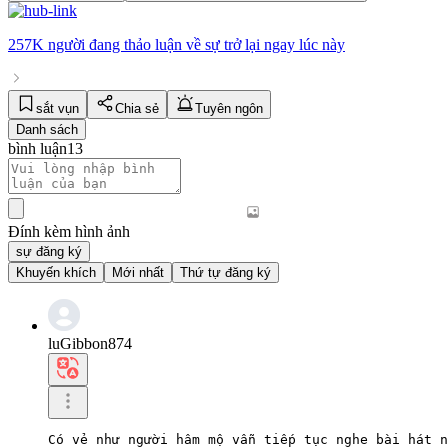
257K người
đang thảo luận về
sự trở lại
ngay lúc này
sắt vụn
Chia sẻ
Tuyên ngôn
Danh sách
bình luận
13
Đính kèm hình ảnh
sự đăng ký
Khuyến khích
Mới nhất
Thứ tự đăng ký
luGibbon874
Có vẻ như người hâm mộ vẫn tiếp tục nghe bài hát n