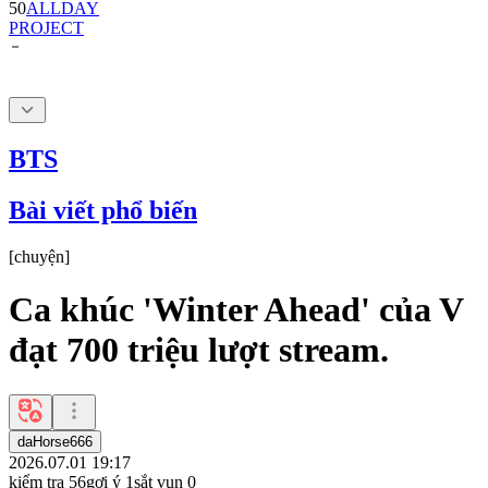
BTS
Bài viết phổ biến
[
chuyện
]
Ca khúc 'Winter Ahead' của V
đạt 700 triệu lượt stream.
daHorse666
2026.07.01 19:17
kiểm tra
56
gợi ý
1
sắt vụn
0