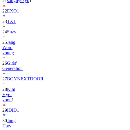
22
EXO
1
23
TXT
24
Suzy
25
Jang
Won-
young
26
Girls'
Generation
27
BOYNEXTDOOR
28
Kim
Hye-
yoon
1
29
IDID
1
30
Jung
Hae-
in