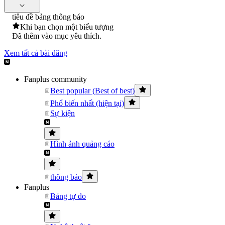
tiêu đề bảng thông báo
Khi bạn chọn một biểu tượng
Đã thêm vào mục yêu thích.
Xem tất cả bài đăng
Fanplus community
Best popular (Best of best)
Phổ biến nhất (hiện tại)
Sự kiện
Hình ảnh quảng cáo
thông báo
Fanplus
Bảng tự do