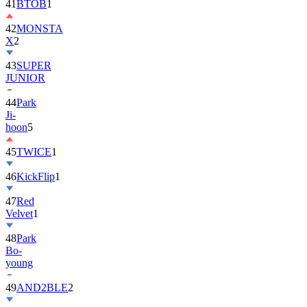
42
MONSTA
X
2
43
SUPER
JUNIOR
44
Park
Ji-
hoon
5
45
TWICE
1
46
KickFlip
1
47
Red
Velvet
1
48
Park
Bo-
young
49
AND2BLE
2
50
ALLDAY
PROJECT