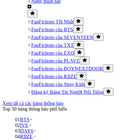
Nghệ thuật fan
FanFictions Tốt Nhất
FanFictions của BTS
FanFictions của SEVENTEEN
FanFictions của TXT
FanFictions của EXO
FanFictions của PLAVE
FanFictions của BOYNEXTDOOR
FanFictions của RIIZE
FanFictions của Stray Kids
Đăng ký Bảng Tin Người Nổi Tiếng
Xem tất cả các bảng thông báo
Top 50 bảng thông báo phổ biến
01
BTS
02
IVE
03
DAY6
04
RIIZE