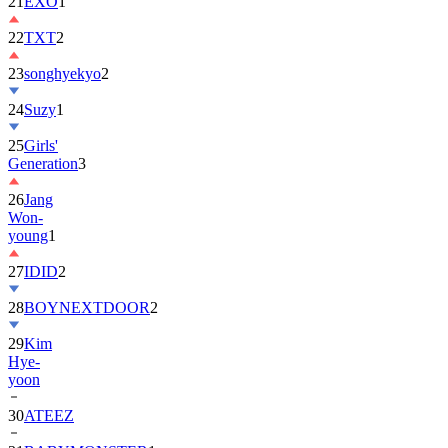
22
TXT
2
23
songhyekyo
2
24
Suzy
1
25
Girls'
Generation
3
26
Jang
Won-
young
1
27
IDID
2
28
BOYNEXTDOOR
2
29
Kim
Hye-
yoon
30
ATEEZ
31
BABYMONSTER
1