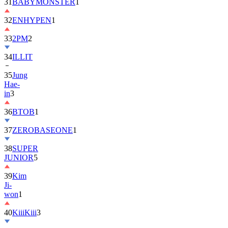
32
ENHYPEN
1
33
2PM
2
34
ILLIT
35
Jung
Hae-
in
3
36
BTOB
1
37
ZEROBASEONE
1
38
SUPER
JUNIOR
5
39
Kim
Ji-
won
1
40
KiiiKiii
3
41
MONSTA
X