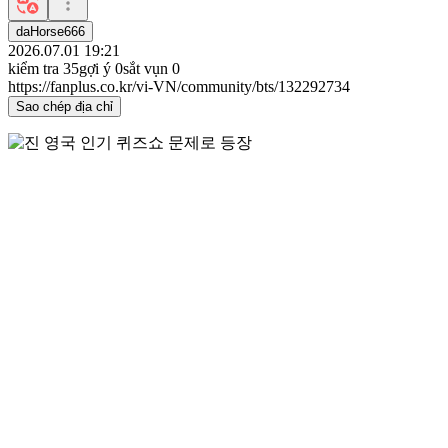
daHorse666
2026.07.01 19:21
kiểm tra
35
gợi ý
0
sắt vụn
0
https://fanplus.co.kr/vi-VN/community/bts/132292734
Sao chép địa chỉ