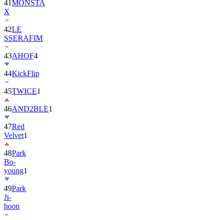
42
LE
SSERAFIM
43
AHOF
4
44
KickFlip
45
TWICE
1
46
AND2BLE
1
47
Red
Velvet
1
48
Park
Bo-
young
1
49
Park
Ji-
hoon
50
ALLDAY
PROJECT