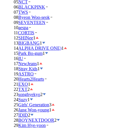
05
NCT
06
BLACKPINK
07
TWS
08
Byeon Woo-seok
09
SEVENTEEN
10
aespa
11
CORTIS
12
SHINee
1
13
BIGBANG
1
14
ALPHA DRIVE ONE)
1
15
Park Bo-gum
1
16
IU
17
NewJeans
1
18
Stray Kids
1
19
ASTRO
20
Hearts2Hearts
21
EXO
1
22
TXT
2
23
songhyekyo
2
24
Suzy
1
25
Girls' Generation
3
26
Jang Won-young
1
27
IDID
2
28
BOYNEXTDOOR
2
29
Kim Hye-yoon