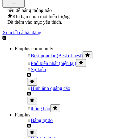
tiêu đề bảng thông báo
Khi bạn chọn một biểu tượng
Đã thêm vào mục yêu thích.
Xem tất cả bài đăng
Fanplus community
Best popular (Best of best)
Phổ biến nhất (hiện tại)
Sự kiện
Hình ảnh quảng cáo
thông báo
Fanplus
Bảng tự do