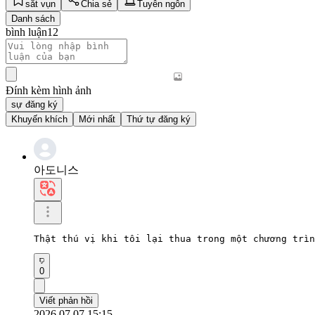
sắt vụn
Chia sẻ
Tuyên ngôn
Danh sách
bình luận
12
Đính kèm hình ảnh
sự đăng ký
Khuyến khích
Mới nhất
Thứ tự đăng ký
아도니스
Thật thú vị khi tôi lại thua trong một chương trìn
0
Viết phản hồi
2026.07.07 15:15