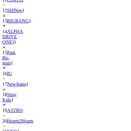
13
BIGBANG
1
14
ALPHA
DRIVE
ONE)
1
15
Park
Bo-
gum
1
16
IU
17
NewJeans
1
18
Stray
Kids
1
19
ASTRO
20
Hearts2Hearts
21
EXO
1