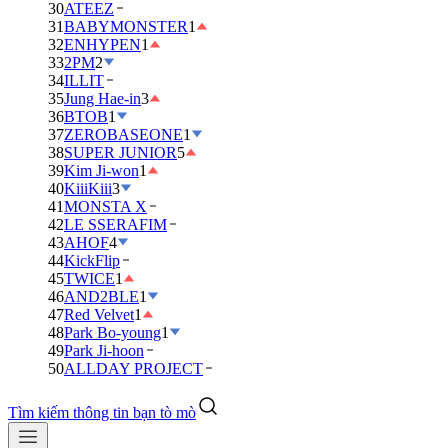
30
ATEEZ
31
BABYMONSTER
1
32
ENHYPEN
1
33
2PM
2
34
ILLIT
35
Jung Hae-in
3
36
BTOB
1
37
ZEROBASEONE
1
38
SUPER JUNIOR
5
39
Kim Ji-won
1
40
KiiiKiii
3
41
MONSTA X
42
LE SSERAFIM
43
AHOF
4
44
KickFlip
45
TWICE
1
46
AND2BLE
1
47
Red Velvet
1
48
Park Bo-young
1
49
Park Ji-hoon
50
ALLDAY PROJECT
Tìm kiếm thông tin bạn tò mò