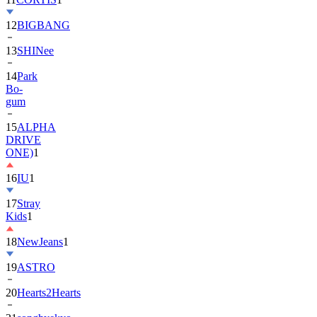
12
BIGBANG
13
SHINee
14
Park
Bo-
gum
15
ALPHA
DRIVE
ONE)
1
16
IU
1
17
Stray
Kids
1
18
NewJeans
1
19
ASTRO
20
Hearts2Hearts