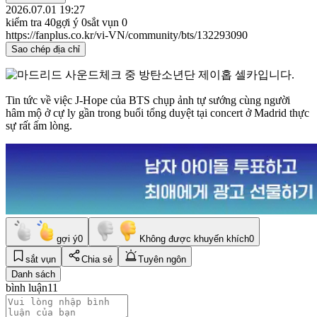
2026.07.01 19:27
kiểm tra
40
gợi ý
0
sắt vụn
0
https://fanplus.co.kr/vi-VN/community/bts/132293090
Sao chép địa chỉ
Tin tức về việc J-Hope của BTS chụp ảnh tự sướng cùng người
hâm mộ ở cự ly gần trong buổi tổng duyệt tại concert ở Madrid thực
sự rất ấm lòng.
gợi ý
0
Không được khuyến khích
0
sắt vụn
Chia sẻ
Tuyên ngôn
Danh sách
bình luận
11