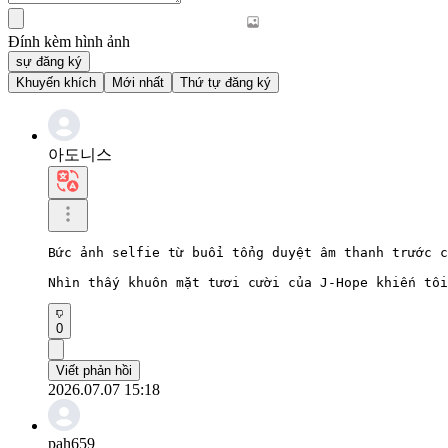
Đính kèm hình ảnh
sự đăng ký
Khuyến khích
Mới nhất
Thứ tự đăng ký
아도니스
Bức ảnh selfie từ buổi tổng duyệt âm thanh trước c
Nhìn thấy khuôn mặt tươi cười của J-Hope khiến tôi
0
Viết phản hồi
2026.07.07 15:18
pah659