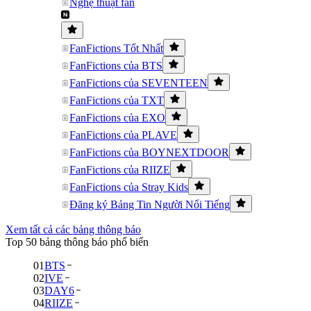
Nghệ thuật fan
FanFictions Tốt Nhất
FanFictions của BTS
FanFictions của SEVENTEEN
FanFictions của TXT
FanFictions của EXO
FanFictions của PLAVE
FanFictions của BOYNEXTDOOR
FanFictions của RIIZE
FanFictions của Stray Kids
Đăng ký Bảng Tin Người Nổi Tiếng
Xem tất cả các bảng thông báo
Top 50 bảng thông báo phổ biến
01
BTS
02
IVE
03
DAY6
04
RIIZE