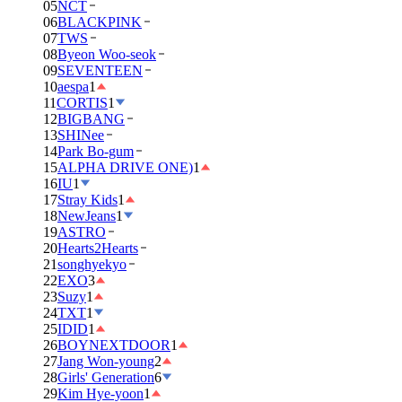
05
NCT
06
BLACKPINK
07
TWS
08
Byeon Woo-seok
09
SEVENTEEN
10
aespa
1
11
CORTIS
1
12
BIGBANG
13
SHINee
14
Park Bo-gum
15
ALPHA DRIVE ONE)
1
16
IU
1
17
Stray Kids
1
18
NewJeans
1
19
ASTRO
20
Hearts2Hearts
21
songhyekyo
22
EXO
3
23
Suzy
1
24
TXT
1
25
IDID
1
26
BOYNEXTDOOR
1
27
Jang Won-young
2
28
Girls' Generation
6
29
Kim Hye-yoon
1