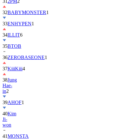
31
2PM
2
32
BABYMONSTER
1
33
ENHYPEN
1
34
ILLIT
6
35
BTOB
36
ZEROBASEONE
1
37
KiiiKiii
4
38
Jung
Hae-
in
2
39
AHOF
1
40
Kim
Ji-
won
41
MONSTA