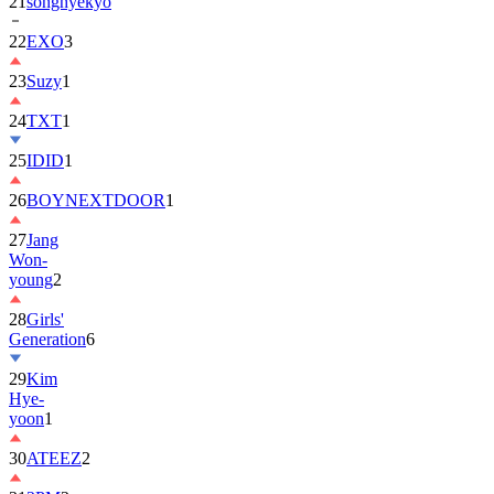
21
songhyekyo
22
EXO
3
23
Suzy
1
24
TXT
1
25
IDID
1
26
BOYNEXTDOOR
1
27
Jang
Won-
young
2
28
Girls'
Generation
6
29
Kim
Hye-
yoon
1
30
ATEEZ
2