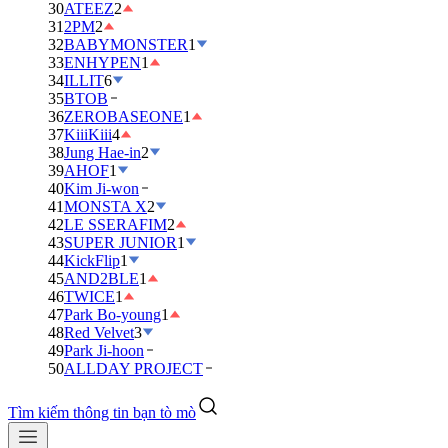
30
ATEEZ
2
31
2PM
2
32
BABYMONSTER
1
33
ENHYPEN
1
34
ILLIT
6
35
BTOB
36
ZEROBASEONE
1
37
KiiiKiii
4
38
Jung Hae-in
2
39
AHOF
1
40
Kim Ji-won
41
MONSTA X
2
42
LE SSERAFIM
2
43
SUPER JUNIOR
1
44
KickFlip
1
45
AND2BLE
1
46
TWICE
1
47
Park Bo-young
1
48
Red Velvet
3
49
Park Ji-hoon
50
ALLDAY PROJECT
Tìm kiếm thông tin bạn tò mò