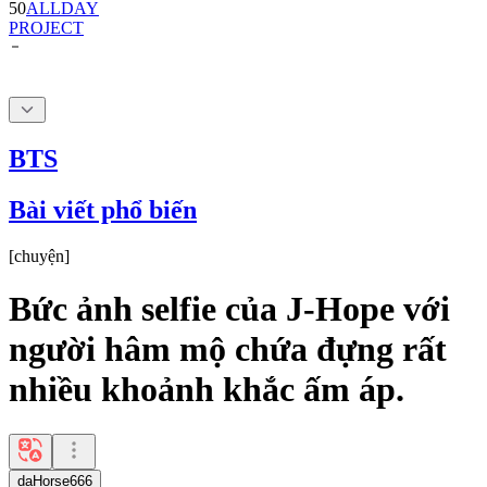
50
ALLDAY
PROJECT
BTS
Bài viết phổ biến
[
chuyện
]
Bức ảnh selfie của J-Hope với
người hâm mộ chứa đựng rất
nhiều khoảnh khắc ấm áp.
daHorse666