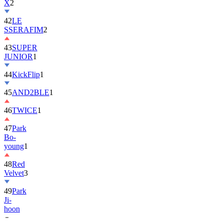
X
2
42
LE
SSERAFIM
2
43
SUPER
JUNIOR
1
44
KickFlip
1
45
AND2BLE
1
46
TWICE
1
47
Park
Bo-
young
1
48
Red
Velvet
3
49
Park
Ji-
hoon