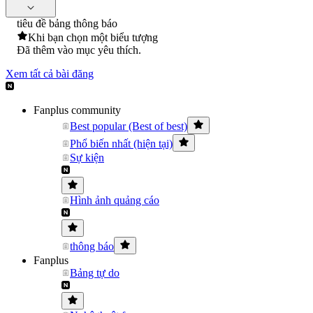
tiêu đề bảng thông báo
Khi bạn chọn một biểu tượng
Đã thêm vào mục yêu thích.
Xem tất cả bài đăng
Fanplus community
Best popular (Best of best)
Phổ biến nhất (hiện tại)
Sự kiện
Hình ảnh quảng cáo
thông báo
Fanplus
Bảng tự do