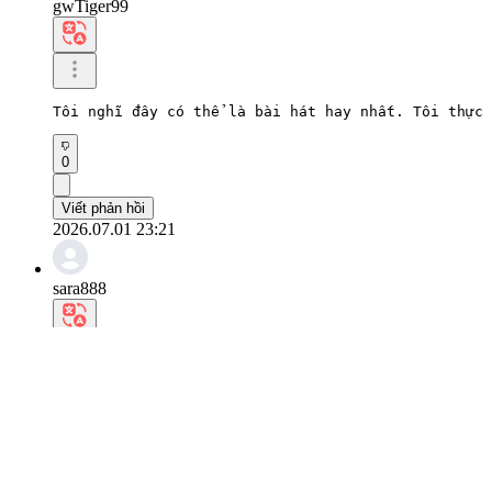
gwTiger99
Tôi nghĩ đây có thể là bài hát hay nhất. Tôi thực 
0
Viết phản hồi
2026.07.01 23:21
sara888
Tôi cảm nhận được hơi ấm của bạn.

Tôi hy vọng bạn có một cuộc sống hàng ngày tuyệt v
0