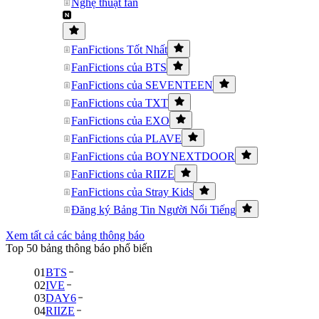
Nghệ thuật fan
FanFictions Tốt Nhất
FanFictions của BTS
FanFictions của SEVENTEEN
FanFictions của TXT
FanFictions của EXO
FanFictions của PLAVE
FanFictions của BOYNEXTDOOR
FanFictions của RIIZE
FanFictions của Stray Kids
Đăng ký Bảng Tin Người Nổi Tiếng
Xem tất cả các bảng thông báo
Top 50 bảng thông báo phổ biến
01
BTS
02
IVE
03
DAY6
04
RIIZE