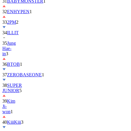
32
ENHYPEN
1
33
2PM
2
34
ILLIT
35
Jung
Hae-
in
3
36
BTOB
1
37
ZEROBASEONE
1
38
SUPER
JUNIOR
5
39
Kim
Ji-
won
1
40
KiiiKiii
3
41
MONSTA
X