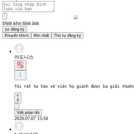
Đính kèm hình ảnh
sự đăng ký
Khuyến khích
Mới nhất
Thứ tự đăng ký
아도니스
Tôi rất tự hào về việc họ giành được ba giải thưởn
0
Viết phản hồi
2026.07.07 15:34