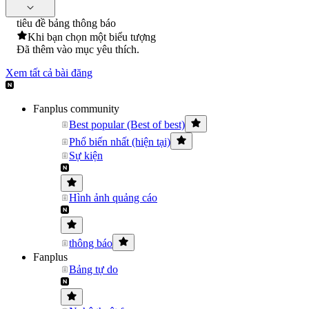
tiêu đề bảng thông báo
Khi bạn chọn một biểu tượng
Đã thêm vào mục yêu thích.
Xem tất cả bài đăng
Fanplus community
Best popular (Best of best)
Phổ biến nhất (hiện tại)
Sự kiện
Hình ảnh quảng cáo
thông báo
Fanplus
Bảng tự do