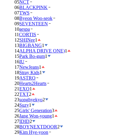
05
NCT
06
BLACKPINK
07
TWS
08
Byeon Woo-seok
09
SEVENTEEN
10
aespa
11
CORTIS
12
SHINee
1
13
BIGBANG
1
14
ALPHA DRIVE ONE)
1
15
Park Bo-gum
1
16
IU
17
NewJeans
1
18
Stray Kids
1
19
ASTRO
20
Hearts2Hearts
21
EXO
1
22
TXT
2
23
songhyekyo
2
24
Suzy
1
25
Girls' Generation
3
26
Jang Won-young
1
27
IDID
2
28
BOYNEXTDOOR
2
29
Kim Hye-yoon