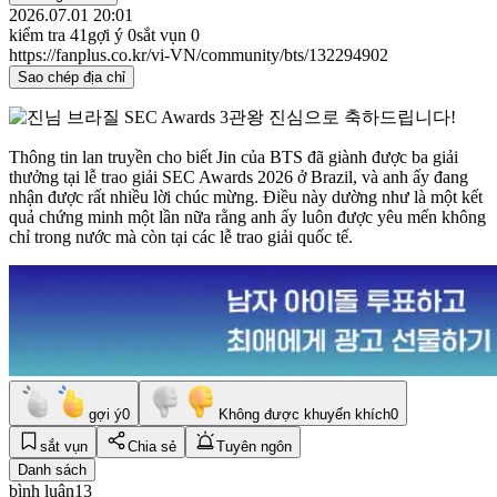
2026.07.01 20:01
kiểm tra
41
gợi ý
0
sắt vụn
0
https://fanplus.co.kr/vi-VN/community/bts/132294902
Sao chép địa chỉ
Thông tin lan truyền cho biết Jin của BTS đã giành được ba giải
thưởng tại lễ trao giải SEC Awards 2026 ở Brazil, và anh ấy đang
nhận được rất nhiều lời chúc mừng. Điều này dường như là một kết
quả chứng minh một lần nữa rằng anh ấy luôn được yêu mến không
chỉ trong nước mà còn tại các lễ trao giải quốc tế.
gợi ý
0
Không được khuyến khích
0
sắt vụn
Chia sẻ
Tuyên ngôn
Danh sách
bình luận
13