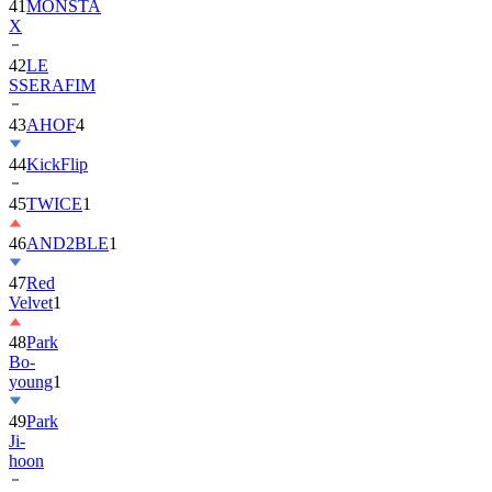
42
LE
SSERAFIM
43
AHOF
4
44
KickFlip
45
TWICE
1
46
AND2BLE
1
47
Red
Velvet
1
48
Park
Bo-
young
1
49
Park
Ji-
hoon
50
ALLDAY
PROJECT