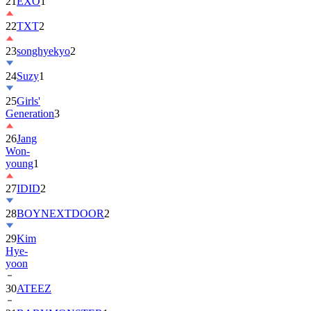
22
TXT
2
23
songhyekyo
2
24
Suzy
1
25
Girls'
Generation
3
26
Jang
Won-
young
1
27
IDID
2
28
BOYNEXTDOOR
2
29
Kim
Hye-
yoon
30
ATEEZ
31
BABYMONSTER
1