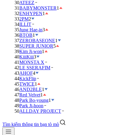
30
ATEEZ
31
BABYMONSTER
1
32
ENHYPEN
1
33
2PM
2
34
ILLIT
35
Jung Hae-in
3
36
BTOB
1
37
ZEROBASEONE
1
38
SUPER JUNIOR
5
39
Kim Ji-won
1
40
KiiiKiii
3
41
MONSTA X
42
LE SSERAFIM
43
AHOF
4
44
KickFlip
45
TWICE
1
46
AND2BLE
1
47
Red Velvet
1
48
Park Bo-young
1
49
Park Ji-hoon
50
ALLDAY PROJECT
Tìm kiếm thông tin bạn tò mò