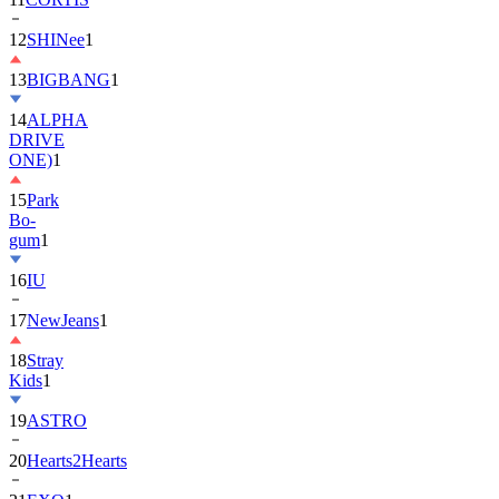
13
BIGBANG
1
14
ALPHA
DRIVE
ONE)
1
15
Park
Bo-
gum
1
16
IU
17
NewJeans
1
18
Stray
Kids
1
19
ASTRO
20
Hearts2Hearts
21
EXO
1