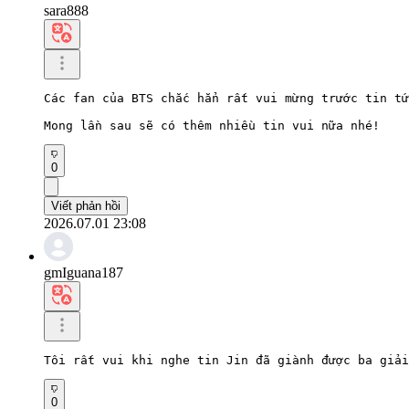
sara888
Các fan của BTS chắc hẳn rất vui mừng trước tin tứ
Mong lần sau sẽ có thêm nhiều tin vui nữa nhé!
0
Viết phản hồi
2026.07.01 23:08
gmIguana187
Tôi rất vui khi nghe tin Jin đã giành được ba giải
0