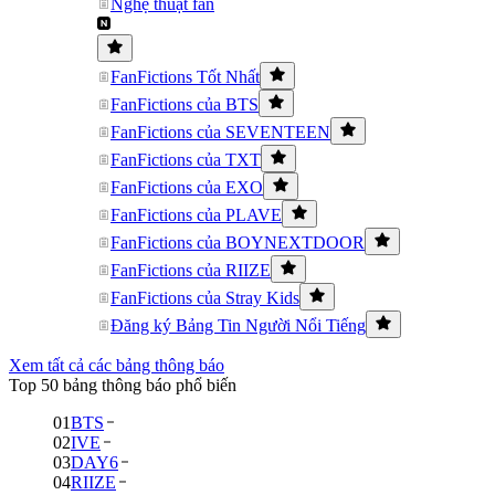
Nghệ thuật fan
FanFictions Tốt Nhất
FanFictions của BTS
FanFictions của SEVENTEEN
FanFictions của TXT
FanFictions của EXO
FanFictions của PLAVE
FanFictions của BOYNEXTDOOR
FanFictions của RIIZE
FanFictions của Stray Kids
Đăng ký Bảng Tin Người Nổi Tiếng
Xem tất cả các bảng thông báo
Top 50 bảng thông báo phổ biến
01
BTS
02
IVE
03
DAY6
04
RIIZE