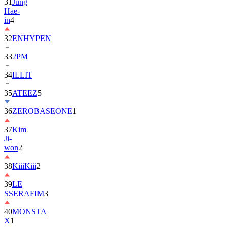
31
Jung
Hae-
in
4
32
ENHYPEN
33
2PM
34
ILLIT
35
ATEEZ
5
36
ZEROBASEONE
1
37
Kim
Ji-
won
2
38
KiiiKiii
2
39
LE
SSERAFIM
3
40
MONSTA
X
1