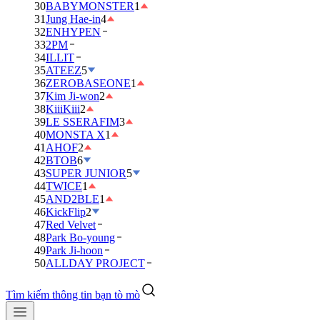
30
BABYMONSTER
1
31
Jung Hae-in
4
32
ENHYPEN
33
2PM
34
ILLIT
35
ATEEZ
5
36
ZEROBASEONE
1
37
Kim Ji-won
2
38
KiiiKiii
2
39
LE SSERAFIM
3
40
MONSTA X
1
41
AHOF
2
42
BTOB
6
43
SUPER JUNIOR
5
44
TWICE
1
45
AND2BLE
1
46
KickFlip
2
47
Red Velvet
48
Park Bo-young
49
Park Ji-hoon
50
ALLDAY PROJECT
Tìm kiếm thông tin bạn tò mò