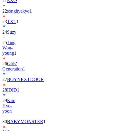
21
EXO
22
songhyekyo
1
23
TXT
1
24
Suzy
25
Jang
Won-
young
1
26
Girls'
Generation
1
27
BOYNEXTDOOR
1
28
IDID
1
29
Kim
Hye-
yoon
30
BABYMONSTER
1