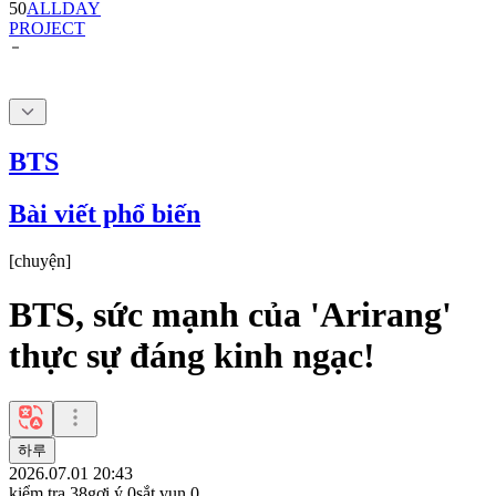
50
ALLDAY
PROJECT
BTS
Bài viết phổ biến
[
chuyện
]
BTS, sức mạnh của 'Arirang'
thực sự đáng kinh ngạc!
하루
2026.07.01 20:43
kiểm tra
38
gợi ý
0
sắt vụn
0