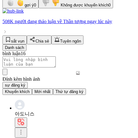
gợi ý
0
Không được khuyến khích
0
508K người
đang thảo luận về
Thần tượng
ngay lúc này
sắt vụn
Chia sẻ
Tuyên ngôn
Danh sách
bình luận
16
Đính kèm hình ảnh
sự đăng ký
Khuyến khích
Mới nhất
Thứ tự đăng ký
아도니스