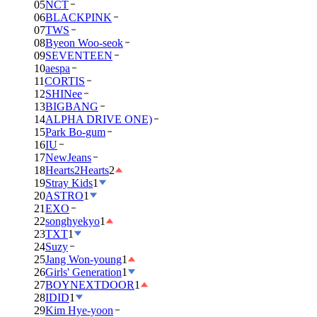
05
NCT
06
BLACKPINK
07
TWS
08
Byeon Woo-seok
09
SEVENTEEN
10
aespa
11
CORTIS
12
SHINee
13
BIGBANG
14
ALPHA DRIVE ONE)
15
Park Bo-gum
16
IU
17
NewJeans
18
Hearts2Hearts
2
19
Stray Kids
1
20
ASTRO
1
21
EXO
22
songhyekyo
1
23
TXT
1
24
Suzy
25
Jang Won-young
1
26
Girls' Generation
1
27
BOYNEXTDOOR
1
28
IDID
1
29
Kim Hye-yoon