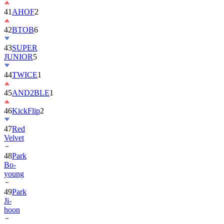
41
AHOF
2
42
BTOB
6
43
SUPER
JUNIOR
5
44
TWICE
1
45
AND2BLE
1
46
KickFlip
2
47
Red
Velvet
48
Park
Bo-
young
49
Park
Ji-
hoon