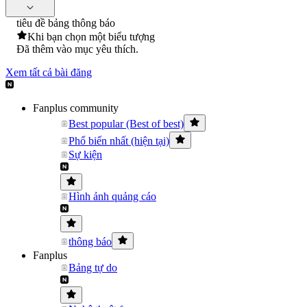
tiêu đề bảng thông báo
Khi bạn chọn một biểu tượng
Đã thêm vào mục yêu thích.
Xem tất cả bài đăng
Fanplus community
Best popular (Best of best)
Phổ biến nhất (hiện tại)
Sự kiện
Hình ảnh quảng cáo
thông báo
Fanplus
Bảng tự do