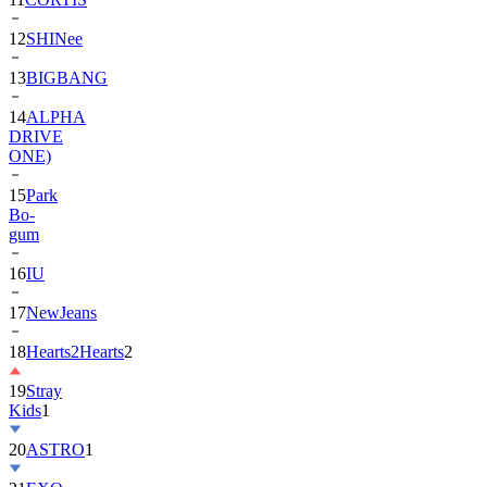
12
SHINee
13
BIGBANG
14
ALPHA
DRIVE
ONE)
15
Park
Bo-
gum
16
IU
17
NewJeans
18
Hearts2Hearts
2
19
Stray
Kids
1
20
ASTRO
1