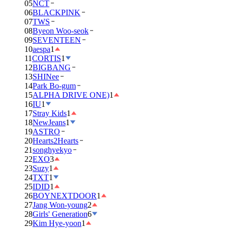
05
NCT
06
BLACKPINK
07
TWS
08
Byeon Woo-seok
09
SEVENTEEN
10
aespa
1
11
CORTIS
1
12
BIGBANG
13
SHINee
14
Park Bo-gum
15
ALPHA DRIVE ONE)
1
16
IU
1
17
Stray Kids
1
18
NewJeans
1
19
ASTRO
20
Hearts2Hearts
21
songhyekyo
22
EXO
3
23
Suzy
1
24
TXT
1
25
IDID
1
26
BOYNEXTDOOR
1
27
Jang Won-young
2
28
Girls' Generation
6
29
Kim Hye-yoon
1