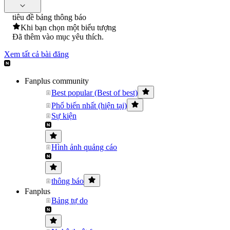
tiêu đề bảng thông báo
Khi bạn chọn một biểu tượng
Đã thêm vào mục yêu thích.
Xem tất cả bài đăng
Fanplus community
Best popular (Best of best)
Phổ biến nhất (hiện tại)
Sự kiện
Hình ảnh quảng cáo
thông báo
Fanplus
Bảng tự do