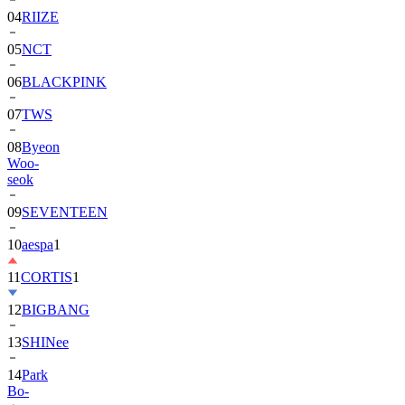
04
RIIZE
05
NCT
06
BLACKPINK
07
TWS
08
Byeon
Woo-
seok
09
SEVENTEEN
10
aespa
1
11
CORTIS
1
12
BIGBANG
13
SHINee
14
Park
Bo-