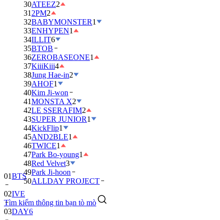
30
ATEEZ
2
31
2PM
2
32
BABYMONSTER
1
33
ENHYPEN
1
34
ILLIT
6
35
BTOB
36
ZEROBASEONE
1
37
KiiiKiii
4
38
Jung Hae-in
2
39
AHOF
1
40
Kim Ji-won
41
MONSTA X
2
42
LE SSERAFIM
2
43
SUPER JUNIOR
1
44
KickFlip
1
45
AND2BLE
1
46
TWICE
1
47
Park Bo-young
1
48
Red Velvet
3
49
Park Ji-hoon
01
BTS
50
ALLDAY PROJECT
02
IVE
Tìm kiếm thông tin bạn tò mò
03
DAY6