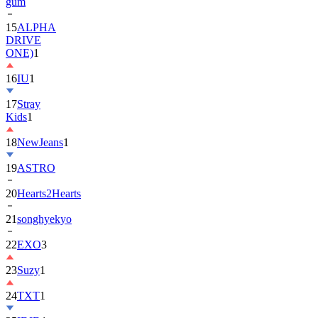
gum
15
ALPHA
DRIVE
ONE)
1
16
IU
1
17
Stray
Kids
1
18
NewJeans
1
19
ASTRO
20
Hearts2Hearts
21
songhyekyo
22
EXO
3
23
Suzy
1
24
TXT
1