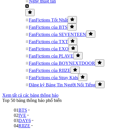
Nghệ thuật fan
FanFictions Tốt Nhất
FanFictions của BTS
FanFictions của SEVENTEEN
FanFictions của TXT
FanFictions của EXO
FanFictions của PLAVE
FanFictions của BOYNEXTDOOR
FanFictions của RIIZE
FanFictions của Stray Kids
Đăng ký Bảng Tin Người Nổi Tiếng
Xem tất cả các bảng thông báo
Top 50 bảng thông báo phổ biến
01
BTS
02
IVE
03
DAY6
04
RIIZE