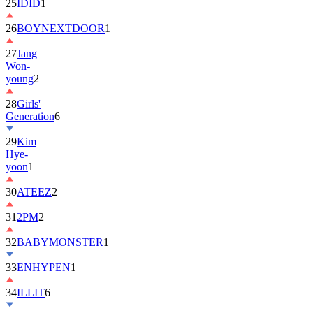
25
IDID
1
26
BOYNEXTDOOR
1
27
Jang
Won-
young
2
28
Girls'
Generation
6
29
Kim
Hye-
yoon
1
30
ATEEZ
2
31
2PM
2
32
BABYMONSTER
1
33
ENHYPEN
1
34
ILLIT
6