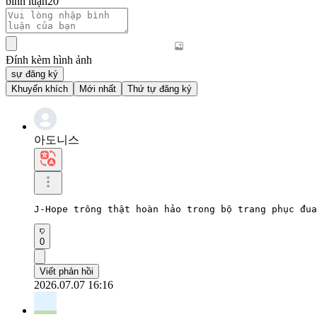
bình luận
20
Đính kèm hình ảnh
sự đăng ký
Khuyến khích
Mới nhất
Thứ tự đăng ký
아도니스
J-Hope trông thật hoàn hảo trong bộ trang phục đua
0
Viết phản hồi
2026.07.07 16:16