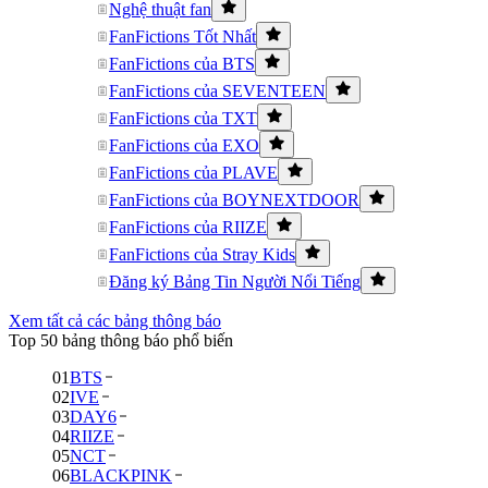
Nghệ thuật fan
FanFictions Tốt Nhất
FanFictions của BTS
FanFictions của SEVENTEEN
FanFictions của TXT
FanFictions của EXO
FanFictions của PLAVE
FanFictions của BOYNEXTDOOR
FanFictions của RIIZE
FanFictions của Stray Kids
Đăng ký Bảng Tin Người Nổi Tiếng
Xem tất cả các bảng thông báo
Top 50 bảng thông báo phổ biến
01
BTS
02
IVE
03
DAY6
04
RIIZE
05
NCT
06
BLACKPINK