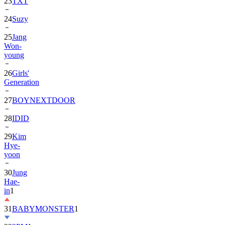
23
TXT
24
Suzy
25
Jang
Won-
young
26
Girls'
Generation
27
BOYNEXTDOOR
28
IDID
29
Kim
Hye-
yoon
30
Jung
Hae-
in
1
31
BABYMONSTER
1