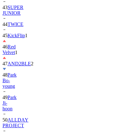
43
SUPER
JUNIOR
44
TWICE
45
KickFlip
1
46
Red
Velvet
1
47
AND2BLE
2
48
Park
Bo-
young
49
Park
Ji-
hoon
50
ALLDAY
PROJECT