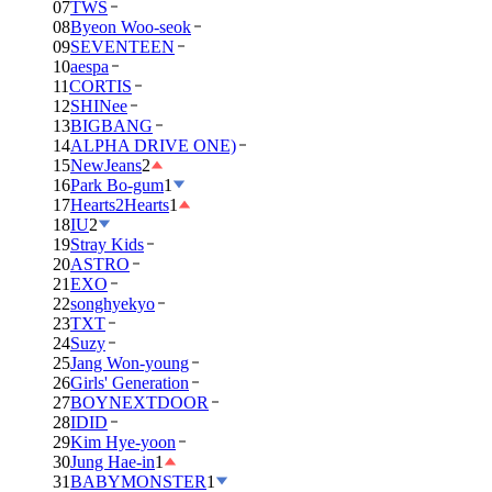
07
TWS
08
Byeon Woo-seok
09
SEVENTEEN
10
aespa
11
CORTIS
12
SHINee
13
BIGBANG
14
ALPHA DRIVE ONE)
15
NewJeans
2
16
Park Bo-gum
1
17
Hearts2Hearts
1
18
IU
2
19
Stray Kids
20
ASTRO
21
EXO
22
songhyekyo
23
TXT
24
Suzy
25
Jang Won-young
26
Girls' Generation
27
BOYNEXTDOOR
28
IDID
29
Kim Hye-yoon
30
Jung Hae-in
1
31
BABYMONSTER
1