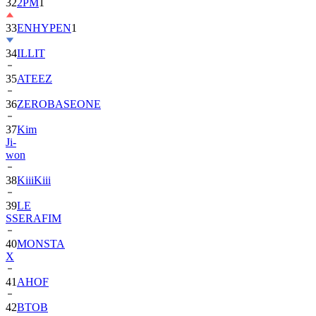
32
2PM
1
33
ENHYPEN
1
34
ILLIT
35
ATEEZ
36
ZEROBASEONE
37
Kim
Ji-
won
38
KiiiKiii
39
LE
SSERAFIM
40
MONSTA
X
41
AHOF
42
BTOB