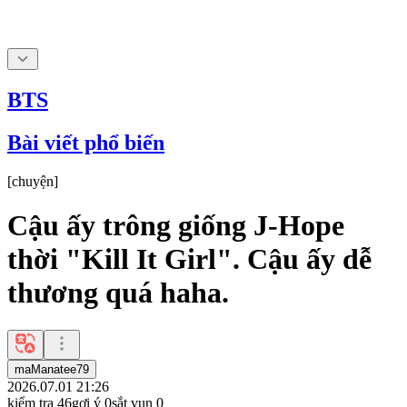
BTS
Bài viết phổ biến
[
chuyện
]
Cậu ấy trông giống J-Hope
thời "Kill It Girl". Cậu ấy dễ
thương quá haha.
maManatee79
2026.07.01 21:26
kiểm tra
46
gợi ý
0
sắt vụn
0