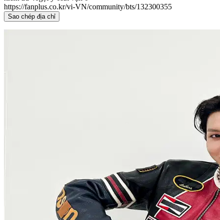
https://fanplus.co.kr/vi-VN/community/bts/132300355
Sao chép địa chỉ