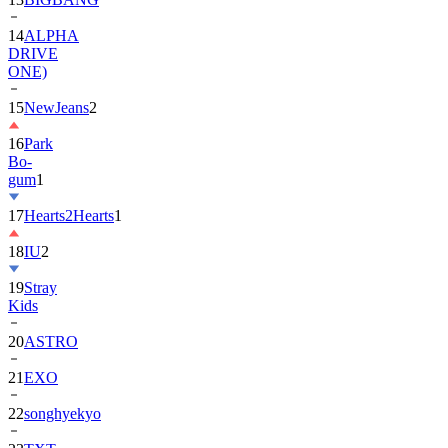
14
ALPHA
DRIVE
ONE)
15
NewJeans
2
16
Park
Bo-
gum
1
17
Hearts2Hearts
1
18
IU
2
19
Stray
Kids
20
ASTRO
21
EXO
22
songhyekyo