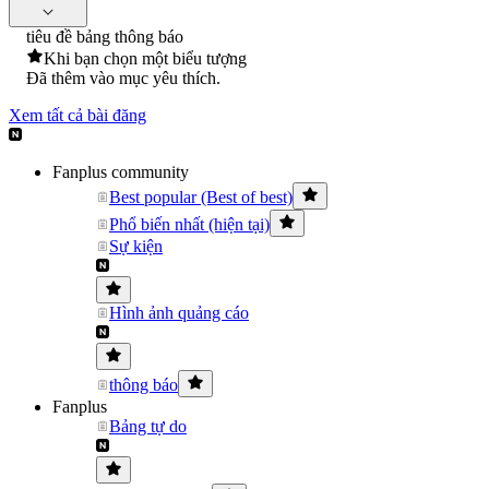
tiêu đề bảng thông báo
Khi bạn chọn một biểu tượng
Đã thêm vào mục yêu thích.
Xem tất cả bài đăng
Fanplus community
Best popular (Best of best)
Phổ biến nhất (hiện tại)
Sự kiện
Hình ảnh quảng cáo
thông báo
Fanplus
Bảng tự do