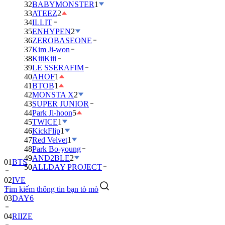
32
BABYMONSTER
1
33
ATEEZ
2
34
ILLIT
35
ENHYPEN
2
36
ZEROBASEONE
37
Kim Ji-won
38
KiiiKiii
39
LE SSERAFIM
40
AHOF
1
41
BTOB
1
42
MONSTA X
2
43
SUPER JUNIOR
44
Park Ji-hoon
5
45
TWICE
1
46
KickFlip
1
47
Red Velvet
1
48
Park Bo-young
49
AND2BLE
2
01
BTS
50
ALLDAY PROJECT
02
IVE
Tìm kiếm thông tin bạn tò mò
03
DAY6
04
RIIZE