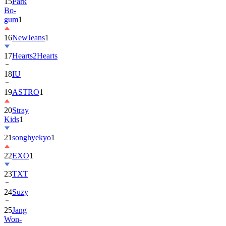
15
Park
Bo-
gum
1
16
NewJeans
1
17
Hearts2Hearts
18
IU
19
ASTRO
1
20
Stray
Kids
1
21
songhyekyo
1
22
EXO
1
23
TXT
24
Suzy
25
Jang
Won-