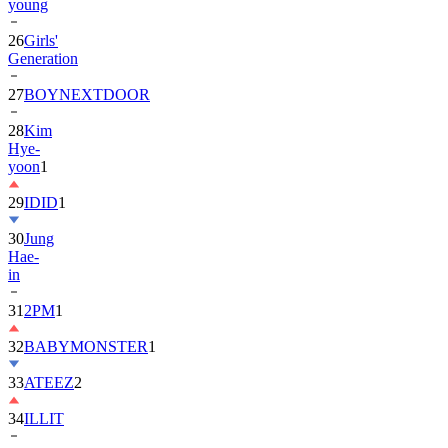
young
26
Girls'
Generation
27
BOYNEXTDOOR
28
Kim
Hye-
yoon
1
29
IDID
1
30
Jung
Hae-
in
31
2PM
1
32
BABYMONSTER
1
33
ATEEZ
2
34
ILLIT