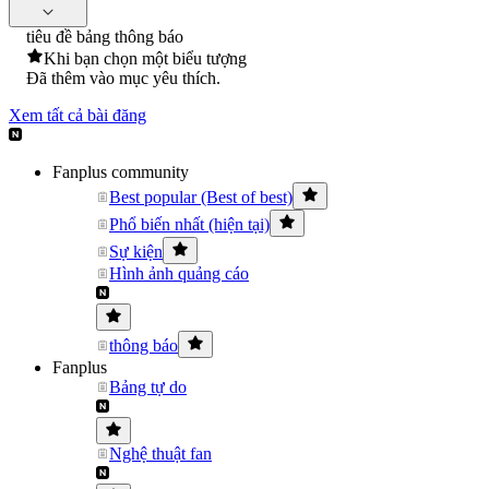
tiêu đề bảng thông báo
Khi bạn chọn một biểu tượng
Đã thêm vào mục yêu thích.
Xem tất cả bài đăng
Fanplus community
Best popular (Best of best)
Phổ biến nhất (hiện tại)
Sự kiện
Hình ảnh quảng cáo
thông báo
Fanplus
Bảng tự do
Nghệ thuật fan