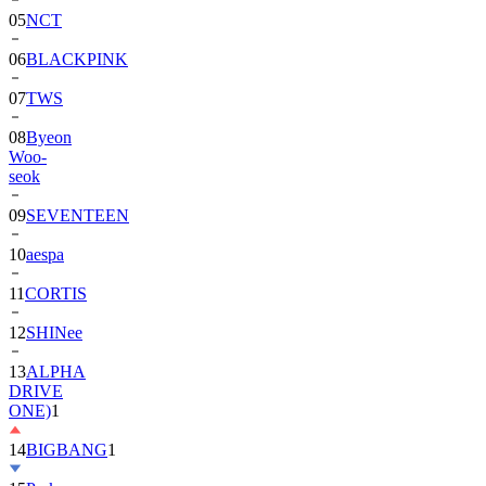
05
NCT
06
BLACKPINK
07
TWS
08
Byeon
Woo-
seok
09
SEVENTEEN
10
aespa
11
CORTIS
12
SHINee
13
ALPHA
DRIVE
ONE)
1
14
BIGBANG
1