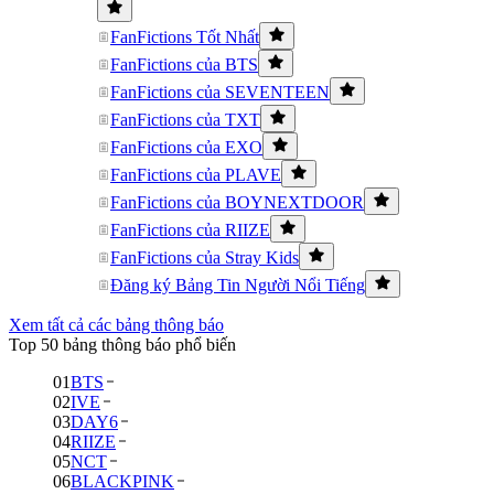
FanFictions Tốt Nhất
FanFictions của BTS
FanFictions của SEVENTEEN
FanFictions của TXT
FanFictions của EXO
FanFictions của PLAVE
FanFictions của BOYNEXTDOOR
FanFictions của RIIZE
FanFictions của Stray Kids
Đăng ký Bảng Tin Người Nổi Tiếng
Xem tất cả các bảng thông báo
Top 50 bảng thông báo phổ biến
01
BTS
02
IVE
03
DAY6
04
RIIZE
05
NCT
06
BLACKPINK