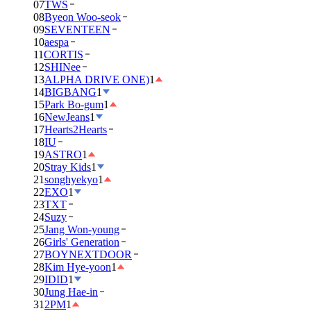
07
TWS
08
Byeon Woo-seok
09
SEVENTEEN
10
aespa
11
CORTIS
12
SHINee
13
ALPHA DRIVE ONE)
1
14
BIGBANG
1
15
Park Bo-gum
1
16
NewJeans
1
17
Hearts2Hearts
18
IU
19
ASTRO
1
20
Stray Kids
1
21
songhyekyo
1
22
EXO
1
23
TXT
24
Suzy
25
Jang Won-young
26
Girls' Generation
27
BOYNEXTDOOR
28
Kim Hye-yoon
1
29
IDID
1
30
Jung Hae-in
31
2PM
1