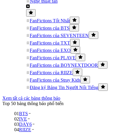
Nghệ thuật fan
FanFictions Tốt Nhất
FanFictions của BTS
FanFictions của SEVENTEEN
FanFictions của TXT
FanFictions của EXO
FanFictions của PLAVE
FanFictions của BOYNEXTDOOR
FanFictions của RIIZE
FanFictions của Stray Kids
Đăng ký Bảng Tin Người Nổi Tiếng
Xem tất cả các bảng thông báo
Top 50 bảng thông báo phổ biến
01
BTS
02
IVE
03
DAY6
04
RIIZE