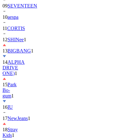
10
aespa
11
CORTIS
12
SHINee
1
13
BIGBANG
1
14
ALPHA
DRIVE
ONE)
1
15
Park
Bo-
gum
1
16
IU
17
NewJeans
1
18
Stray
Kids
1
19
ASTRO