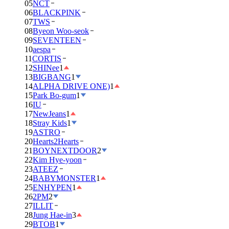
05
NCT
06
BLACKPINK
07
TWS
08
Byeon Woo-seok
09
SEVENTEEN
10
aespa
11
CORTIS
12
SHINee
1
13
BIGBANG
1
14
ALPHA DRIVE ONE)
1
15
Park Bo-gum
1
16
IU
17
NewJeans
1
18
Stray Kids
1
19
ASTRO
20
Hearts2Hearts
21
BOYNEXTDOOR
2
22
Kim Hye-yoon
23
ATEEZ
24
BABYMONSTER
1
25
ENHYPEN
1
26
2PM
2
27
ILLIT
28
Jung Hae-in
3
29
BTOB
1