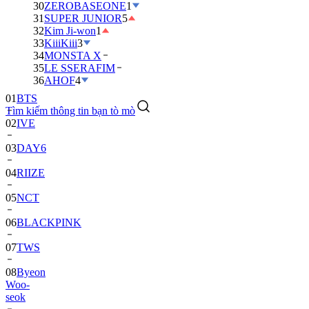
30
ZEROBASEONE
1
31
SUPER JUNIOR
5
32
Kim Ji-won
1
33
KiiiKiii
3
34
MONSTA X
35
LE SSERAFIM
01
BTS
36
AHOF
4
02
IVE
Tìm kiếm thông tin bạn tò mò
03
DAY6
04
RIIZE
05
NCT
06
BLACKPINK
07
TWS
08
Byeon
Woo-
seok
09
SEVENTEEN