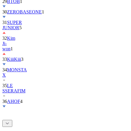
30
ZEROBASEONE
1
31
SUPER
JUNIOR
5
32
Kim
Ji-
won
1
33
KiiiKiii
3
34
MONSTA
X
35
LE
SSERAFIM
36
AHOF
4