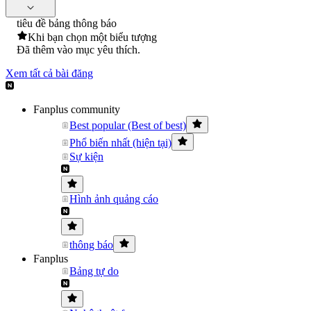
tiêu đề bảng thông báo
Khi bạn chọn một biểu tượng
Đã thêm vào mục yêu thích.
Xem tất cả bài đăng
Fanplus community
Best popular (Best of best)
Phổ biến nhất (hiện tại)
Sự kiện
Hình ảnh quảng cáo
thông báo
Fanplus
Bảng tự do