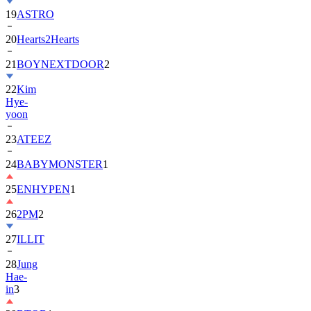
20
Hearts2Hearts
21
BOYNEXTDOOR
2
22
Kim
Hye-
yoon
23
ATEEZ
24
BABYMONSTER
1
25
ENHYPEN
1
26
2PM
2
27
ILLIT
28
Jung
Hae-
in
3
29
BTOB
1