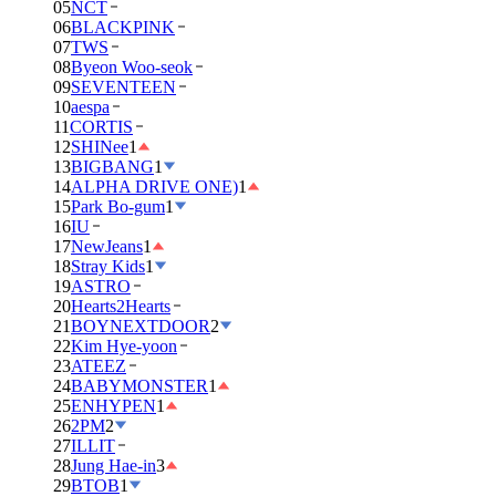
05
NCT
06
BLACKPINK
07
TWS
08
Byeon Woo-seok
09
SEVENTEEN
10
aespa
11
CORTIS
12
SHINee
1
13
BIGBANG
1
14
ALPHA DRIVE ONE)
1
15
Park Bo-gum
1
16
IU
17
NewJeans
1
18
Stray Kids
1
19
ASTRO
20
Hearts2Hearts
21
BOYNEXTDOOR
2
22
Kim Hye-yoon
23
ATEEZ
24
BABYMONSTER
1
25
ENHYPEN
1
26
2PM
2
27
ILLIT
28
Jung Hae-in
3
29
BTOB
1