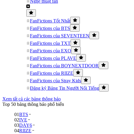
Nghệ thuật fan
FanFictions Tốt Nhất
FanFictions của BTS
FanFictions của SEVENTEEN
FanFictions của TXT
FanFictions của EXO
FanFictions của PLAVE
FanFictions của BOYNEXTDOOR
FanFictions của RIIZE
FanFictions của Stray Kids
Đăng ký Bảng Tin Người Nổi Tiếng
Xem tất cả các bảng thông báo
Top 50 bảng thông báo phổ biến
01
BTS
02
IVE
03
DAY6
04
RIIZE