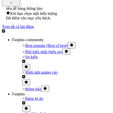
tiêu đề bảng thông báo
Khi bạn chọn một biểu tượng
Đã thêm vào mục yêu thích.
Xem tất cả bài đăng
Fanplus community
Best popular (Best of best)
Phổ biến nhất (hiện tại)
Sự kiện
Hình ảnh quảng cáo
thông báo
Fanplus
Bảng tự do