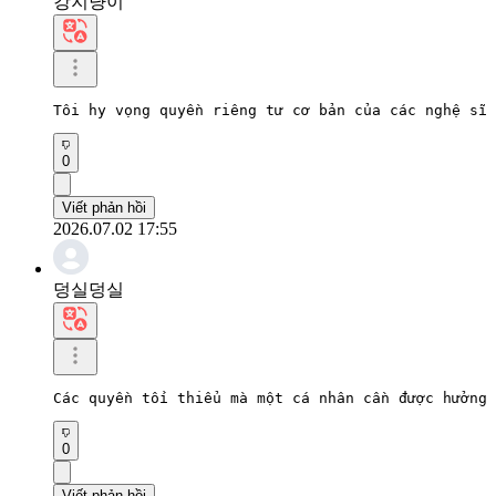
강지냥이
Tôi hy vọng quyền riêng tư cơ bản của các nghệ sĩ 
0
Viết phản hồi
2026.07.02 17:55
덩실덩실
Các quyền tối thiểu mà một cá nhân cần được hưởng 
0
Viết phản hồi