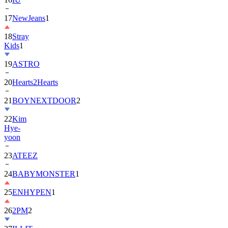
18
Stray
Kids
1
19
ASTRO
20
Hearts2Hearts
21
BOYNEXTDOOR
2
22
Kim
Hye-
yoon
23
ATEEZ
24
BABYMONSTER
1
25
ENHYPEN
1
26
2PM
2
27
ILLIT