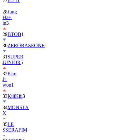
28
Jung
Hae-
in
3
29
BTOB
1
30
ZEROBASEONE
1
31
SUPER
JUNIOR
5
32
Kim
Ji-
won
1
33
KiiiKiii
3
34
MONSTA
X
35
LE
SSERAFIM
36
AHOF
4