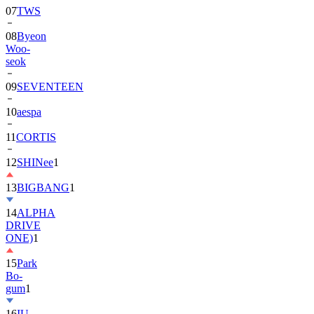
08
Byeon
Woo-
seok
09
SEVENTEEN
10
aespa
11
CORTIS
12
SHINee
1
13
BIGBANG
1
14
ALPHA
DRIVE
ONE)
1
15
Park
Bo-
gum
1
16
IU
17
NewJeans
1