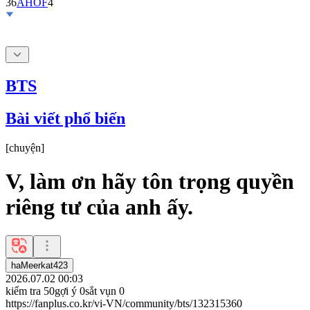
BTS
Bài viết phổ biến
[
chuyện
]
V, làm ơn hãy tôn trọng quyền
riêng tư của anh ấy.
haMeerkat423
2026.07.02 00:03
kiểm tra
50
gợi ý
0
sắt vụn
0
https://fanplus.co.kr/vi-VN/community/bts/132315360