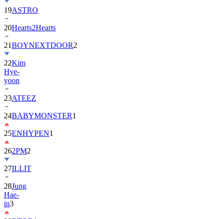
20
Hearts2Hearts
21
BOYNEXTDOOR
2
22
Kim
Hye-
yoon
23
ATEEZ
24
BABYMONSTER
1
25
ENHYPEN
1
26
2PM
2
27
ILLIT
28
Jung
Hae-
in
3
29
BTOB
1