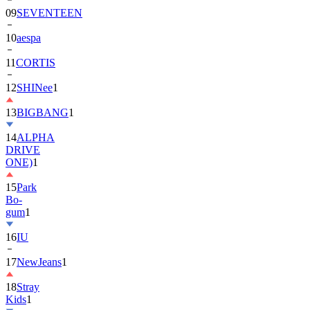
10
aespa
11
CORTIS
12
SHINee
1
13
BIGBANG
1
14
ALPHA
DRIVE
ONE)
1
15
Park
Bo-
gum
1
16
IU
17
NewJeans
1
18
Stray
Kids
1
19
ASTRO