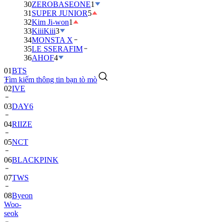
30
ZEROBASEONE
1
31
SUPER JUNIOR
5
32
Kim Ji-won
1
33
KiiiKiii
3
34
MONSTA X
35
LE SSERAFIM
01
BTS
36
AHOF
4
02
IVE
Tìm kiếm thông tin bạn tò mò
03
DAY6
04
RIIZE
05
NCT
06
BLACKPINK
07
TWS
08
Byeon
Woo-
seok
09
SEVENTEEN