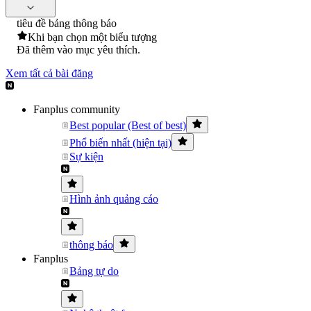
tiêu đề bảng thông báo
Khi bạn chọn một biểu tượng
Đã thêm vào mục yêu thích.
Xem tất cả bài đăng
Fanplus community
Best popular (Best of best)
Phổ biến nhất (hiện tại)
Sự kiện
Hình ảnh quảng cáo
thông báo
Fanplus
Bảng tự do