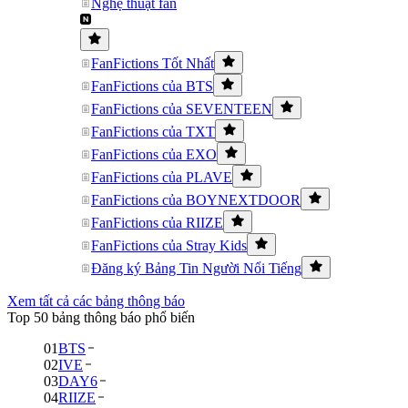
Nghệ thuật fan
FanFictions Tốt Nhất
FanFictions của BTS
FanFictions của SEVENTEEN
FanFictions của TXT
FanFictions của EXO
FanFictions của PLAVE
FanFictions của BOYNEXTDOOR
FanFictions của RIIZE
FanFictions của Stray Kids
Đăng ký Bảng Tin Người Nổi Tiếng
Xem tất cả các bảng thông báo
Top 50 bảng thông báo phổ biến
01
BTS
02
IVE
03
DAY6
04
RIIZE