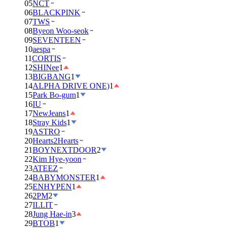
05
NCT
06
BLACKPINK
07
TWS
08
Byeon Woo-seok
09
SEVENTEEN
10
aespa
11
CORTIS
12
SHINee
1
13
BIGBANG
1
14
ALPHA DRIVE ONE)
1
15
Park Bo-gum
1
16
IU
17
NewJeans
1
18
Stray Kids
1
19
ASTRO
20
Hearts2Hearts
21
BOYNEXTDOOR
2
22
Kim Hye-yoon
23
ATEEZ
24
BABYMONSTER
1
25
ENHYPEN
1
26
2PM
2
27
ILLIT
28
Jung Hae-in
3
29
BTOB
1