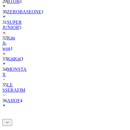
30
ZEROBASEONE
1
31
SUPER
JUNIOR
5
32
Kim
Ji-
won
1
33
KiiiKiii
3
34
MONSTA
X
35
LE
SSERAFIM
36
AHOF
4