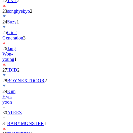
22
TXT
2
23
songhyekyo
2
24
Suzy
1
25
Girls'
Generation
3
26
Jang
Won-
young
1
27
IDID
2
28
BOYNEXTDOOR
2
29
Kim
Hye-
yoon
30
ATEEZ
31
BABYMONSTER
1