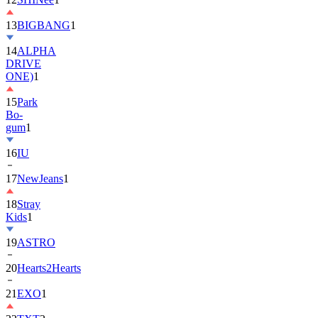
13
BIGBANG
1
14
ALPHA
DRIVE
ONE)
1
15
Park
Bo-
gum
1
16
IU
17
NewJeans
1
18
Stray
Kids
1
19
ASTRO
20
Hearts2Hearts
21
EXO
1