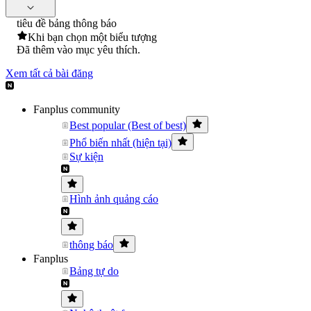
tiêu đề bảng thông báo
Khi bạn chọn một biểu tượng
Đã thêm vào mục yêu thích.
Xem tất cả bài đăng
Fanplus community
Best popular (Best of best)
Phổ biến nhất (hiện tại)
Sự kiện
Hình ảnh quảng cáo
thông báo
Fanplus
Bảng tự do