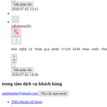
Viết phản hồi
2026.07.02 15:12
jsBaboon201
Dàn nghệ sĩ tham gia phần trình diễn nhạc nước thự
0
Viết phản hồi
2026.07.02 14:56
trung tâm dịch vụ khách hàng
appfanplus@gmail.com
Yêu cầu qua email
Điều khoản sử dụng
|