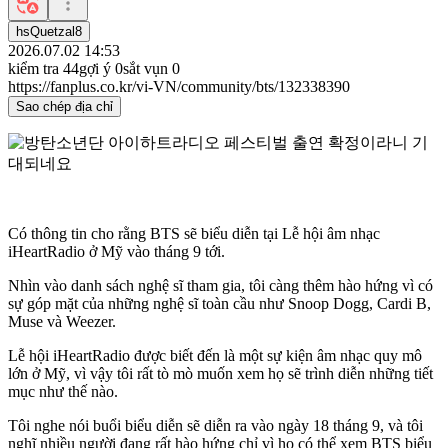
hsQuetzal8
2026.07.02 14:53
kiểm tra
44
gợi ý
0
sắt vụn
0
https://fanplus.co.kr/vi-VN/community/bts/132338390
Sao chép địa chỉ
Có thông tin cho rằng BTS sẽ biểu diễn tại Lễ hội âm nhạc
iHeartRadio ở Mỹ vào tháng 9 tới.
Nhìn vào danh sách nghệ sĩ tham gia, tôi càng thêm hào hứng vì có
sự góp mặt của những nghệ sĩ toàn cầu như Snoop Dogg, Cardi B,
Muse và Weezer.
Lễ hội iHeartRadio được biết đến là một sự kiện âm nhạc quy mô
lớn ở Mỹ, vì vậy tôi rất tò mò muốn xem họ sẽ trình diễn những tiết
mục như thế nào.
Tôi nghe nói buổi biểu diễn sẽ diễn ra vào ngày 18 tháng 9, và tôi
nghĩ nhiều người đang rất hào hứng chỉ vì họ có thể xem BTS biểu