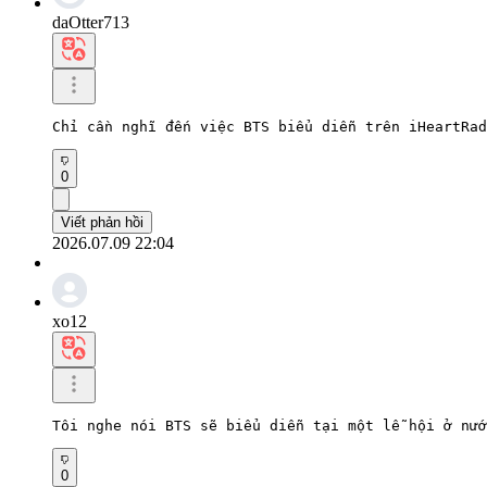
daOtter713
Chỉ cần nghĩ đến việc BTS biểu diễn trên iHeartRad
0
Viết phản hồi
2026.07.09 22:04
xo12
Tôi nghe nói BTS sẽ biểu diễn tại một lễ hội ở nướ
0