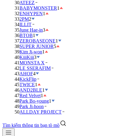
30
ATEEZ
31
BABYMONSTER
1
32
ENHYPEN
1
33
2PM
2
34
ILLIT
35
Jung Hae-in
3
36
BTOB
1
37
ZEROBASEONE
1
38
SUPER JUNIOR
5
39
Kim Ji-won
1
40
KiiiKiii
3
41
MONSTA X
42
LE SSERAFIM
43
AHOF
4
44
KickFlip
45
TWICE
1
46
AND2BLE
1
47
Red Velvet
1
48
Park Bo-young
1
49
Park Ji-hoon
50
ALLDAY PROJECT
Tìm kiếm thông tin bạn tò mò