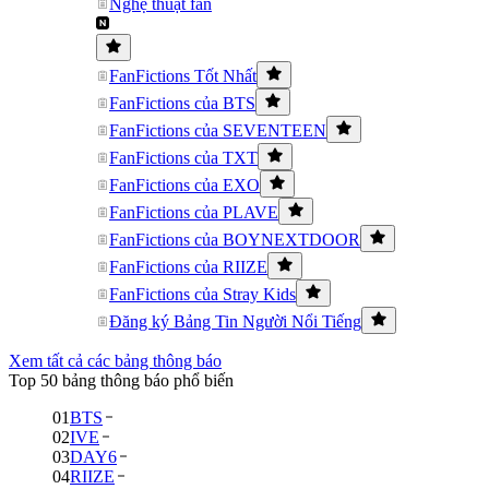
Nghệ thuật fan
FanFictions Tốt Nhất
FanFictions của BTS
FanFictions của SEVENTEEN
FanFictions của TXT
FanFictions của EXO
FanFictions của PLAVE
FanFictions của BOYNEXTDOOR
FanFictions của RIIZE
FanFictions của Stray Kids
Đăng ký Bảng Tin Người Nổi Tiếng
Xem tất cả các bảng thông báo
Top 50 bảng thông báo phổ biến
01
BTS
02
IVE
03
DAY6
04
RIIZE