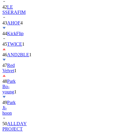
42
LE
SSERAFIM
43
AHOF
4
44
KickFlip
45
TWICE
1
46
AND2BLE
1
47
Red
Velvet
1
48
Park
Bo-
young
1
49
Park
Ji-
hoon
50
ALLDAY
PROJECT