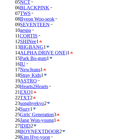
05
NCT
06
BLACKPINK
07
TWS
08
Byeon Woo-seok
09
SEVENTEEN
10
aespa
11
CORTIS
12
SHINee
1
13
BIGBANG
1
14
ALPHA DRIVE ONE)
1
15
Park Bo-gum
1
16
IU
17
NewJeans
1
18
Stray Kids
1
19
ASTRO
20
Hearts2Hearts
21
EXO
1
22
TXT
2
23
songhyekyo
2
24
Suzy
1
25
Girls' Generation
3
26
Jang Won-young
1
27
IDID
2
28
BOYNEXTDOOR
2
29
Kim Hye-yoon