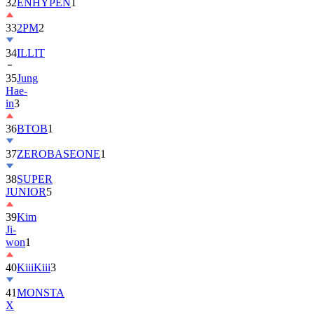
32
ENHYPEN
1
33
2PM
2
34
ILLIT
35
Jung
Hae-
in
3
36
BTOB
1
37
ZEROBASEONE
1
38
SUPER
JUNIOR
5
39
Kim
Ji-
won
1
40
KiiiKiii
3
41
MONSTA
X