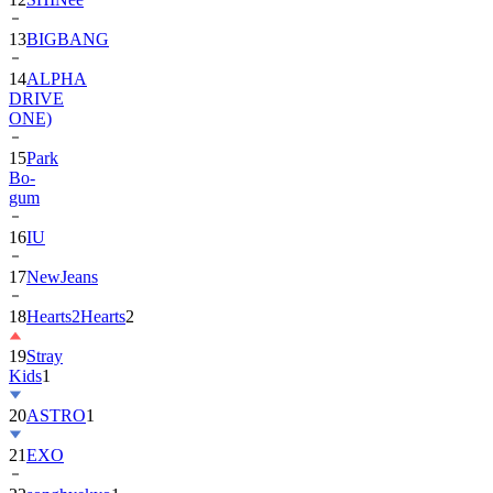
13
BIGBANG
14
ALPHA
DRIVE
ONE)
15
Park
Bo-
gum
16
IU
17
NewJeans
18
Hearts2Hearts
2
19
Stray
Kids
1
20
ASTRO
1
21
EXO