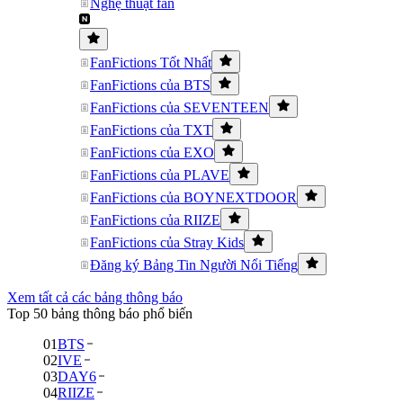
Nghệ thuật fan
FanFictions Tốt Nhất
FanFictions của BTS
FanFictions của SEVENTEEN
FanFictions của TXT
FanFictions của EXO
FanFictions của PLAVE
FanFictions của BOYNEXTDOOR
FanFictions của RIIZE
FanFictions của Stray Kids
Đăng ký Bảng Tin Người Nổi Tiếng
Xem tất cả các bảng thông báo
Top 50 bảng thông báo phổ biến
01
BTS
02
IVE
03
DAY6
04
RIIZE