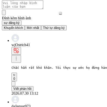
Đính kèm hình ảnh
sự đăng ký
Khuyến khích
Mới nhất
Thứ tự đăng ký
wjOstrich41
Chắc hẳn rất khó khăn. Tôi thực sự ước họ đừng hàn
0
Viết phản hồi
2026.07.30 13:12
daJaguar973