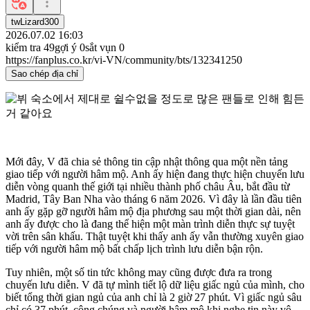
twLizard300
2026.07.02 16:03
kiểm tra
49
gợi ý
0
sắt vụn
0
https://fanplus.co.kr/vi-VN/community/bts/132341250
Sao chép địa chỉ
Mới đây, V đã chia sẻ thông tin cập nhật thông qua một nền tảng
giao tiếp với người hâm mộ. Anh ấy hiện đang thực hiện chuyến lưu
diễn vòng quanh thế giới tại nhiều thành phố châu Âu, bắt đầu từ
Madrid, Tây Ban Nha vào tháng 6 năm 2026. Vì đây là lần đầu tiên
anh ấy gặp gỡ người hâm mộ địa phương sau một thời gian dài, nên
anh ấy được cho là đang thể hiện một màn trình diễn thực sự tuyệt
vời trên sân khấu. Thật tuyệt khi thấy anh ấy vẫn thường xuyên giao
tiếp với người hâm mộ bất chấp lịch trình lưu diễn bận rộn.
Tuy nhiên, một số tin tức không may cũng được đưa ra trong
chuyến lưu diễn. V đã tự mình tiết lộ dữ liệu giấc ngủ của mình, cho
biết tổng thời gian ngủ của anh chỉ là 2 giờ 27 phút. Vì giấc ngủ sâu
chỉ có 37 phút, công chúng và người hâm mộ khi nghe tin này vô