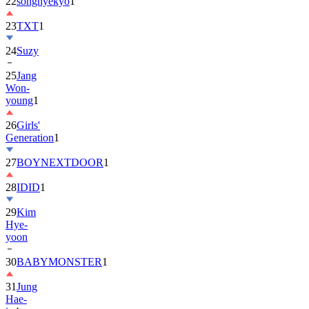
22
songhyekyo
1
23
TXT
1
24
Suzy
25
Jang
Won-
young
1
26
Girls'
Generation
1
27
BOYNEXTDOOR
1
28
IDID
1
29
Kim
Hye-
yoon
30
BABYMONSTER
1
31
Jung
Hae-