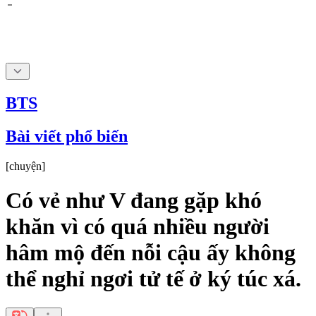
BTS
Bài viết phổ biến
[
chuyện
]
Có vẻ như V đang gặp khó
khăn vì có quá nhiều người
hâm mộ đến nỗi cậu ấy không
thể nghỉ ngơi tử tế ở ký túc xá.