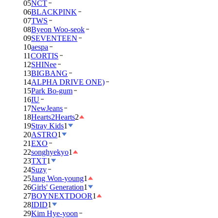
05
NCT
06
BLACKPINK
07
TWS
08
Byeon Woo-seok
09
SEVENTEEN
10
aespa
11
CORTIS
12
SHINee
13
BIGBANG
14
ALPHA DRIVE ONE)
15
Park Bo-gum
16
IU
17
NewJeans
18
Hearts2Hearts
2
19
Stray Kids
1
20
ASTRO
1
21
EXO
22
songhyekyo
1
23
TXT
1
24
Suzy
25
Jang Won-young
1
26
Girls' Generation
1
27
BOYNEXTDOOR
1
28
IDID
1
29
Kim Hye-yoon