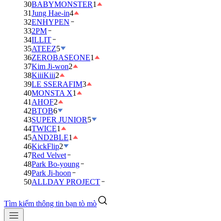
30
BABYMONSTER
1
31
Jung Hae-in
4
32
ENHYPEN
33
2PM
34
ILLIT
35
ATEEZ
5
36
ZEROBASEONE
1
37
Kim Ji-won
2
38
KiiiKiii
2
39
LE SSERAFIM
3
40
MONSTA X
1
41
AHOF
2
42
BTOB
6
43
SUPER JUNIOR
5
44
TWICE
1
45
AND2BLE
1
46
KickFlip
2
47
Red Velvet
48
Park Bo-young
49
Park Ji-hoon
50
ALLDAY PROJECT
Tìm kiếm thông tin bạn tò mò