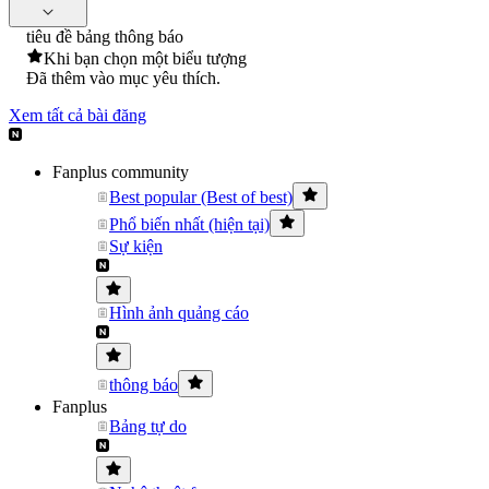
tiêu đề bảng thông báo
Khi bạn chọn một biểu tượng
Đã thêm vào mục yêu thích.
Xem tất cả bài đăng
Fanplus community
Best popular (Best of best)
Phổ biến nhất (hiện tại)
Sự kiện
Hình ảnh quảng cáo
thông báo
Fanplus
Bảng tự do