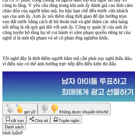
cùng lo lắng. V yêu cầu rằng trong khi anh ấy đánh giá cao tình cảm
chào đón của người hâm mộ, họ hãy hạn chế đến trước cửa khách
sạn của anh ấy. Anh ấy nói thêm rằng thời gian để tận hưởng trọn
vẹn đất nước bằng cách đi bộ thoải mái và ghé thăm các nhà hàng
nổi tiếng là rất quý giá đối với anh ấy. Công ty quản lý của anh ấy
cũng tuyên bố rằng họ sẽ coi hành vi xâm phạm quyền riêng tư của
nghệ sĩ là một tội phạm và sẽ có phản ứng nghiêm khắc.
Tôi nghĩ đây là thời điểm người hâm mộ cần phải suy nghĩ thấu đáo,
vì điều này có thể ảnh hưởng trực tiếp đến điều kiện thi đấu.
gợi ý
0
Không được khuyến khích
0
sắt vụn
Chia sẻ
Tuyên ngôn
Danh sách
bình luận
9