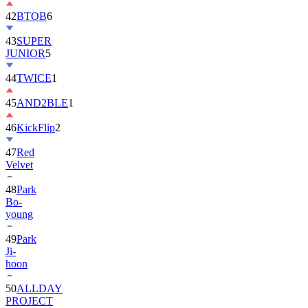
42
BTOB
6
43
SUPER
JUNIOR
5
44
TWICE
1
45
AND2BLE
1
46
KickFlip
2
47
Red
Velvet
48
Park
Bo-
young
49
Park
Ji-
hoon
50
ALLDAY
PROJECT