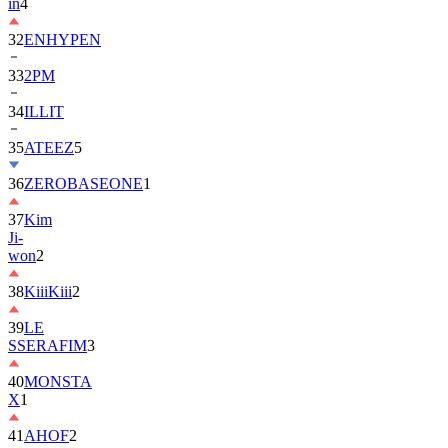
in
4
32
ENHYPEN
33
2PM
34
ILLIT
35
ATEEZ
5
36
ZEROBASEONE
1
37
Kim
Ji-
won
2
38
KiiiKiii
2
39
LE
SSERAFIM
3
40
MONSTA
X
1
41
AHOF
2