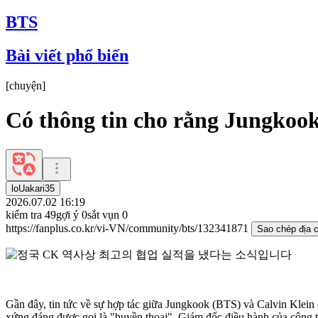
BTS
Bài viết phổ biến
[
chuyện
]
Có thông tin cho rằng Jungkook 
loUakari35
2026.07.02 16:19
kiểm tra
49
gợi ý
0
sắt vụn
0
https://fanplus.co.kr/vi-VN/community/bts/132341871
Sao chép địa c
Gần đây, tin tức về sự hợp tác giữa Jungkook (BTS) và Calvin Klein
xứng đáng được gọi là "huyền thoại". Giám đốc điều hành của công ty