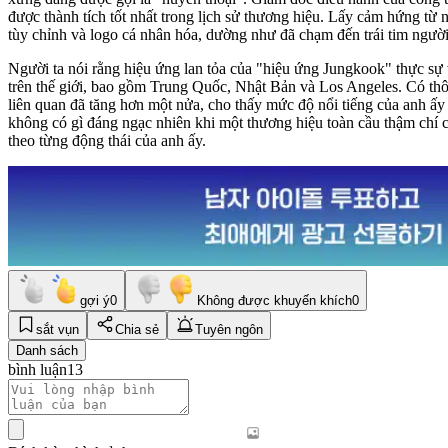
được thành tích tốt nhất trong lịch sử thương hiệu. Lấy cảm hứng từ
tùy chỉnh và logo cá nhân hóa, dường như đã chạm đến trái tim ngư
Người ta nói rằng hiệu ứng lan tỏa của "hiệu ứng Jungkook" thực sự 
trên thế giới, bao gồm Trung Quốc, Nhật Bản và Los Angeles. Có thôn
liên quan đã tăng hơn một nửa, cho thấy mức độ nổi tiếng của anh ấy
không có gì đáng ngạc nhiên khi một thương hiệu toàn cầu thậm chí còn
theo từng động thái của anh ấy.
gợi ý
0
Không được khuyến khích
0
sắt vụn
Chia sẻ
Tuyên ngôn
Danh sách
bình luận
13