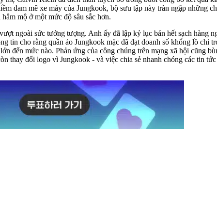
 niềm đam mê xe máy của Jungkook, bộ sưu tập này tràn ngập những chi
ời hâm mộ ở một mức độ sâu sắc hơn.
vượt ngoài sức tưởng tượng. Anh ấy đã lập kỷ lục bán hết sạch hàng ng
g tin cho rằng quần áo Jungkook mặc đã đạt doanh số khổng lồ chỉ tro
 lớn đến mức nào. Phản ứng của công chúng trên mạng xã hội cũng bùng 
 thay đổi logo vì Jungkook - và việc chia sẻ nhanh chóng các tin tức l