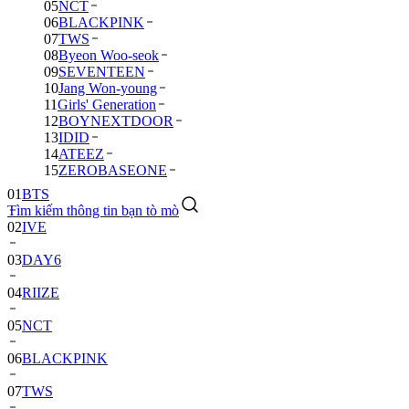
05
NCT
06
BLACKPINK
07
TWS
08
Byeon Woo-seok
09
SEVENTEEN
10
Jang Won-young
11
Girls' Generation
12
BOYNEXTDOOR
13
IDID
14
ATEEZ
01
BTS
15
ZEROBASEONE
02
IVE
Tìm kiếm thông tin bạn tò mò
03
DAY6
04
RIIZE
05
NCT
06
BLACKPINK
07
TWS
08
Byeon
Woo-