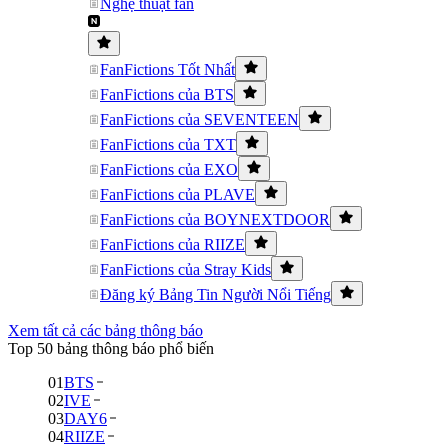
Nghệ thuật fan
FanFictions Tốt Nhất
FanFictions của BTS
FanFictions của SEVENTEEN
FanFictions của TXT
FanFictions của EXO
FanFictions của PLAVE
FanFictions của BOYNEXTDOOR
FanFictions của RIIZE
FanFictions của Stray Kids
Đăng ký Bảng Tin Người Nổi Tiếng
Xem tất cả các bảng thông báo
Top 50 bảng thông báo phổ biến
01
BTS
02
IVE
03
DAY6
04
RIIZE