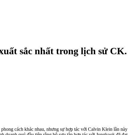
uất sắc nhất trong lịch sử CK.
 phong cách khác nhau, nhưng sự hợp tác với Calvin Klein lần này
nh doanh quý đầu tiên rằng bộ sưu tập hợp tác với Jungkook đã đạt