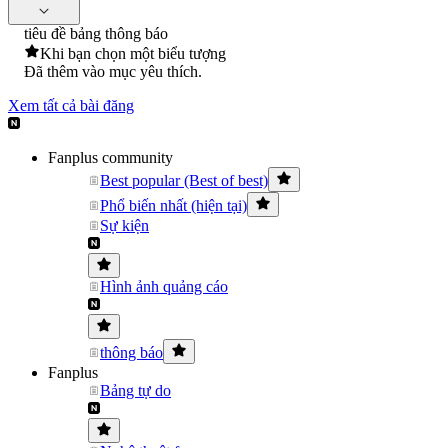
tiêu đề bảng thông báo
Khi bạn chọn một biểu tượng
Đã thêm vào mục yêu thích.
Xem tất cả bài đăng
Fanplus community
Best popular (Best of best)
Phổ biến nhất (hiện tại)
Sự kiện
Hình ảnh quảng cáo
thông báo
Fanplus
Bảng tự do