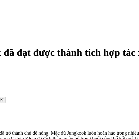
đã đạt được thành tích hợp tác x
hỉ
 đã trở thành chủ đề nóng. Mặc dù Jungkook luôn hoàn hảo trong nhiều
 mẹ Calvin Klein đã đích thân tuyên bố trong buổi công bố kết quả ki