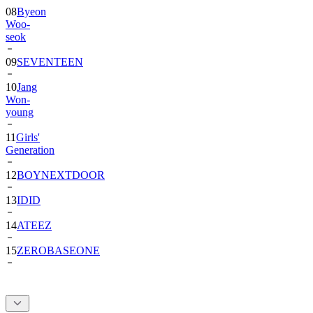
seok
09
SEVENTEEN
10
Jang
Won-
young
11
Girls'
Generation
12
BOYNEXTDOOR
13
IDID
14
ATEEZ
15
ZEROBASEONE