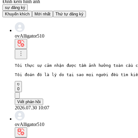
Đính kèm hình ảnh
sự đăng ký
Khuyến khích
Mới nhất
Thứ tự đăng ký
ovAlligator510
Tôi thực sự cảm nhận được tầm ảnh hưởng toàn cầu c
Tôi đoán đó là lý do tại sao mọi người đều tìm kiế
0
Viết phản hồi
2026.07.30 10:07
ovAlligator510