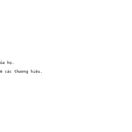
ủa họ.

m các thương hiệu.