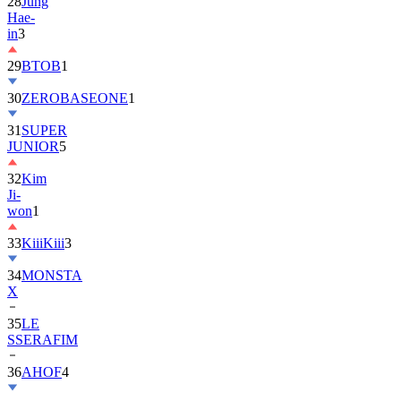
28
Jung
Hae-
in
3
29
BTOB
1
30
ZEROBASEONE
1
31
SUPER
JUNIOR
5
32
Kim
Ji-
won
1
33
KiiiKiii
3
34
MONSTA
X
35
LE
SSERAFIM
36
AHOF
4