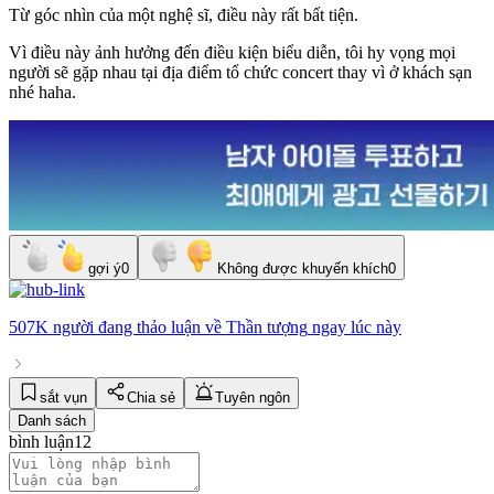
Từ góc nhìn của một nghệ sĩ, điều này rất bất tiện.
Vì điều này ảnh hưởng đến điều kiện biểu diễn, tôi hy vọng mọi
người sẽ gặp nhau tại địa điểm tổ chức concert thay vì ở khách sạn
nhé haha.
gợi ý
0
Không được khuyến khích
0
507K người
đang thảo luận về
Thần tượng
ngay lúc này
sắt vụn
Chia sẻ
Tuyên ngôn
Danh sách
bình luận
12