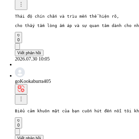
Thái độ chín chắn và trìu mến thể hiện rõ,

cho thấy tấm lòng ấm áp và sự quan tâm dành cho nh
0
Viết phản hồi
2026.07.30 10:05
goKookaburra405
Biểu cảm khuôn mặt của bạn cuốn hút đến nỗi tôi kh
0
Viết phản hồi