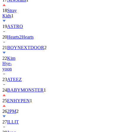
18
Stray
Kids
1
19
ASTRO
20
Hearts2Hearts
21
BOYNEXTDOOR
2
22
Kim
Hye-
yoon
23
ATEEZ
24
BABYMONSTER
1
25
ENHYPEN
1
26
2PM
2
27
ILLIT