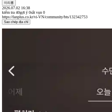
이리롱
2026.07.02 16:38
kiểm tra
40
gợi ý
0
sắt vụn
0
https://fanplus.co.kr/vi-VN/community/bts/132342753
Sao chép địa chỉ