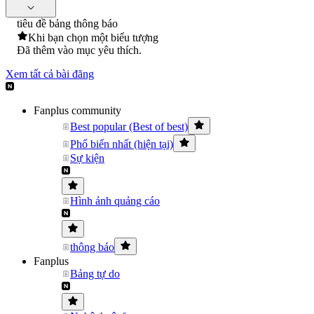
tiêu đề bảng thông báo
Khi bạn chọn một biểu tượng
Đã thêm vào mục yêu thích.
Xem tất cả bài đăng
Fanplus community
Best popular (Best of best)
Phổ biến nhất (hiện tại)
Sự kiện
Hình ảnh quảng cáo
thông báo
Fanplus
Bảng tự do