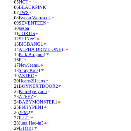
05
NCT
06
BLACKPINK
07
TWS
08
Byeon Woo-seok
09
SEVENTEEN
10
aespa
11
CORTIS
12
SHINee
1
13
BIGBANG
1
14
ALPHA DRIVE ONE)
1
15
Park Bo-gum
1
16
IU
17
NewJeans
1
18
Stray Kids
1
19
ASTRO
20
Hearts2Hearts
21
BOYNEXTDOOR
2
22
Kim Hye-yoon
23
ATEEZ
24
BABYMONSTER
1
25
ENHYPEN
1
26
2PM
2
27
ILLIT
28
Jung Hae-in
3
29
BTOB
1