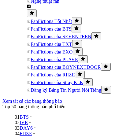
Nghệ thuật fan
FanFictions Tốt Nhất
FanFictions của BTS
FanFictions của SEVENTEEN
FanFictions của TXT
FanFictions của EXO
FanFictions của PLAVE
FanFictions của BOYNEXTDOOR
FanFictions của RIIZE
FanFictions của Stray Kids
Đăng ký Bảng Tin Người Nổi Tiếng
Xem tất cả các bảng thông báo
Top 50 bảng thông báo phổ biến
01
BTS
02
IVE
03
DAY6
04
RIIZE