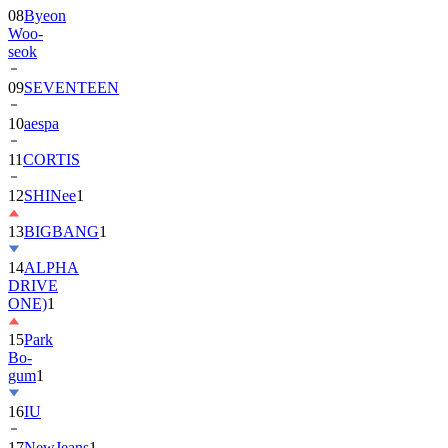
08
Byeon
Woo-
seok
09
SEVENTEEN
10
aespa
11
CORTIS
12
SHINee
1
13
BIGBANG
1
14
ALPHA
DRIVE
ONE)
1
15
Park
Bo-
gum
1
16
IU
17
NewJeans
1