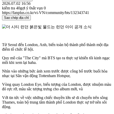
2026.07.02 16:56
kiểm tra
40
gợi ý
0
sắt vụn
0
https://fanplus.co.kr/vi-VN/community/bts/132343741
Sao chép địa chỉ
Từ Seoul đến London, Anh, biến toàn bộ thành phố thành một địa
điểm tổ chức lễ hội.
Quy mô của "The City" mà BTS tạo ra thực sự khiến tôi kinh ngạc
mỗi khi xem lại haha.
Nhìn vào những bức ảnh xem trước được công bố trước buổi hòa
nhạc tại Sân vận động Tottenham Hotspur,
Vòng quay London Eye, biểu tượng của London, được nhuộm màu
đỏ rực rỡ, màu sắc tượng trưng cho album mới, và
Với tin tức về việc những chiếc thuyền lớn sẽ di chuyển trên sông
Thames, toàn bộ trung tâm thành phố London thực sự trở nên sôi
động.