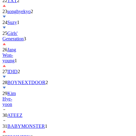
22
TXT
2
23
songhyekyo
2
24
Suzy
1
25
Girls'
Generation
3
26
Jang
Won-
young
1
27
IDID
2
28
BOYNEXTDOOR
2
29
Kim
Hye-
yoon
30
ATEEZ
31
BABYMONSTER
1