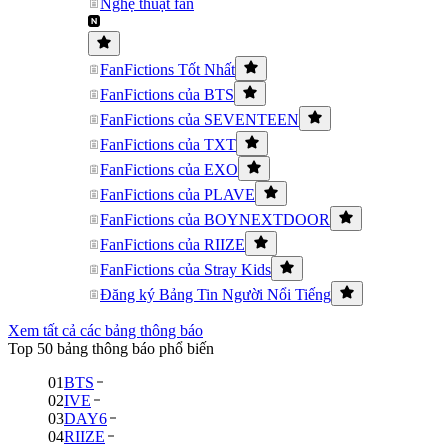
Nghệ thuật fan
FanFictions Tốt Nhất
FanFictions của BTS
FanFictions của SEVENTEEN
FanFictions của TXT
FanFictions của EXO
FanFictions của PLAVE
FanFictions của BOYNEXTDOOR
FanFictions của RIIZE
FanFictions của Stray Kids
Đăng ký Bảng Tin Người Nổi Tiếng
Xem tất cả các bảng thông báo
Top 50 bảng thông báo phổ biến
01
BTS
02
IVE
03
DAY6
04
RIIZE