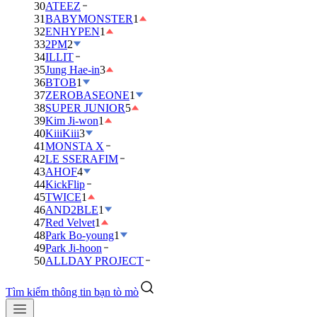
30
ATEEZ
31
BABYMONSTER
1
32
ENHYPEN
1
33
2PM
2
34
ILLIT
35
Jung Hae-in
3
36
BTOB
1
37
ZEROBASEONE
1
38
SUPER JUNIOR
5
39
Kim Ji-won
1
40
KiiiKiii
3
41
MONSTA X
42
LE SSERAFIM
43
AHOF
4
44
KickFlip
45
TWICE
1
46
AND2BLE
1
47
Red Velvet
1
48
Park Bo-young
1
49
Park Ji-hoon
50
ALLDAY PROJECT
Tìm kiếm thông tin bạn tò mò