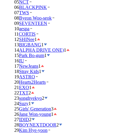
05
NCT
06
BLACKPINK
07
TWS
08
Byeon Woo-seok
09
SEVENTEEN
10
aespa
11
CORTIS
12
SHINee
1
13
BIGBANG
1
14
ALPHA DRIVE ONE)
1
15
Park Bo-gum
1
16
IU
17
NewJeans
1
18
Stray Kids
1
19
ASTRO
20
Hearts2Hearts
21
EXO
1
22
TXT
2
23
songhyekyo
2
24
Suzy
1
25
Girls' Generation
3
26
Jang Won-young
1
27
IDID
2
28
BOYNEXTDOOR
2
29
Kim Hye-yoon