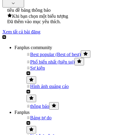
tiêu đề bảng thông báo
Khi bạn chọn một biểu tượng
Đã thêm vào mục yêu thích.
Xem tất cả bài đăng
Fanplus community
Best popular (Best of best)
Phổ biến nhất (hiện tại)
Sự kiện
Hình ảnh quảng cáo
thông báo
Fanplus
Bảng tự do