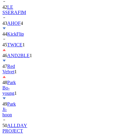
42
LE
SSERAFIM
43
AHOF
4
44
KickFlip
45
TWICE
1
46
AND2BLE
1
47
Red
Velvet
1
48
Park
Bo-
young
1
49
Park
Ji-
hoon
50
ALLDAY
PROJECT