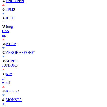
32
ENHYPEN
1
33
2PM
2
34
ILLIT
35
Jung
Hae-
in
3
36
BTOB
1
37
ZEROBASEONE
1
38
SUPER
JUNIOR
5
39
Kim
Ji-
won
1
40
KiiiKiii
3
41
MONSTA
X