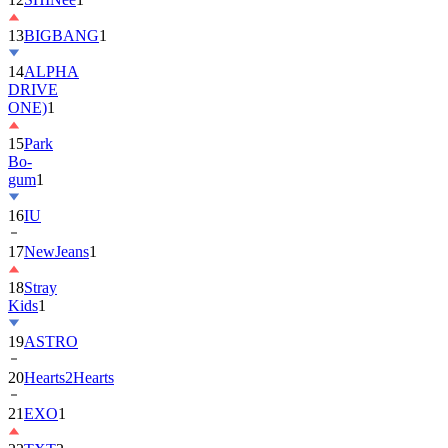
13
BIGBANG
1
14
ALPHA
DRIVE
ONE)
1
15
Park
Bo-
gum
1
16
IU
17
NewJeans
1
18
Stray
Kids
1
19
ASTRO
20
Hearts2Hearts
21
EXO
1