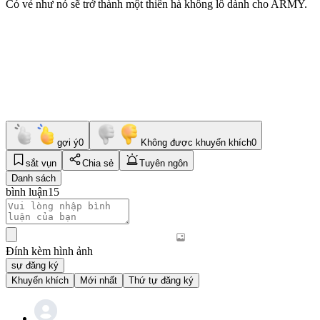
Có vẻ như nó sẽ trở thành một thiên hà khổng lồ dành cho ARMY.
gợi ý
0
Không được khuyến khích
0
sắt vụn
Chia sẻ
Tuyên ngôn
Danh sách
bình luận
15
Đính kèm hình ảnh
sự đăng ký
Khuyến khích
Mới nhất
Thứ tự đăng ký