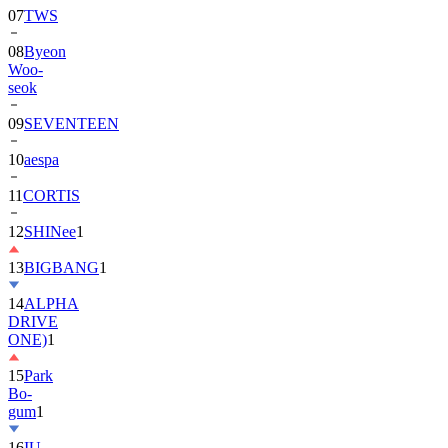
08
Byeon
Woo-
seok
09
SEVENTEEN
10
aespa
11
CORTIS
12
SHINee
1
13
BIGBANG
1
14
ALPHA
DRIVE
ONE)
1
15
Park
Bo-
gum
1
16
IU
17
NewJeans
1