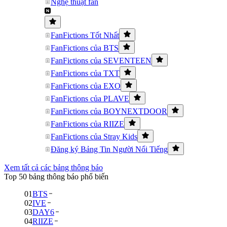
Nghệ thuật fan
FanFictions Tốt Nhất
FanFictions của BTS
FanFictions của SEVENTEEN
FanFictions của TXT
FanFictions của EXO
FanFictions của PLAVE
FanFictions của BOYNEXTDOOR
FanFictions của RIIZE
FanFictions của Stray Kids
Đăng ký Bảng Tin Người Nổi Tiếng
Xem tất cả các bảng thông báo
Top 50 bảng thông báo phổ biến
01
BTS
02
IVE
03
DAY6
04
RIIZE