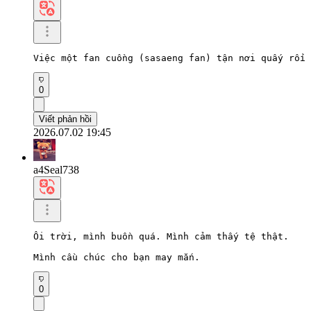
Việc một fan cuồng (sasaeng fan) tận nơi quấy rối 
0
Viết phản hồi
2026.07.02 19:45
a4Seal738
Ôi trời, mình buồn quá. Mình cảm thấy tệ thật.

Mình cầu chúc cho bạn may mắn.
0