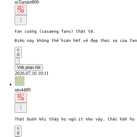
ssTarsier809
Fan cuồng (sasaeng fans) thật tệ.

Điều này không thể hiện hết vẻ đẹp thực sự của fan
0
Viết phản hồi
2026.07.10 10:11
uto4489
Thật buồn khi thấy họ ngủ ít như vậy. Chắc hẳn họ 
0