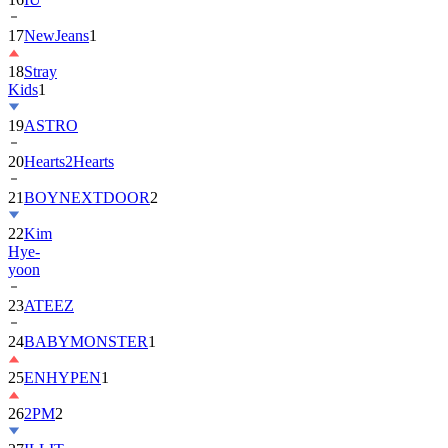
18
Stray
Kids
1
19
ASTRO
20
Hearts2Hearts
21
BOYNEXTDOOR
2
22
Kim
Hye-
yoon
23
ATEEZ
24
BABYMONSTER
1
25
ENHYPEN
1
26
2PM
2
27
ILLIT