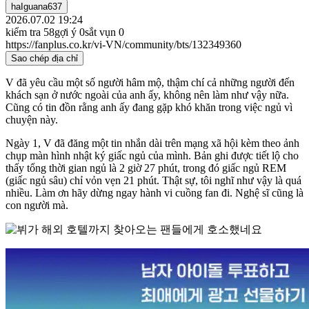
haIguana637
2026.07.02 19:24
kiểm tra
58
gợi ý
0
sắt vụn
0
https://fanplus.co.kr/vi-VN/community/bts/132349360
Sao chép địa chỉ
V đã yêu cầu một số người hâm mộ, thậm chí cả những người đến
khách sạn ở nước ngoài của anh ấy, không nên làm như vậy nữa.
Cũng có tin đồn rằng anh ấy đang gặp khó khăn trong việc ngủ vì
chuyện này.
Ngày 1, V đã đăng một tin nhắn dài trên mạng xã hội kèm theo ảnh
chụp màn hình nhật ký giấc ngủ của mình. Bản ghi được tiết lộ cho
thấy tổng thời gian ngủ là 2 giờ 27 phút, trong đó giấc ngủ REM
(giấc ngủ sâu) chỉ vỏn vẹn 21 phút. Thật sự, tôi nghĩ như vậy là quá
nhiều. Làm ơn hãy dừng ngay hành vi cuồng fan đi. Nghệ sĩ cũng là
con người mà.