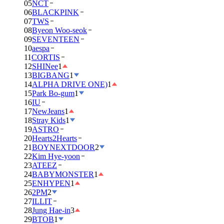
05
NCT
06
BLACKPINK
07
TWS
08
Byeon Woo-seok
09
SEVENTEEN
10
aespa
11
CORTIS
12
SHINee
1
13
BIGBANG
1
14
ALPHA DRIVE ONE)
1
15
Park Bo-gum
1
16
IU
17
NewJeans
1
18
Stray Kids
1
19
ASTRO
20
Hearts2Hearts
21
BOYNEXTDOOR
2
22
Kim Hye-yoon
23
ATEEZ
24
BABYMONSTER
1
25
ENHYPEN
1
26
2PM
2
27
ILLIT
28
Jung Hae-in
3
29
BTOB
1