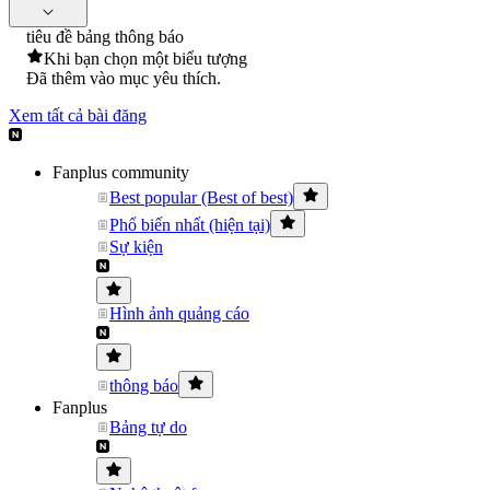
tiêu đề bảng thông báo
Khi bạn chọn một biểu tượng
Đã thêm vào mục yêu thích.
Xem tất cả bài đăng
Fanplus community
Best popular (Best of best)
Phổ biến nhất (hiện tại)
Sự kiện
Hình ảnh quảng cáo
thông báo
Fanplus
Bảng tự do