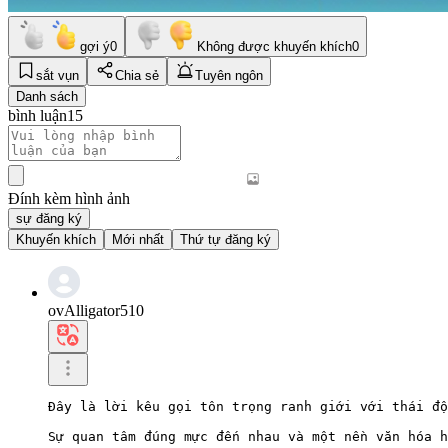
gợi ý
0
Không được khuyến khích
0
sắt vụn
Chia sẻ
Tuyên ngôn
Danh sách
bình luận
15
Đính kèm hình ảnh
sự đăng ký
Khuyến khích
Mới nhất
Thứ tự đăng ký
ovAlligator510
Đây là lời kêu gọi tôn trọng ranh giới với thái độ
Sự quan tâm đúng mực đến nhau và một nền văn hóa h