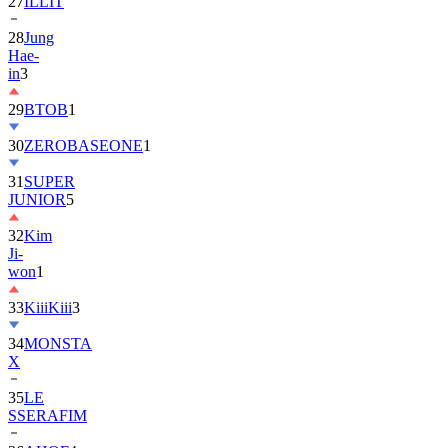
28
Jung
Hae-
in
3
29
BTOB
1
30
ZEROBASEONE
1
31
SUPER
JUNIOR
5
32
Kim
Ji-
won
1
33
KiiiKiii
3
34
MONSTA
X
35
LE
SSERAFIM
36
AHOF
4